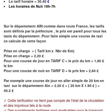
Le
tarif horaire = 30.40
€
Les horaires de
Nuit 19h-7h
Sur le département AIN comme dans toute France, les tarifs
sont définis par la préfecture , le prix est pareil pour tous les
taxis du département .Pour faire simple une course de taxi
ce calcule de cette façon
Prise en charge + ( Tarif km x Nbr de Km)
Prise en charge =
2,20
€
Pour une course de jour en TARIF C = le prix du km =
1,90
€
le km
Pour une course de nuit en TARIF D = le prix km =
2,84
€
Par exemple une course de jour en
aller simple
de 20 km en
taxi sur le département Ain = 2.20 € + ( 20 km X 1.90 € ) =
40.2 €
✓ Cette tarification ne tient pas compte de l'état de la circulation
et des imprévus liés à la route
✓ Des suppléments tarifaires sont applicables pour le transport