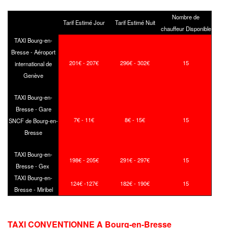
Nombre de
Tarif Estimé Jour
Tarif Estimé Nuit
chauffeur Disponible
TAXI Bourg-en-
Bresse - Aéroport
201€ - 207€
296€ - 302€
15
international de
Genève
TAXI Bourg-en-
Bresse - Gare
7€ - 11€
8€ - 15€
15
SNCF de Bourg-en-
Bresse
TAXI Bourg-en-
198€ - 205€
291€ - 297€
15
Bresse - Gex
TAXI Bourg-en-
124€ -127€
182€ - 190€
15
Bresse - Miribel
TAXI CONVENTIONNE A
Bourg-en-Bresse