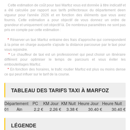
Cette estimation de coût pour taxi Marfoz vous est donnée à titre indicatif et
a été calculée par rapport aux tarifs préfectoraux du département deen
vigueur pour l'année 2026 et en fonction des éléments que vous avez
fournis. Cette estimation a pour objectif de vous donnez un ordre de
grandeur et uniquement cet objectif là. De nombreux paramètres ne sont pas
pris en compte par cette estimation :
*
Réserver un taxi Marfoz entraine des frais d'approche qui correspondent
à la prise en charge auquelle s'ajoute la distance parcourue par le taxi pour
vous rejoindre.
*
Le chauffeur de taxi est un professionnel qui peut choisir un itinéraire
différent pour optimiser le temps de parcours et vous éviter les
embouteillages Marfoz.
*
En fonction des horaires, le trafic routier Marfoz est plus ou moins dense
ce qui peut influer sur le tarif de la course.
TABLEAU DES TARIFS TAXI À MARFOZ
Département
PC
KM Jour
KM Nuit
Heure Jour
Heure Nuit
01
Ain
2.2 €
2.26 €
3.38 €
30.40 €
30.40 €
LÉGENDE