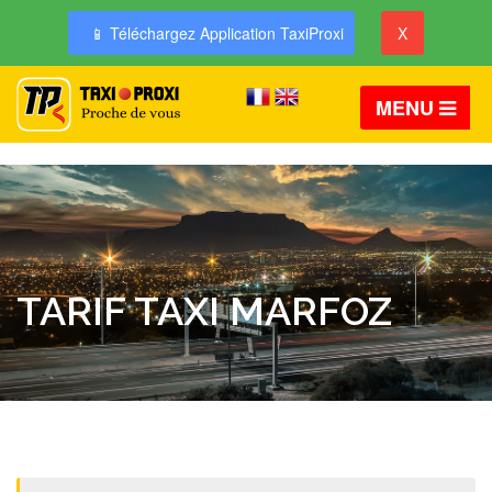
📱 Téléchargez Application TaxiProxi
X
MENU
TARIF TAXI MARFOZ