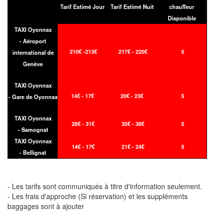
Tarif Estimé Jour
Tarif Estimé Nuit
chauffeur
Disponible
TAXI Oyonnax
- Aéroport
210€ -213€
217€ - 220€
5
international de
Genève
TAXI Oyonnax
14€ - 17€
20€ - 23€
5
- Gare de Oyonnax
TAXI Oyonnax
28€ - 31€
35€ - 38€
5
- Samognat
TAXI Oyonnax
14€ - 17€
21€ - 24€
5
- Bellignat
- Les tarifs sont communiqués à titre d'information seulement.
- Les frais d'approche (Si réservation) et les suppléments
baggages sont à ajouter