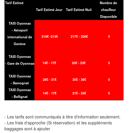
Tarif Estimé
Nombre de
Tarif Estimé Jour
Tarif Estimé Nuit
chauffeur
Disponible
TAXI Oyonnax
- Aéroport
210€ -213€
217€ - 220€
5
international de
Genève
TAXI Oyonnax
14€ - 17€
20€ - 23€
5
- Gare de Oyonnax
TAXI Oyonnax
28€ - 31€
35€ - 38€
5
- Samognat
TAXI Oyonnax
14€ - 17€
21€ - 24€
5
- Bellignat
- Les tarifs sont communiqués à titre d'information seulement.
- Les frais d'approche (Si réservation) et les suppléments
baggages sont à ajouter