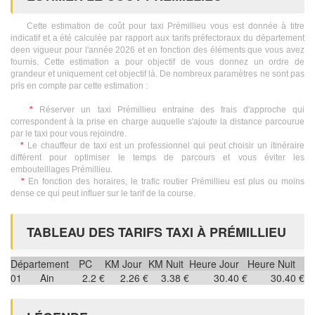
Cette estimation de coût pour taxi Prémillieu vous est donnée à titre
indicatif et a été calculée par rapport aux tarifs préfectoraux du département
deen vigueur pour l'année 2026 et en fonction des éléments que vous avez
fournis. Cette estimation a pour objectif de vous donnez un ordre de
grandeur et uniquement cet objectif là. De nombreux paramètres ne sont pas
pris en compte par cette estimation :
*
Réserver un taxi Prémillieu entraine des frais d'approche qui
correspondent à la prise en charge auquelle s'ajoute la distance parcourue
par le taxi pour vous rejoindre.
*
Le chauffeur de taxi est un professionnel qui peut choisir un itinéraire
différent pour optimiser le temps de parcours et vous éviter les
embouteillages Prémillieu.
*
En fonction des horaires, le trafic routier Prémillieu est plus ou moins
dense ce qui peut influer sur le tarif de la course.
TABLEAU DES TARIFS TAXI À PRÉMILLIEU
Département
PC
KM Jour
KM Nuit
Heure Jour
Heure Nuit
01
Ain
2.2 €
2.26 €
3.38 €
30.40 €
30.40 €