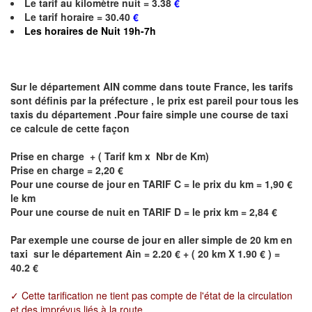
Le
tarif au kilomètre nuit = 3.38
€
Le
tarif horaire = 30.40
€
Les horaires de
Nuit 19h-7h
Sur le département AIN comme dans toute France, les tarifs
sont définis par la préfecture , le prix est pareil pour tous les
taxis du département .Pour faire simple une course de taxi
ce calcule de cette façon
Prise en charge + ( Tarif km x Nbr de Km)
Prise en charge =
2,20
€
Pour une course de jour en TARIF C = le prix du km =
1,90
€
le km
Pour une course de nuit en TARIF D = le prix km =
2,84
€
Par exemple une course de jour en
aller simple
de 20 km en
taxi sur le département Ain = 2.20 € + ( 20 km X 1.90 € ) =
40.2 €
✓ Cette tarification ne tient pas compte de l'état de la circulation
et des imprévus liés à la route