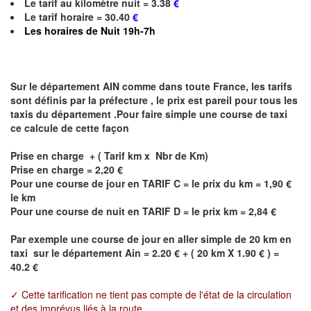
Le
tarif au kilomètre nuit = 3.38
€
Le
tarif horaire = 30.40
€
Les horaires de
Nuit 19h-7h
Sur le département AIN comme dans toute France, les tarifs
sont définis par la préfecture , le prix est pareil pour tous les
taxis du département .Pour faire simple une course de taxi
ce calcule de cette façon
Prise en charge + ( Tarif km x Nbr de Km)
Prise en charge =
2,20
€
Pour une course de jour en TARIF C = le prix du km =
1,90
€
le km
Pour une course de nuit en TARIF D = le prix km =
2,84
€
Par exemple une course de jour en
aller simple
de 20 km en
taxi sur le département Ain = 2.20 € + ( 20 km X 1.90 € ) =
40.2 €
✓ Cette tarification ne tient pas compte de l'état de la circulation
et des imprévus liés à la route