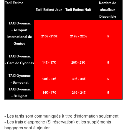
Tarif Estimé
Nombre de
Tarif Estimé Jour
Tarif Estimé Nuit
chauffeur
Disponible
TAXI Oyonnax
- Aéroport
210€ -213€
217€ - 220€
5
international de
Genève
TAXI Oyonnax
14€ - 17€
20€ - 23€
5
- Gare de Oyonnax
TAXI Oyonnax
28€ - 31€
35€ - 38€
5
- Samognat
TAXI Oyonnax
14€ - 17€
21€ - 24€
5
- Bellignat
- Les tarifs sont communiqués à titre d'information seulement.
- Les frais d'approche (Si réservation) et les suppléments
baggages sont à ajouter