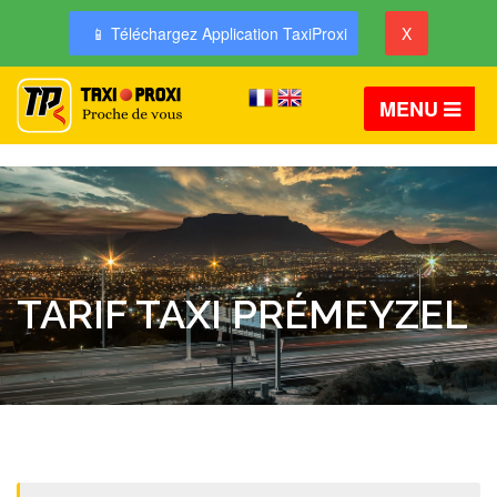
📱 Téléchargez Application TaxiProxi
X
MENU
TARIF TAXI PRÉMEYZEL