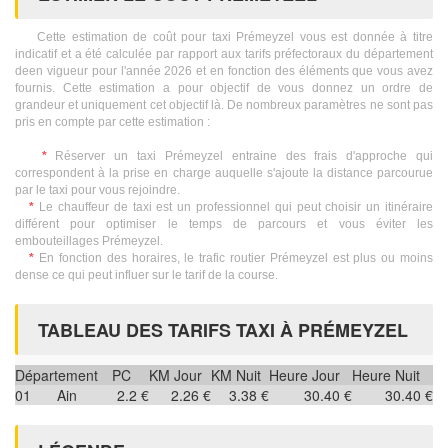
Cette estimation de coût pour taxi Prémeyzel vous est donnée à titre
indicatif et a été calculée par rapport aux tarifs préfectoraux du département
deen vigueur pour l'année 2026 et en fonction des éléments que vous avez
fournis. Cette estimation a pour objectif de vous donnez un ordre de
grandeur et uniquement cet objectif là. De nombreux paramètres ne sont pas
pris en compte par cette estimation :
*
Réserver un taxi Prémeyzel entraine des frais d'approche qui
correspondent à la prise en charge auquelle s'ajoute la distance parcourue
par le taxi pour vous rejoindre.
*
Le chauffeur de taxi est un professionnel qui peut choisir un itinéraire
différent pour optimiser le temps de parcours et vous éviter les
embouteillages Prémeyzel.
*
En fonction des horaires, le trafic routier Prémeyzel est plus ou moins
dense ce qui peut influer sur le tarif de la course.
TABLEAU DES TARIFS TAXI À PRÉMEYZEL
Département
PC
KM Jour
KM Nuit
Heure Jour
Heure Nuit
01
Ain
2.2 €
2.26 €
3.38 €
30.40 €
30.40 €