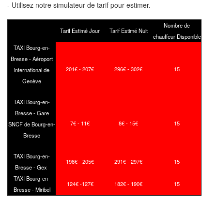
- Utilisez notre simulateur de tarif pour estimer.
Nombre de
Tarif Estimé Jour
Tarif Estimé Nuit
chauffeur Disponible
TAXI Bourg-en-
Bresse - Aéroport
201€ - 207€
296€ - 302€
15
international de
Genève
TAXI Bourg-en-
Bresse - Gare
7€ - 11€
8€ - 15€
15
SNCF de Bourg-en-
Bresse
TAXI Bourg-en-
198€ - 205€
291€ - 297€
15
Bresse - Gex
TAXI Bourg-en-
124€ -127€
182€ - 190€
15
Bresse - Miribel