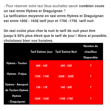
- Pour réserver votre taxi Vous souhaitez savoir
combien coute
un taxi entre Hyères et Draguignan
?
La tarification moyenne en taxi entre Hyères et Draguignan
est entre 160€ - 163€ tarif jour et 170€ -175€ tarif nuit
Un taxi coûte plus cher la nuit le tarif de nuit peut être
jusqu’à 50% plus élevé que le tarif de jour ! Alors si possible,
choisissez bien vos horaires.
Nombre de
Tarif Estimé Jour
Tarif Estimé Nuit
chauffeur
Disponible
Hyères - Toulon
40€ - 43€
49€ - 52€
7
Hyères - Fréjus
170€ - 174€
230€ - 235€
7
Hyères - Aéroport
13€ - 17€
16€ - 20€
7
de Toulon-Hyères
Hyères
160€ - 163€
170€ -175€
7
- Draguignan