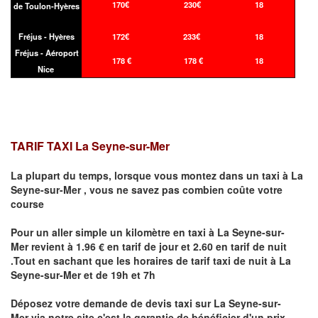
170€
230€
18
de Toulon-Hyères
Fréjus - Hyères
172€
233€
18
Fréjus - Aéroport
178 €
178 €
18
Nice
TARIF TAXI La Seyne-sur-Mer
La plupart du temps, lorsque vous montez dans un taxi à
La
Seyne-sur-Mer
,
vous ne savez pas combien
coûte
votre
course
Pour un aller simple un kilomètre en taxi à
La Seyne-sur-
Mer
revient à 1.96 € en tarif de jour et 2.60 en tarif de nuit
.Tout en sachant que les horaires de tarif taxi de nuit à
La
Seyne-sur-Mer
et de 19h et 7h
Déposez votre demande de devis taxi sur
La Seyne-sur-
Mer
via notre site
c'est la garantie de bénéficier
d'un prix