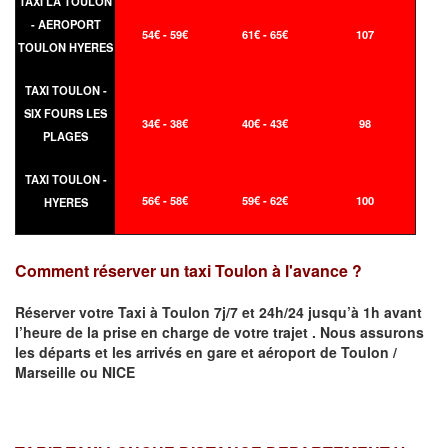
TAXI LA TOULON
- AEROPORT
54€ - 59€
61€ - 65€
107
TOULON HYERES
TAXI TOULON -
SIX FOURS LES
34€ - 38€
40€ - 43€
98
PLAGES
TAXI TOULON -
56€ - 58€
59€ - 62€
100
HYERES
Comment réserver un taxi Toulon à l'avance ?
Réserver votre Taxi à
Toulon
7j/7 et 24h/24 jusqu’à 1h avant
l’heure de la prise en charge de votre trajet .
Nous assurons
les départs et les arrivés en gare et aéroport de
Toulon /
Marseille ou NICE