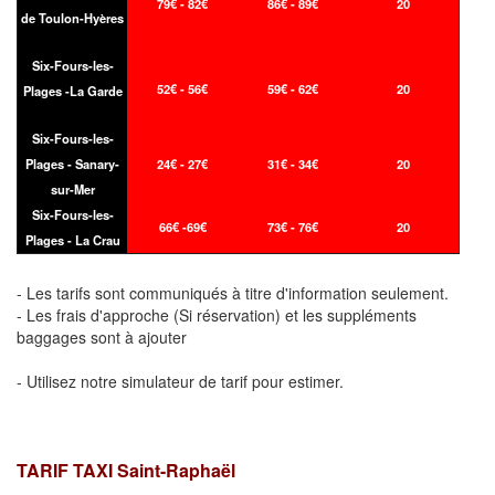
79€ - 82€
86€ - 89€
20
de Toulon-Hyères
Six-Fours-les-
52€ - 56€
59€ - 62€
20
Plages -La Garde
Six-Fours-les-
Plages - Sanary-
24€ - 27€
31€ - 34€
20
sur-Mer
Six-Fours-les-
66€ -69€
73€ - 76€
20
Plages - La Crau
- Les tarifs sont communiqués à titre d'information seulement.
- Les frais d'approche (Si réservation) et les suppléments
baggages sont à ajouter
- Utilisez notre simulateur de tarif pour estimer.
TARIF TAXI Saint-Raphaël