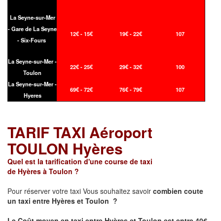
La Seyne-sur-Mer
- Gare de La Seyne
12€ - 15€
19€ - 22€
107
- Six-Fours
La Seyne-sur-Mer -
22€ - 25€
29€ - 32€
100
Toulon
La Seyne-sur-Mer -
69€ - 72€
76€ - 79€
107
Hyeres
TARIF TAXI Aéroport
TOULON Hyères
Quel est la tarification d'une course de taxi
de Hyères à Toulon ?
Pour réserver votre taxi Vous souhaitez savoir
combien coute
un taxi
entre Hyères et Toulon ?
Le Coût moyen en taxi entre Hyères et Toulon est entre 40€ -