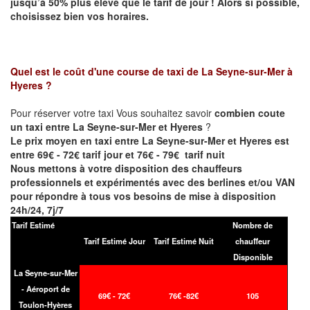
jusqu’à 50% plus élevé que le tarif de jour ! Alors si possible,
choisissez bien vos horaires.
Quel est le coût d'une course de taxi de
La Seyne-sur-Mer à
Hyeres
?
Pour réserver votre taxi Vous souhaitez savoir
combien coute
un taxi entre La Seyne-sur-Mer et Hyeres
?
Le prix moyen en taxi entre La Seyne-sur-Mer et Hyeres est
entre 69€ - 72€ tarif jour et 76€ - 79€ tarif nuit
Nous mettons à votre disposition des chauffeurs
professionnels et expérimentés avec des berlines et/ou VAN
pour répondre à tous vos besoins de mise à disposition
24h/24, 7j/7
Tarif Estimé
Nombre de
Tarif Estimé Jour
Tarif Estimé Nuit
chauffeur
Disponible
La Seyne-sur-Mer
- Aéroport de
69€ - 72€
76€ -82€
105
Toulon-Hyères