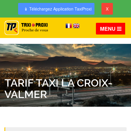
📱 Téléchargez Application TaxiProxi
X
MENU
TARIF TAXI LA CROIX-
VALMER