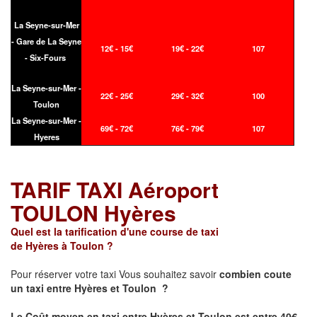
La Seyne-sur-Mer
- Gare de La Seyne
12€ - 15€
19€ - 22€
107
- Six-Fours
La Seyne-sur-Mer -
22€ - 25€
29€ - 32€
100
Toulon
La Seyne-sur-Mer -
69€ - 72€
76€ - 79€
107
Hyeres
TARIF TAXI Aéroport
TOULON Hyères
Quel est la tarification d'une course de taxi
de Hyères à Toulon ?
Pour réserver votre taxi Vous souhaitez savoir
combien coute
un taxi
entre Hyères et Toulon ?
Le Coût moyen en taxi entre Hyères et Toulon est entre 40€ -