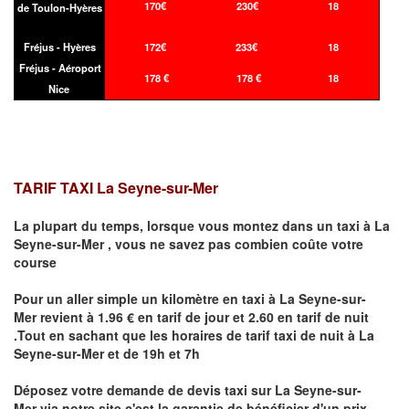
170€
230€
18
de Toulon-Hyères
Fréjus - Hyères
172€
233€
18
Fréjus - Aéroport
178 €
178 €
18
Nice
TARIF TAXI La Seyne-sur-Mer
La plupart du temps, lorsque vous montez dans un taxi à
La
Seyne-sur-Mer
,
vous ne savez pas combien
coûte
votre
course
Pour un aller simple un kilomètre en taxi à
La Seyne-sur-
Mer
revient à 1.96 € en tarif de jour et 2.60 en tarif de nuit
.Tout en sachant que les horaires de tarif taxi de nuit à
La
Seyne-sur-Mer
et de 19h et 7h
Déposez votre demande de devis taxi sur
La Seyne-sur-
Mer
via notre site
c'est la garantie de bénéficier
d'un prix