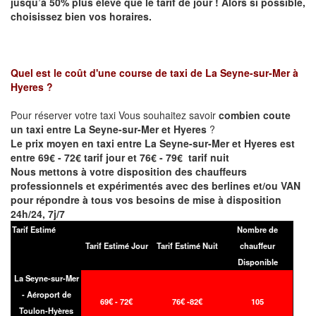
jusqu’à 50% plus élevé que le tarif de jour ! Alors si possible,
choisissez bien vos horaires.
Quel est le coût d'une course de taxi de
La Seyne-sur-Mer à
Hyeres
?
Pour réserver votre taxi Vous souhaitez savoir
combien coute
un taxi entre La Seyne-sur-Mer et Hyeres
?
Le prix moyen en taxi entre La Seyne-sur-Mer et Hyeres est
entre 69€ - 72€ tarif jour et 76€ - 79€ tarif nuit
Nous mettons à votre disposition des chauffeurs
professionnels et expérimentés avec des berlines et/ou VAN
pour répondre à tous vos besoins de mise à disposition
24h/24, 7j/7
Tarif Estimé
Nombre de
Tarif Estimé Jour
Tarif Estimé Nuit
chauffeur
Disponible
La Seyne-sur-Mer
- Aéroport de
69€ - 72€
76€ -82€
105
Toulon-Hyères