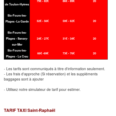
79€ - 82€
86€ - 89€
20
de Toulon-Hyères
Six-Fours-les-
52€ - 56€
59€ - 62€
20
Plages -La Garde
Six-Fours-les-
Plages - Sanary-
24€ - 27€
31€ - 34€
20
sur-Mer
Six-Fours-les-
66€ -69€
73€ - 76€
20
Plages - La Crau
- Les tarifs sont communiqués à titre d'information seulement.
- Les frais d'approche (Si réservation) et les suppléments
baggages sont à ajouter
- Utilisez notre simulateur de tarif pour estimer.
TARIF TAXI Saint-Raphaël