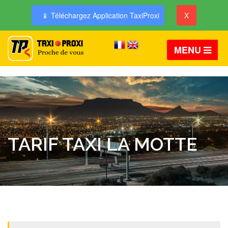
📱 Téléchargez Application TaxiProxi
X
MENU
TARIF TAXI LA MOTTE