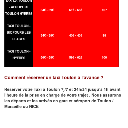
TAXI LA TOULON
- AEROPORT
54€ - 59€
61€ - 65€
107
TOULON HYERES
TAXI TOULON -
SIX FOURS LES
34€ - 38€
40€ - 43€
98
PLAGES
TAXI TOULON -
56€ - 58€
59€ - 62€
100
HYERES
Comment réserver un taxi Toulon à l'avance ?
Réserver votre Taxi à
Toulon
7j/7 et 24h/24 jusqu’à 1h avant
l’heure de la prise en charge de votre trajet .
Nous assurons
les départs et les arrivés en gare et aéroport de
Toulon /
Marseille ou NICE