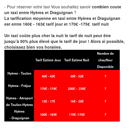
- Pour réserver votre taxi Vous souhaitez savoir
combien coute
un taxi entre Hyères et Draguignan
?
La tarification moyenne en taxi entre Hyères et Draguignan
est entre 160€ - 163€ tarif jour et 170€ -175€ tarif nuit
Un taxi coûte plus cher la nuit le tarif de nuit peut être
jusqu’à 50% plus élevé que le tarif de jour ! Alors si possible,
choisissez bien vos horaires.
Nombre de
Tarif Estimé Jour
Tarif Estimé Nuit
chauffeur
Disponible
Hyères - Toulon
40€ - 43€
49€ - 52€
7
Hyères - Fréjus
170€ - 174€
230€ - 235€
7
Hyères - Aéroport
13€ - 17€
16€ - 20€
7
de Toulon-Hyères
Hyères
160€ - 163€
170€ -175€
7
- Draguignan