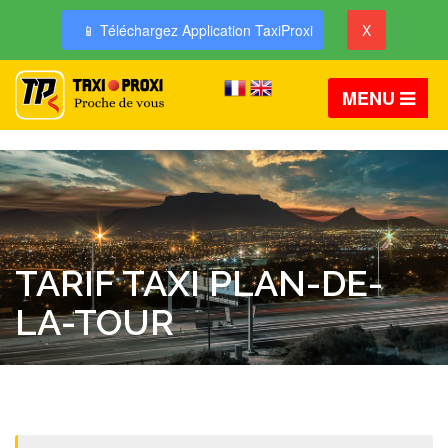
📱 Téléchargez Application TaxiProxi
X
MENU
TARIF TAXI PLAN-DE-
LA-TOUR