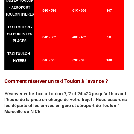
TAXI LA TOULON
- AEROPORT
54€ - 59€
61€ - 65€
107
TOULON HYERES
TAXI TOULON -
SIX FOURS LES
34€ - 38€
40€ - 43€
98
PLAGES
TAXI TOULON -
56€ - 58€
59€ - 62€
100
HYERES
Comment réserver un taxi Toulon à l'avance ?
Réserver votre Taxi à
Toulon
7j/7 et 24h/24 jusqu’à 1h avant
l’heure de la prise en charge de votre trajet .
Nous assurons
les départs et les arrivés en gare et aéroport de
Toulon /
Marseille ou NICE