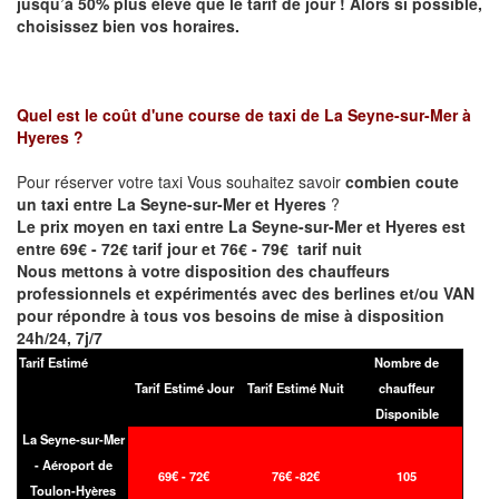
jusqu’à 50% plus élevé que le tarif de jour ! Alors si possible,
choisissez bien vos horaires.
Quel est le coût d'une course de taxi de
La Seyne-sur-Mer à
Hyeres
?
Pour réserver votre taxi Vous souhaitez savoir
combien coute
un taxi entre La Seyne-sur-Mer et Hyeres
?
Le prix moyen en taxi entre La Seyne-sur-Mer et Hyeres est
entre 69€ - 72€ tarif jour et 76€ - 79€ tarif nuit
Nous mettons à votre disposition des chauffeurs
professionnels et expérimentés avec des berlines et/ou VAN
pour répondre à tous vos besoins de mise à disposition
24h/24, 7j/7
Tarif Estimé
Nombre de
Tarif Estimé Jour
Tarif Estimé Nuit
chauffeur
Disponible
La Seyne-sur-Mer
- Aéroport de
69€ - 72€
76€ -82€
105
Toulon-Hyères