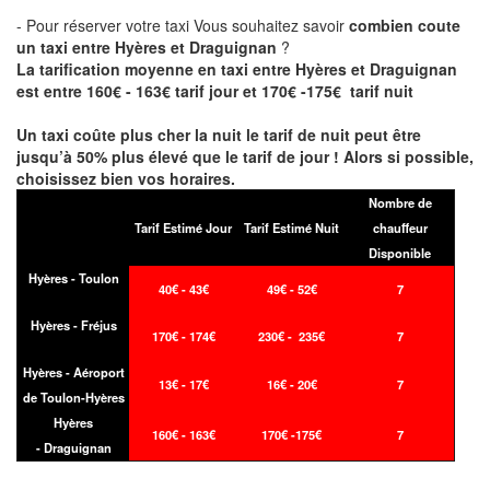
- Pour réserver votre taxi Vous souhaitez savoir
combien coute
un taxi entre Hyères et Draguignan
?
La tarification moyenne en taxi entre Hyères et Draguignan
est entre 160€ - 163€ tarif jour et 170€ -175€ tarif nuit
Un taxi coûte plus cher la nuit le tarif de nuit peut être
jusqu’à 50% plus élevé que le tarif de jour ! Alors si possible,
choisissez bien vos horaires.
Nombre de
Tarif Estimé Jour
Tarif Estimé Nuit
chauffeur
Disponible
Hyères - Toulon
40€ - 43€
49€ - 52€
7
Hyères - Fréjus
170€ - 174€
230€ - 235€
7
Hyères - Aéroport
13€ - 17€
16€ - 20€
7
de Toulon-Hyères
Hyères
160€ - 163€
170€ -175€
7
- Draguignan