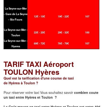
La Seyne-sur-Mer
- Gare de La Seyne
12€ - 15€
19€ - 22€
107
- Six-Fours
La Seyne-sur-Mer -
22€ - 25€
29€ - 32€
100
Toulon
La Seyne-sur-Mer -
69€ - 72€
76€ - 79€
107
Hyeres
TARIF TAXI Aéroport
TOULON Hyères
Quel est la tarification d'une course de taxi
de Hyères à Toulon ?
Pour réserver votre taxi Vous souhaitez savoir
combien coute
un taxi
entre Hyères et Toulon ?
Le Coût moyen en taxi entre Hyères et Toulon est entre 40€ -