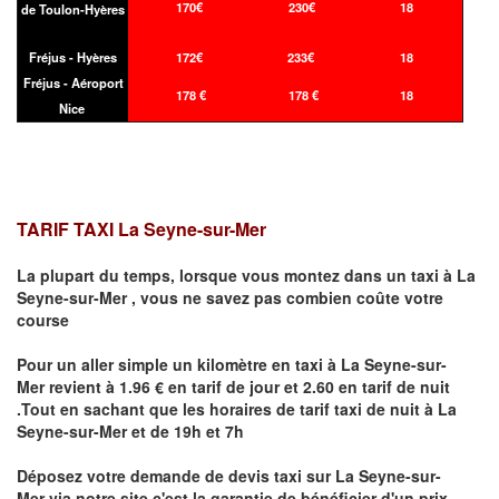
170€
230€
18
de Toulon-Hyères
Fréjus - Hyères
172€
233€
18
Fréjus - Aéroport
178 €
178 €
18
Nice
TARIF TAXI La Seyne-sur-Mer
La plupart du temps, lorsque vous montez dans un taxi à
La
Seyne-sur-Mer
,
vous ne savez pas combien
coûte
votre
course
Pour un aller simple un kilomètre en taxi à
La Seyne-sur-
Mer
revient à 1.96 € en tarif de jour et 2.60 en tarif de nuit
.Tout en sachant que les horaires de tarif taxi de nuit à
La
Seyne-sur-Mer
et de 19h et 7h
Déposez votre demande de devis taxi sur
La Seyne-sur-
Mer
via notre site
c'est la garantie de bénéficier
d'un prix