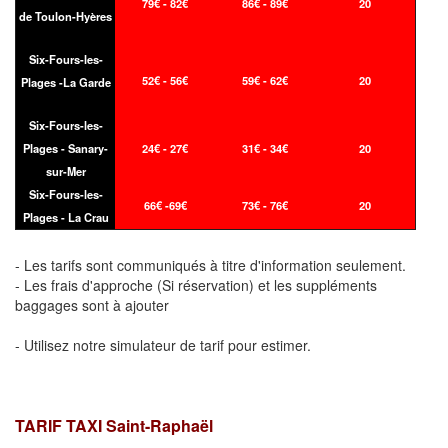
79€ - 82€
86€ - 89€
20
de Toulon-Hyères
Six-Fours-les-
52€ - 56€
59€ - 62€
20
Plages -La Garde
Six-Fours-les-
Plages - Sanary-
24€ - 27€
31€ - 34€
20
sur-Mer
Six-Fours-les-
66€ -69€
73€ - 76€
20
Plages - La Crau
- Les tarifs sont communiqués à titre d'information seulement.
- Les frais d'approche (Si réservation) et les suppléments
baggages sont à ajouter
- Utilisez notre simulateur de tarif pour estimer.
TARIF TAXI Saint-Raphaël