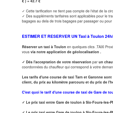
€ ) = 42.7 €
✓ Cette tarification ne tient pas compte de l'état de la cir
✓ Des suppléments tarifaires sont applicables pour le tr
bagages au dela de trois bagages par passager ou pour to
ESTIMER ET RESERVER UN Taxi à
Toulon
24h/
Réserver un taxi à
Toulon
en quelques clics .TAXI Prox
vous
via notre application de géolocalisation .
✓
Dés l'acceptation de votre réservation
par
un chau
coordonnées du chauffeur qui correspond à votre deman
Les tarifs d'une course de taxi Tarn et Garonne sont
client, du prix au kilomètre parcouru et du prix de l'
C'est quoi le tarif d'une course de taxi de Gare de t
✓
Le prix taxi entre
Gare de toulon à Six-Fours-les-P
✓
Le prix taxi entre
Gare de toulon à Six-Fours-les-P