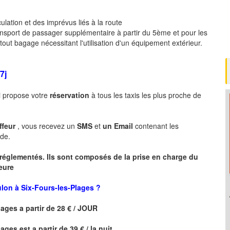
culation et des imprévus liés à la route
ansport de passager supplémentaire à partir du 5ème et pour les
ut bagage nécessitant l'utilisation d'un équipement extérieur.
7j
i propose votre
réservation
à tous les taxis les plus proche de
ffeur
, vous recevez un
SMS
et
un Email
contenant les
de.
 réglementés. Ils sont composés de la prise en charge du
heure
oulon à Six-Fours-les-Plages ?
lages
a partir de 28 € / JOUR
lages
est a partir de 39 € / la nuit