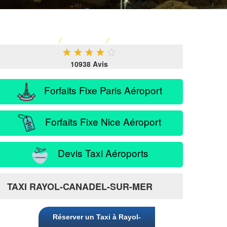
ACCUEIL
/
TARIF TAXI
/
SERVICE PASSAGER
★
★
★
★
★
10938 Avis
Forfaits Fixe Paris Aéroport
Forfaits Fixe Nice Aéroport
Devis Taxi Aéroports
-Mer
TAXI RAYOL-CANADEL-SUR-MER
Réserver un Taxi à Rayol-