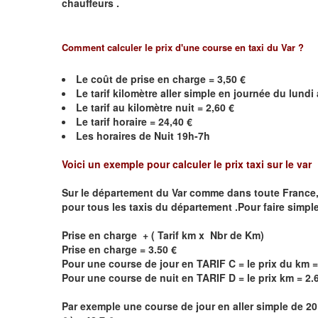
chauffeurs .
Comment calculer le prix d'une course en taxi du Var ?
Le coût de prise en charge =
3,50
€
Le
tarif kilomètre aller simple en journée du lund
Le
tarif au kilomètre nuit =
2,60
€
Le
tarif horaire =
24,40
€
Les horaires de Nuit 19h-7h
Voici un exemple pour calculer le prix taxi sur le var
Sur le département du
Var
comme dans toute France, les
pour tous les taxis du département .Pour faire simpl
Prise en charge + ( Tarif km x Nbr de Km)
Prise en charge = 3.50 €
Pour une course de jour en TARIF C = le prix du km =
Pour une course de nuit en TARIF D = le prix km = 2.
Par exemple une course de jour en
aller simple
de 20