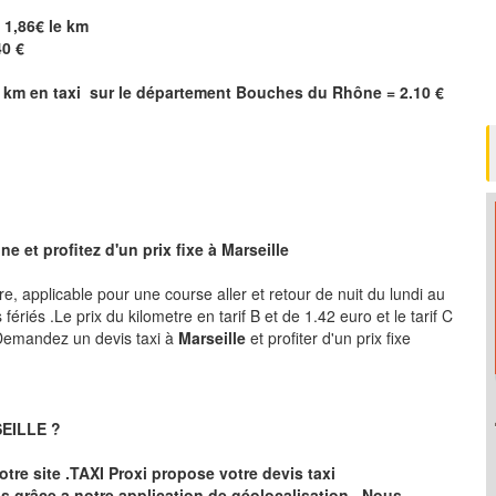
= 1,86€ le km
40 €
 km en taxi sur le département
Bouches du Rhône
= 2.10 €
 et profitez d'un prix fixe à Marseille
tre, applicable pour une course aller et retour de nuit du lundi au
ériés .Le prix du kilometre en tarif B et de 1.42 euro et le tarif C
 .Demandez un devis taxi à
Marseille
et profiter d'un prix fixe
EILLE
?
otre site .TAXI Proxi propose votre devis taxi
s grâce a notre application de géolocalisation .
Nous