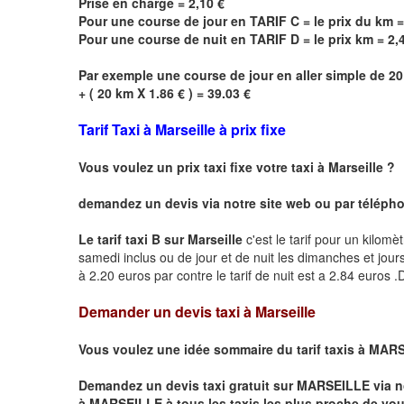
Prise en charge = 2,10 €
Pour une course de jour en TARIF C = le prix du km 
Pour une course de nuit en TARIF D = le prix km = 2,
Par exemple une course de jour en
aller simple
de 20
+ ( 20 km X 1.86 € ) = 39.03 €
Tarif Taxi à Marseille à prix fixe
Vous voulez un prix taxi fixe votre taxi à Marseille ?
demandez un devis via notre site web ou par téléphone
Le tarif taxi B sur Marseille
c'est le tarif pour un kilomè
samedi inclus ou de jour et de nuit les dimanches et jours f
à 2.20 euros par contre le tarif de nuit est a 2.84 euros
Demander un devis taxi à Marseille
Vous voulez une idée sommaire du tarif taxis à
MARS
Demandez un devis taxi gratuit sur
MARSEILLE
via n
à
MARSEILLE
à tous les taxis les plus proche de vou