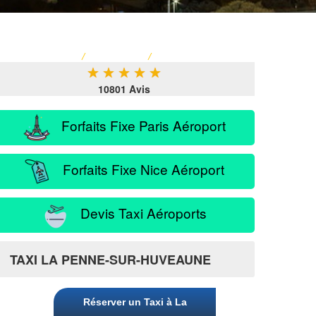
ACCUEIL
/
TARIF TAXI
/
SERVICE PASSAGER
★
★
★
★
★
10801 Avis
Forfaits Fixe Paris Aéroport
Forfaits Fixe Nice Aéroport
Devis Taxi Aéroports
eaune
TAXI LA PENNE-SUR-HUVEAUNE
Réserver un Taxi à La