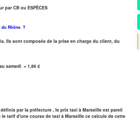
eur
par CB ou ESPÈCES
 du Rhône
?
s. Ils sont composés de la prise en charge du client, du
i au samedi =
1,86
€
finis par la préfecture , le prix taxi à
Marseille
est pareil
 le tarif d'une course de taxi à
Marseille
ce calcule de cette