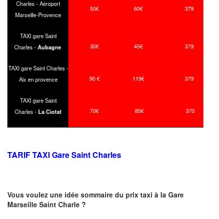
Charles - Aéroport
50€
60€
379
Marseille-Provence
TAXI gare Saint
35€
45€
379
Charles -
Aubagne
TAXI gare Saint Charles -
90 €
119€
379
Aix en provence
TAXI gare Saint
70€
85€
370
Charles -
La Ciotat
TARIF TAXI Gare Saint Charles
Vous voulez une idée sommaire du prix taxi à la Gare
Marseille Saint Charle ?