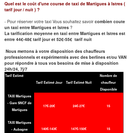
Quel est le coût d'une course de taxi de
Martigues à Istres
(
tarif jour / nuit )
?
- Pour réserver votre taxi Vous souhaitez savoir
combien coute
un taxi entre Martigues et Istres
?
La tarification moyenne en taxi entre Martigues et Istres est
entre 44€-48€ tarif jour et 52€-55€ tarif nuit
Nous mettons à votre disposition des chauffeurs
professionnels et expérimentés avec des berlines et/ou VAN
pour répondre à tous vos besoins de mise à disposition
24h/24, 7j/7
Tarif Estimé
Nombre de
Tarif Estimé Jour
Tarif Estimé Nuit
chauffeur
Disponible
TAXI Martigues
- Gare SNCF de
17€-20€
24€-27€
15
Martigues
TAXI Martigues
140€-143€
147€-150€
15
- Aubagne