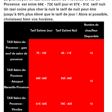
Provence est entre 68€ - 72€ tarif jour et 87€ - 91€ tarif nuit
Un taxi coûte plus cher la nuit le tarif de nuit peut être
jusqu’à 50% plus élevé que le tarif de jour ! Alors si possible,
choisissez bien vos horaires.
Nombre de
Tarif Estimé Jour
Tarif Estimé Nuit
chauffeur
Disponible
TAXI Salon-de-
Provence - gare
7€ - 10€
8€ - 11€
15
sncf de salon de
provence
TAXI Salon-de-
Provence
66
€ -69
€
85
€ -90
€
15
- Aéroport
Marseille-Provence
TAXI Salon-de-
Provence -
61€ -64€
78€ - 82€
15
Vitrolles