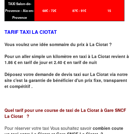
TAXI Salon-de-
Provence - Aix-en-
68€ - 72€
87€ - 91€
15
Provence
TARIF TAXI LA CIOTAT
Vous voulez une idée sommaire du prix à
La Ciotat
?
Pour un aller simple un kilomètre en taxi à
La Ciotat
revient à
1.86 € en tarif de jour et 2.40 € en tarif de nuit
Déposez votre demande de devis taxi sur
La Ciotat
via notre
site
c'est la garantie de bénéficier
d'un prix fixe, transparent
et compétitif .
Quel tarif pour une course de taxi de
La Ciotat à Gare SNCF
La Ciotat
?
Pour réserver votre taxi Vous souhaitez savoir
combien coute
un taxi
entre La Ciotat et Gare SNCF La Ciotat ?