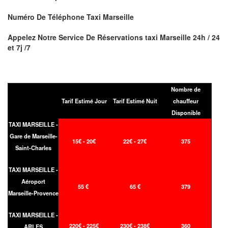
Numéro De Téléphone Taxi Marseille
Appelez Notre Service De Réservations taxi
Marseille
24h / 24
et 7j /7
Nombre de
Tarif Estimé Jour
Tarif Estimé Nuit
chauffeur
Disponible
TAXI MARSEILLE -
Gare de Marseille-
15€ - 20€
22€ - 27€
375
Saint-Charles
TAXI MARSEILLE -
Aéroport
55 €
65 €
379
Marseille-Provence
TAXI MARSEILLE -
220€ - 225€
230€ - 238€
360
ARLES