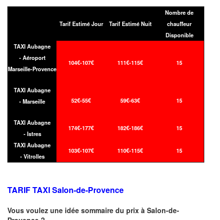
Nombre de
Tarif Estimé Jour
Tarif Estimé Nuit
chauffeur
Disponible
TAXI Aubagne
- Aéroport
104€-107€
111€-115€
15
Marseille-Provence
TAXI Aubagne
52€-55€
59€-63€
15
- Marseille
TAXI Aubagne
174€-177€
182€-186€
15
- Istres
TAXI Aubagne
103€-107€
110€-115€
15
- Vitrolles
TARIF TAXI Salon-de-Provence
Vous voulez une idée sommaire du prix à
Salon-de-
Provence
?