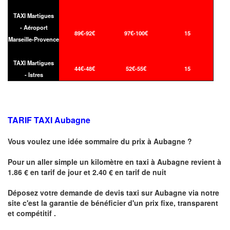
TAXI Martigues
- Aéroport
89€-92€
97€-100€
15
Marseille-Provence
TAXI Martigues
44€-48€
52€-55€
15
- Istres
TARIF TAXI Aubagne
Vous voulez une idée sommaire du prix à
Aubagne
?
Pour un aller simple un kilomètre en taxi à
Aubagne
revient à
1.86 € en tarif de jour et 2.40 € en tarif de nuit
Déposez votre demande de devis taxi sur
Aubagne
via notre
site
c'est la garantie de bénéficier
d'un prix fixe, transparent
et compétitif .