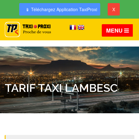
📱 Téléchargez Application TaxiProxi
X
MENU
TARIF TAXI LAMBESC