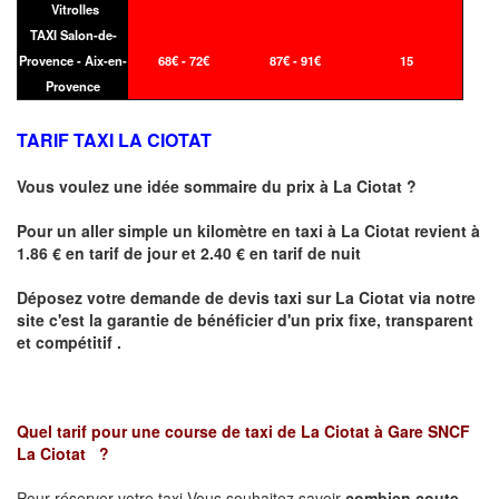
Vitrolles
TAXI Salon-de-
Provence - Aix-en-
68€ - 72€
87€ - 91€
15
Provence
TARIF TAXI LA CIOTAT
Vous voulez une idée sommaire du prix à
La Ciotat
?
Pour un aller simple un kilomètre en taxi à
La Ciotat
revient à
1.86 € en tarif de jour et 2.40 € en tarif de nuit
Déposez votre demande de devis taxi sur
La Ciotat
via notre
site
c'est la garantie de bénéficier
d'un prix fixe, transparent
et compétitif .
Quel tarif pour une course de taxi de
La Ciotat à Gare SNCF
La Ciotat
?
Pour réserver votre taxi Vous souhaitez savoir
combien coute