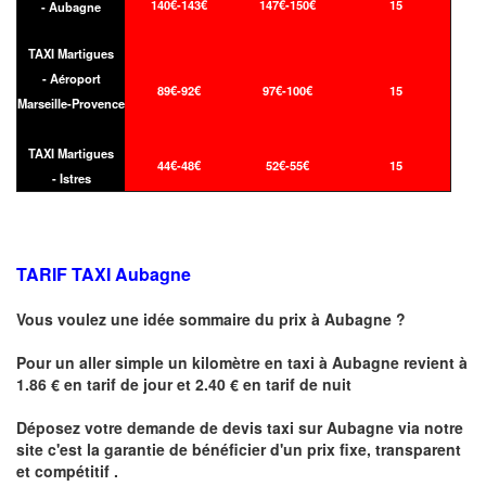
140€-143€
147€-150€
15
- Aubagne
TAXI Martigues
- Aéroport
89€-92€
97€-100€
15
Marseille-Provence
TAXI Martigues
44€-48€
52€-55€
15
- Istres
TARIF TAXI Aubagne
Vous voulez une idée sommaire du prix à
Aubagne
?
Pour un aller simple un kilomètre en taxi à
Aubagne
revient à
1.86 € en tarif de jour et 2.40 € en tarif de nuit
Déposez votre demande de devis taxi sur
Aubagne
via notre
site
c'est la garantie de bénéficier
d'un prix fixe, transparent
et compétitif .