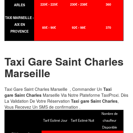
220€ - 225€
230€ - 238€
360
ARLES
TAXI MARSEILLE -
AIX EN
85€ - 90€
92€ - 98€
370
PROVENCE
Taxi Gare Saint Charles
Marseille
Taxi Gare Saint Charles Marseille , Commander Un
Taxi
gare Saint Charles
Marseille Via Notre Plateforme TaxiProxi. Dès
La Validation De Votre Réservation
Taxi gare Saint Charles
,
Vous Recevez Un SMS de confirmation .
Nombre de
Tarif Estimé Jour
Tarif Estimé Nuit
chauffeur
Disponible