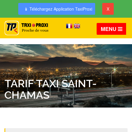
📱 Téléchargez Application TaxiProxi
X
MENU
TARIF TAXI SAINT-
CHAMAS