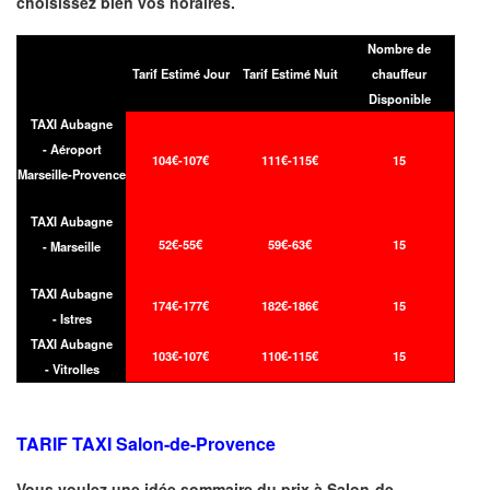
choisissez bien vos horaires.
Nombre de
Tarif Estimé Jour
Tarif Estimé Nuit
chauffeur
Disponible
TAXI Aubagne
- Aéroport
104€-107€
111€-115€
15
Marseille-Provence
TAXI Aubagne
52€-55€
59€-63€
15
- Marseille
TAXI Aubagne
174€-177€
182€-186€
15
- Istres
TAXI Aubagne
103€-107€
110€-115€
15
- Vitrolles
TARIF TAXI Salon-de-Provence
Vous voulez une idée sommaire du prix à
Salon-de-