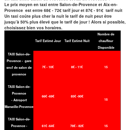
Le prix moyen en taxi entre Salon-de-Provence et Aix-en-
Provence est entre 68€ - 72€ tarif jour et 87€ - 91€ tarif nuit
Un taxi coûte plus cher la nuit le tarif de nuit peut être
jusqu’à 50% plus élevé que le tarif de jour ! Alors si possible,
choisissez bien vos horaires.
Nombre de
Tarif Estimé Jour
Tarif Estimé Nuit
chauffeur
Disponible
TAXI Salon-de-
Provence - gare
7€ - 10€
8€ - 11€
15
sncf de salon de
provence
TAXI Salon-de-
Provence
66
€ -69
€
85
€ -90
€
15
- Aéroport
Marseille-Provence
TAXI Salon-de-
Provence -
61€ -64€
78€ - 82€
15