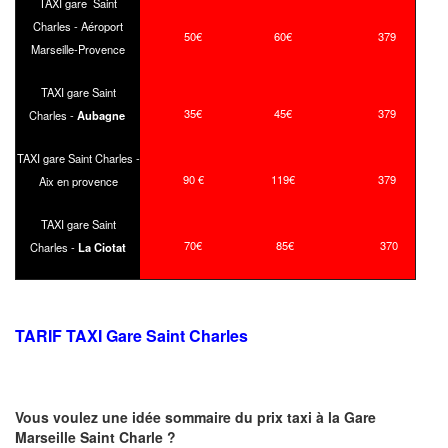
TAXI gare Saint
Charles - Aéroport
50€
60€
379
Marseille-Provence
TAXI gare Saint
35€
45€
379
Charles -
Aubagne
TAXI gare Saint Charles -
90 €
119€
379
Aix en provence
TAXI gare Saint
70€
85€
370
Charles -
La Ciotat
TARIF TAXI Gare Saint Charles
Vous voulez une idée sommaire du prix taxi à la Gare
Marseille Saint Charle ?