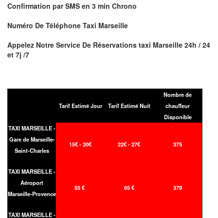
Confirmation par
SMS
en
3 min
Chrono
Numéro De Téléphone Taxi Marseille
Appelez Notre Service De Réservations taxi
Marseille
24h / 24
et 7j /7
Nombre de
Tarif Estimé Jour
Tarif Estimé Nuit
chauffeur
Disponible
TAXI MARSEILLE -
Gare de Marseille-
15€ - 20€
22€ - 27€
375
Saint-Charles
TAXI MARSEILLE -
Aéroport
55 €
65 €
379
Marseille-Provence
TAXI MARSEILLE -