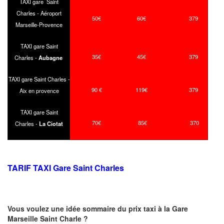
TAXI gare Saint
Charles - Aéroport
50€
60€
379
Marseille-Provence
TAXI gare Saint
35€
45€
379
Charles -
Aubagne
TAXI gare Saint Charles -
90 €
119€
379
Aix en provence
TAXI gare Saint
70€
85€
370
Charles -
La Ciotat
TARIF TAXI Gare Saint Charles
Vous voulez une idée sommaire du prix taxi à la Gare
Marseille Saint Charle ?