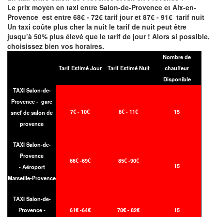
Le prix moyen en taxi entre Salon-de-Provence et Aix-en-
Provence est entre 68€ - 72€ tarif jour et 87€ - 91€ tarif nuit
Un taxi coûte plus cher la nuit le tarif de nuit peut être
jusqu’à 50% plus élevé que le tarif de jour ! Alors si possible,
choisissez bien vos horaires.
Nombre de
Tarif Estimé Jour
Tarif Estimé Nuit
chauffeur
Disponible
TAXI Salon-de-
Provence - gare
7€ - 10€
8€ - 11€
15
sncf de salon de
provence
TAXI Salon-de-
Provence
66
€ -69
€
85
€ -90
€
15
- Aéroport
Marseille-Provence
TAXI Salon-de-
Provence -
61€ -64€
78€ - 82€
15