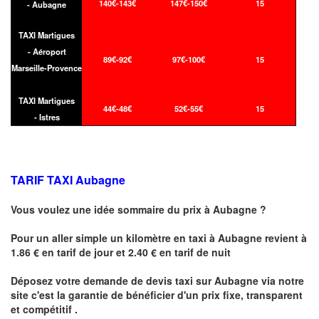
140€-143€
147€-150€
15
- Aubagne
TAXI Martigues
- Aéroport
89€-92€
97€-100€
15
Marseille-Provence
TAXI Martigues
44€-48€
52€-55€
15
- Istres
TARIF TAXI Aubagne
Vous voulez une idée sommaire du prix à
Aubagne
?
Pour un aller simple un kilomètre en taxi à
Aubagne
revient à
1.86 € en tarif de jour et 2.40 € en tarif de nuit
Déposez votre demande de devis taxi sur
Aubagne
via notre
site
c'est la garantie de bénéficier
d'un prix fixe, transparent
et compétitif .