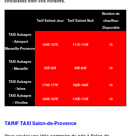
choisissez bien vos horaires.
Nombre de
Tarif Estimé Jour
Tarif Estimé Nuit
chauffeur
Disponible
TAXI Aubagne
- Aéroport
104€-107€
111€-115€
15
Marseille-Provence
TAXI Aubagne
52€-55€
59€-63€
15
- Marseille
TAXI Aubagne
174€-177€
182€-186€
15
- Istres
TAXI Aubagne
103€-107€
110€-115€
15
- Vitrolles
TARIF TAXI Salon-de-Provence
Vous voulez une idée sommaire du prix à
Salon-de-