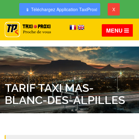
📱 Téléchargez Application TaxiProxi
X
MENU
TARIF TAXI MAS-
BLANC-DES-ALPILLES