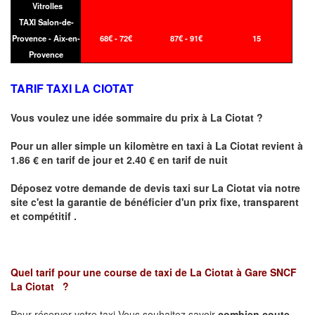
Vitrolles
TAXI Salon-de-
Provence - Aix-en-
68€ - 72€
87€ - 91€
15
Provence
TARIF TAXI LA CIOTAT
Vous voulez une idée sommaire du prix à
La Ciotat
?
Pour un aller simple un kilomètre en taxi à
La Ciotat
revient à
1.86 € en tarif de jour et 2.40 € en tarif de nuit
Déposez votre demande de devis taxi sur
La Ciotat
via notre
site
c'est la garantie de bénéficier
d'un prix fixe, transparent
et compétitif .
Quel tarif pour une course de taxi de
La Ciotat à Gare SNCF
La Ciotat
?
Pour réserver votre taxi Vous souhaitez savoir
combien coute