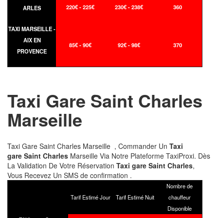
220€ - 225€
230€ - 238€
360
ARLES
TAXI MARSEILLE -
AIX EN
85€ - 90€
92€ - 98€
370
PROVENCE
Taxi Gare Saint Charles
Marseille
Taxi Gare Saint Charles Marseille , Commander Un
Taxi
gare Saint Charles
Marseille Via Notre Plateforme TaxiProxi. Dès
La Validation De Votre Réservation
Taxi gare Saint Charles
,
Vous Recevez Un SMS de confirmation .
Nombre de
Tarif Estimé Jour
Tarif Estimé Nuit
chauffeur
Disponible