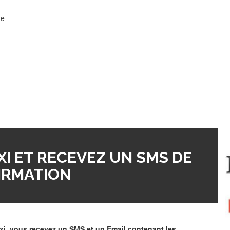
de
I ET RECEVEZ UN SMS DE
IRMATION
xi, vous recevez un SMS et un Email contenant les