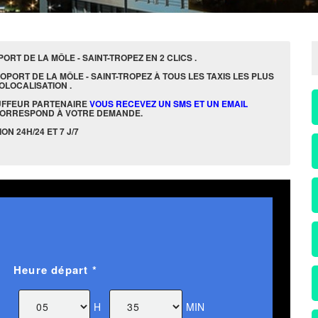
RT DE LA MÔLE - SAINT-TROPEZ EN 2 CLICS .
PORT DE LA MÔLE - SAINT-TROPEZ À TOUS LES TAXIS LES PLUS
OLOCALISATION .
UFFEUR PARTENAIRE
VOUS RECEVEZ UN SMS ET UN EMAIL
CORRESPOND À VOTRE DEMANDE.
N 24H/24 ET 7 J/7
Heure départ *
H
MIN