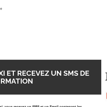
de
I ET RECEVEZ UN SMS DE
IRMATION
xi, vous recevez un SMS et un Email contenant les