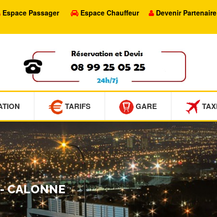
Espace Passager
Espace Chauffeur
Devenir Partenaire
ATION
TARIFS
GARE
TAX
 - CALONNE