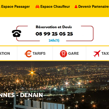
Espace Passager
Espace Chauffeur
Devenir Partenaire
ATION
TARIFS
GARE
TAX
NNES - DENAIN