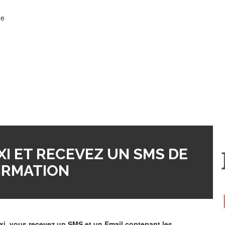
de
I ET RECEVEZ UN SMS DE
IRMATION
xi, vous recevez un SMS et un Email contenant les