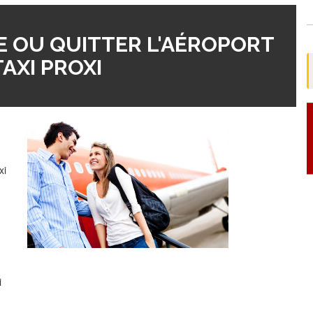
 OU QUITTER L'AÉROPORT
AXI PROXI
xi
i