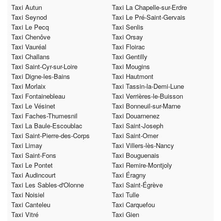
Taxi Autun
Taxi La Chapelle-sur-Erdre
Taxi Seynod
Taxi Le Pré-Saint-Gervais
Taxi Le Pecq
Taxi Senlis
Taxi Chenôve
Taxi Orsay
Taxi Vauréal
Taxi Floirac
Taxi Challans
Taxi Gentilly
Taxi Saint-Cyr-sur-Loire
Taxi Mougins
Taxi Digne-les-Bains
Taxi Hautmont
Taxi Morlaix
Taxi Tassin-la-Demi-Lune
Taxi Fontainebleau
Taxi Verrières-le-Buisson
Taxi Le Vésinet
Taxi Bonneuil-sur-Marne
Taxi Faches-Thumesnil
Taxi Douarnenez
Taxi La Baule-Escoublac
Taxi Saint-Joseph
Taxi Saint-Pierre-des-Corps
Taxi Saint-Omer
Taxi Limay
Taxi Villers-lès-Nancy
Taxi Saint-Fons
Taxi Bouguenais
Taxi Le Pontet
Taxi Remire-Montjoly
Taxi Audincourt
Taxi Éragny
Taxi Les Sables-d'Olonne
Taxi Saint-Égrève
Taxi Noisiel
Taxi Tulle
Taxi Canteleu
Taxi Carquefou
Taxi Vitré
Taxi Gien