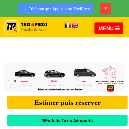
📱 Téléchargez Application TaxiProxi
X
MENU
Estimer puis réserver
Forfaits Taxis Aéroports