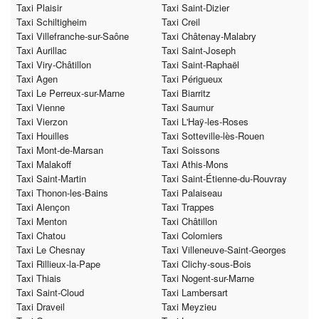
Taxi Plaisir
Taxi Saint-Dizier
Taxi Schiltigheim
Taxi Creil
Taxi Villefranche-sur-Saône
Taxi Châtenay-Malabry
Taxi Aurillac
Taxi Saint-Joseph
Taxi Viry-Châtillon
Taxi Saint-Raphaël
Taxi Agen
Taxi Périgueux
Taxi Le Perreux-sur-Marne
Taxi Biarritz
Taxi Vienne
Taxi Saumur
Taxi Vierzon
Taxi L'Haÿ-les-Roses
Taxi Houilles
Taxi Sotteville-lès-Rouen
Taxi Mont-de-Marsan
Taxi Soissons
Taxi Malakoff
Taxi Athis-Mons
Taxi Saint-Martin
Taxi Saint-Étienne-du-Rouvray
Taxi Thonon-les-Bains
Taxi Palaiseau
Taxi Alençon
Taxi Trappes
Taxi Menton
Taxi Châtillon
Taxi Chatou
Taxi Colomiers
Taxi Le Chesnay
Taxi Villeneuve-Saint-Georges
Taxi Rillieux-la-Pape
Taxi Clichy-sous-Bois
Taxi Thiais
Taxi Nogent-sur-Marne
Taxi Saint-Cloud
Taxi Lambersart
Taxi Draveil
Taxi Meyzieu