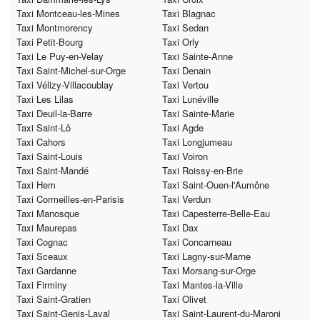
Taxi Montceau-les-Mines
Taxi Blagnac
Taxi Montmorency
Taxi Sedan
Taxi Petit-Bourg
Taxi Orly
Taxi Le Puy-en-Velay
Taxi Sainte-Anne
Taxi Saint-Michel-sur-Orge
Taxi Denain
Taxi Vélizy-Villacoublay
Taxi Vertou
Taxi Les Lilas
Taxi Lunéville
Taxi Deuil-la-Barre
Taxi Sainte-Marie
Taxi Saint-Lô
Taxi Agde
Taxi Cahors
Taxi Longjumeau
Taxi Saint-Louis
Taxi Voiron
Taxi Saint-Mandé
Taxi Roissy-en-Brie
Taxi Hem
Taxi Saint-Ouen-l'Aumône
Taxi Cormeilles-en-Parisis
Taxi Verdun
Taxi Manosque
Taxi Capesterre-Belle-Eau
Taxi Maurepas
Taxi Dax
Taxi Cognac
Taxi Concarneau
Taxi Sceaux
Taxi Lagny-sur-Marne
Taxi Gardanne
Taxi Morsang-sur-Orge
Taxi Firminy
Taxi Mantes-la-Ville
Taxi Saint-Gratien
Taxi Olivet
Taxi Saint-Genis-Laval
Taxi Saint-Laurent-du-Maroni