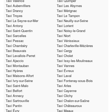
Taxi Valence
Taxi Quimper
Taxi Aubervilliers
Taxi Les Abymes
Taxi Drancy
Taxi Mérignac
Taxi Troyes
Taxi Le Tampon
Taxi La Seyne-sur-Mer
Taxi Neuilly-sur-Seine
Taxi Antony
Taxi Lorient
Taxi Saint-Quentin
Taxi Noisy-le-Grand
Taxi Sarcelles
Taxi Niort
Taxi Pessac
Taxi Vénissieux
Taxi Chambéry
Taxi Charleville-Mézières
Taxi Beauvais
Taxi Cergy
Taxi Levallois-Perret
Taxi Cholet
Taxi Ajaccio
Taxi Issy-les-Moulineaux
Taxi Montauban
Taxi Vannes
Taxi Hyères
Taxi Évreux
Taxi Maisons-Alfort
Taxi Laval
Taxi Ivry-sur-Seine
Taxi Fontenay-sous-Bois
Taxi Saint-Malo
Taxi Arles
Taxi Belfort
Taxi Cayenne
Taxi Annecy
Taxi Clichy
Taxi Sartrouville
Taxi Chalon-sur-Saône
Taxi Pantin
Taxi Châteauroux
Taxi Évry
Taxi Meaux