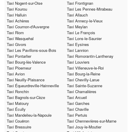
Taxi Nogent-sur-Oise
Taxi Frontignan
Taxi Kourou
Taxi Les Pennes-Mirabeau
Taxi Halluin
Taxi Allauch
Taxi Achères
Taxi Annecy-le-Vieux
Taxi Cournon-d'Auvergne
Taxi Meylan
Taxi Riom
Taxi Le François
Taxi Wasquehal
Taxi Lons-le-Saunier
Taxi Givors
Taxi Eysines
Taxi Les Pavillons-sous-Bois
Taxi Lannion
Taxi Pontarlier
Taxi Romorantin-Lanthenay
Taxi Bourg-lès-Valence
Taxi Louviers
Taxi Ploemeur
Taxi Villeneuve-le-Roi
Taxi Avion
Taxi Bourg-la-Reine
Taxi Neuilly-Plaisance
Taxi Chevilly-Larue
Taxi Équeurdreville-Hainneville
Taxi Sainte-Suzanne
Taxi Ronchin
Taxi Chamalières
Taxi Bagnols-sur-Cèze
Taxi Arcueil
Taxi Matoury
Taxi Garches
Taxi Écully
Taxi Chaville
Taxi Mandelieu-la-Napoule
Taxi Pertuis
Taxi Couëron
Taxi Chennevières-sur-Marne
Taxi Bressuire
Taxi Jouy-le-Moutier