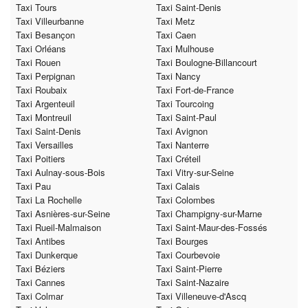
Taxi Tours
Taxi Saint-Denis
Taxi Villeurbanne
Taxi Metz
Taxi Besançon
Taxi Caen
Taxi Orléans
Taxi Mulhouse
Taxi Rouen
Taxi Boulogne-Billancourt
Taxi Perpignan
Taxi Nancy
Taxi Roubaix
Taxi Fort-de-France
Taxi Argenteuil
Taxi Tourcoing
Taxi Montreuil
Taxi Saint-Paul
Taxi Saint-Denis
Taxi Avignon
Taxi Versailles
Taxi Nanterre
Taxi Poitiers
Taxi Créteil
Taxi Aulnay-sous-Bois
Taxi Vitry-sur-Seine
Taxi Pau
Taxi Calais
Taxi La Rochelle
Taxi Colombes
Taxi Asnières-sur-Seine
Taxi Champigny-sur-Marne
Taxi Rueil-Malmaison
Taxi Saint-Maur-des-Fossés
Taxi Antibes
Taxi Bourges
Taxi Dunkerque
Taxi Courbevoie
Taxi Béziers
Taxi Saint-Pierre
Taxi Cannes
Taxi Saint-Nazaire
Taxi Colmar
Taxi Villeneuve-d'Ascq