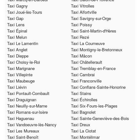
Taxi Gagny
Taxi Vitrolles
Taxi Joué-lès-Tours
Taxi Alfortville
Taxi Gap
Taxi Savigny-sur-Orge
Taxi Lens
Taxi Poissy
Taxi Épinal
Taxi Saint-Martin-d'Hères
Taxi Melun
Taxi Rezé
Taxi Le Lamentin
Taxi La Courneuve
Taxi Anglet
Taxi Montigny-le-Bretonneux
Taxi Dieppe
Taxi Mâcon
Taxi Choisy-le-Roi
Taxi Châtellerault
Taxi Marignane
Taxi Tremblay-en-France
Taxi Villepinte
Taxi Cambrai
Taxi Maubeuge
Taxi Franconville
Taxi Liévin
Taxi Conflans-Sainte-Honorine
Taxi Pontault-Combault
Taxi Stains
Taxi Draguignan
Taxi Échirolles
Taxi Neuilly-sur-Marne
Taxi Six-Fours-les-Plages
Taxi Romans-sur-Isère
Taxi Bagnolet
Taxi Haguenau
Taxi Sainte-Geneviève-des-Bois
Taxi Vandoeuvre-lès-Nancy
Taxi Dreux
Taxi Les Mureaux
Taxi La Ciotat
Taxi Saint-Benoît
Taxi Montélimar