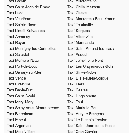
Taxi Carvin
Taxi Villefontaine
Taxi Saint-Jean-de-Braye
Taxi Chilly-Mazarin
Taxi Lucé
Taxi Cluses
Taxi Vendôme
Taxi Montereau-Fault-Yonne
Taxi Sainte-Rose
Taxi Tourlaville
Taxi Limeil-Brévannes
Taxi Sorgues
Taxi Annonay
Taxi Albertville
Taxi Royan
Taxi Marmande
Taxi Montigny-lès-Cormeilles
Taxi Saint-Amand-les-Eaux
Taxi Sélestat
Taxi Vesoul
Taxi Morne-à-l'Eau
Taxi Joinville-le-Pont
Taxi Port-de-Bouc
Taxi Les Clayes-sous-Bois
Taxi Sanary-sur-Mer
Taxi Sin-le-Noble
Taxi Vence
Taxi L'Isle-sur-la-Sorgue
Taxi Octeville
Taxi Flers
Taxi Bar-le-Duc
Taxi Cestas
Taxi Saint-Avold
Taxi Lingolsheim
Taxi Mitry-Mory
Taxi Toul
Taxi Soisy-sous-Montmorency
Taxi Marly-le-Roi
Taxi Bischheim
Taxi Vitry-le-François
Taxi Elbeuf
Taxi Le Plessis-Trévise
Taxi Argentan
Taxi Saint-Jean-de-la-Ruelle
Taxi Montivilliers
Taxi Cran-Gevrier