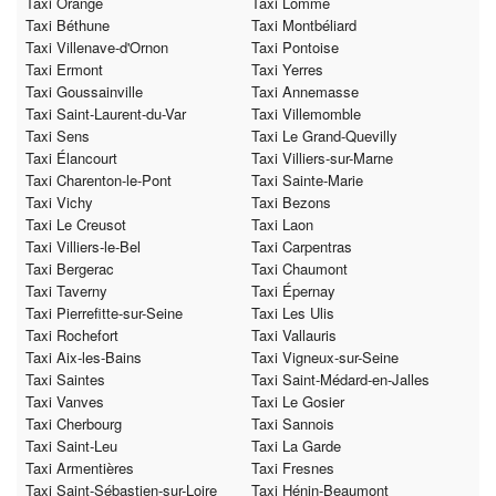
Taxi Orange
Taxi Lomme
Taxi Béthune
Taxi Montbéliard
Taxi Villenave-d'Ornon
Taxi Pontoise
Taxi Ermont
Taxi Yerres
Taxi Goussainville
Taxi Annemasse
Taxi Saint-Laurent-du-Var
Taxi Villemomble
Taxi Sens
Taxi Le Grand-Quevilly
Taxi Élancourt
Taxi Villiers-sur-Marne
Taxi Charenton-le-Pont
Taxi Sainte-Marie
Taxi Vichy
Taxi Bezons
Taxi Le Creusot
Taxi Laon
Taxi Villiers-le-Bel
Taxi Carpentras
Taxi Bergerac
Taxi Chaumont
Taxi Taverny
Taxi Épernay
Taxi Pierrefitte-sur-Seine
Taxi Les Ulis
Taxi Rochefort
Taxi Vallauris
Taxi Aix-les-Bains
Taxi Vigneux-sur-Seine
Taxi Saintes
Taxi Saint-Médard-en-Jalles
Taxi Vanves
Taxi Le Gosier
Taxi Cherbourg
Taxi Sannois
Taxi Saint-Leu
Taxi La Garde
Taxi Armentières
Taxi Fresnes
Taxi Saint-Sébastien-sur-Loire
Taxi Hénin-Beaumont