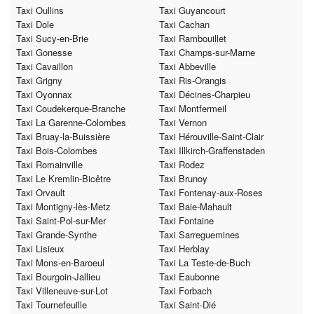
Taxi Oullins
Taxi Guyancourt
Taxi Dole
Taxi Cachan
Taxi Sucy-en-Brie
Taxi Rambouillet
Taxi Gonesse
Taxi Champs-sur-Marne
Taxi Cavaillon
Taxi Abbeville
Taxi Grigny
Taxi Ris-Orangis
Taxi Oyonnax
Taxi Décines-Charpieu
Taxi Coudekerque-Branche
Taxi Montfermeil
Taxi La Garenne-Colombes
Taxi Vernon
Taxi Bruay-la-Buissière
Taxi Hérouville-Saint-Clair
Taxi Bois-Colombes
Taxi Illkirch-Graffenstaden
Taxi Romainville
Taxi Rodez
Taxi Le Kremlin-Bicêtre
Taxi Brunoy
Taxi Orvault
Taxi Fontenay-aux-Roses
Taxi Montigny-lès-Metz
Taxi Baie-Mahault
Taxi Saint-Pol-sur-Mer
Taxi Fontaine
Taxi Grande-Synthe
Taxi Sarreguemines
Taxi Lisieux
Taxi Herblay
Taxi Mons-en-Baroeul
Taxi La Teste-de-Buch
Taxi Bourgoin-Jallieu
Taxi Eaubonne
Taxi Villeneuve-sur-Lot
Taxi Forbach
Taxi Tournefeuille
Taxi Saint-Dié