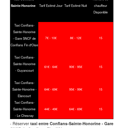
Sainte-Honorine
Tarif Estimé Jour
Tarif Estimé Nuit
chauffeur
Disponible
Taxi Conflans-
Sainte-Honorine
7
€ - 10
€
8
€ - 12
€
15
- Gare SNCF de
Conflans Fin d'Oise
Taxi Conflans-
Sainte-Honorine
61
€ - 64
€
90
€ - 95
€
15
- Guyancourt
Taxi Conflans-
Sainte-Honorine -
64
€ - 69
€
95
€ - 99
€
15
Elancourt
Taxi Conflans-
Sainte-Honorine
44
€ - 49
€
64
€ - 69
€
15
- Le Chesnay
- Réserver
taxi
entre Conflans-Sainte-Honorine - Gare