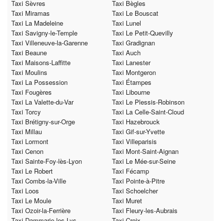
Taxi Sèvres
Taxi Bègles
Taxi Miramas
Taxi Le Bouscat
Taxi La Madeleine
Taxi Lunel
Taxi Savigny-le-Temple
Taxi Le Petit-Quevilly
Taxi Villeneuve-la-Garenne
Taxi Gradignan
Taxi Beaune
Taxi Auch
Taxi Maisons-Laffitte
Taxi Lanester
Taxi Moulins
Taxi Montgeron
Taxi La Possession
Taxi Étampes
Taxi Fougères
Taxi Libourne
Taxi La Valette-du-Var
Taxi Le Plessis-Robinson
Taxi Torcy
Taxi La Celle-Saint-Cloud
Taxi Brétigny-sur-Orge
Taxi Hazebrouck
Taxi Millau
Taxi Gif-sur-Yvette
Taxi Lormont
Taxi Villeparisis
Taxi Cenon
Taxi Mont-Saint-Aignan
Taxi Sainte-Foy-lès-Lyon
Taxi Le Mée-sur-Seine
Taxi Le Robert
Taxi Fécamp
Taxi Combs-la-Ville
Taxi Pointe-à-Pitre
Taxi Loos
Taxi Schoelcher
Taxi Le Moule
Taxi Muret
Taxi Ozoir-la-Ferrière
Taxi Fleury-les-Aubrais
Taxi Dammarie-les-Lys
Taxi Croix