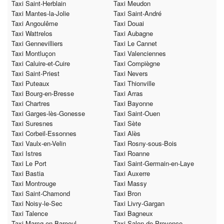
Taxi Saint-Herblain
Taxi Meudon
Taxi Mantes-la-Jolie
Taxi Saint-André
Taxi Angoulême
Taxi Douai
Taxi Wattrelos
Taxi Aubagne
Taxi Gennevilliers
Taxi Le Cannet
Taxi Montluçon
Taxi Valenciennes
Taxi Caluire-et-Cuire
Taxi Compiègne
Taxi Saint-Priest
Taxi Nevers
Taxi Puteaux
Taxi Thionville
Taxi Bourg-en-Bresse
Taxi Arras
Taxi Chartres
Taxi Bayonne
Taxi Garges-lès-Gonesse
Taxi Saint-Ouen
Taxi Suresnes
Taxi Sète
Taxi Corbeil-Essonnes
Taxi Alès
Taxi Vaulx-en-Velin
Taxi Rosny-sous-Bois
Taxi Istres
Taxi Roanne
Taxi Le Port
Taxi Saint-Germain-en-Laye
Taxi Bastia
Taxi Auxerre
Taxi Montrouge
Taxi Massy
Taxi Saint-Chamond
Taxi Bron
Taxi Noisy-le-Sec
Taxi Livry-Gargan
Taxi Talence
Taxi Bagneux
Taxi Marcq-en-Baroeul
Taxi Salon-de-Provence