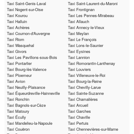
Taxi Saint-Genis-Laval
Taxi Saint-Laurent-du-Maroni
Taxi Nogent-sur-Oise
Taxi Frontignan
Taxi Kourou
Taxi Les Pennes-Mirabeau
Taxi Halluin
Taxi Allauch
Taxi Achères
Taxi Annecy-le-Vieux
Taxi Cournon-d'Auvergne
Taxi Meylan
Taxi Riom
Taxi Le François
Taxi Wasquehal
Taxi Lons-le-Saunier
Taxi Givors
Taxi Eysines
Taxi Les Pavillons-sous-Bois
Taxi Lannion
Taxi Pontarlier
Taxi Romorantin-Lanthenay
Taxi Bourg-lès-Valence
Taxi Louviers
Taxi Ploemeur
Taxi Villeneuve-le-Roi
Taxi Avion
Taxi Bourg-la-Reine
Taxi Neuilly-Plaisance
Taxi Chevilly-Larue
Taxi Équeurdreville-Hainneville
Taxi Sainte-Suzanne
Taxi Ronchin
Taxi Chamalières
Taxi Bagnols-sur-Cèze
Taxi Arcueil
Taxi Matoury
Taxi Garches
Taxi Écully
Taxi Chaville
Taxi Mandelieu-la-Napoule
Taxi Pertuis
Taxi Couëron
Taxi Chennevières-sur-Marne