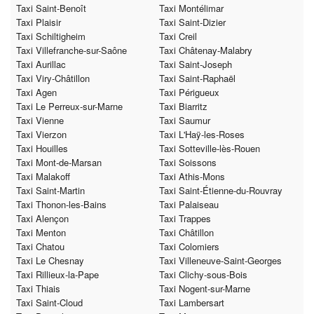
Taxi Saint-Benoît
Taxi Montélimar
Taxi Plaisir
Taxi Saint-Dizier
Taxi Schiltigheim
Taxi Creil
Taxi Villefranche-sur-Saône
Taxi Châtenay-Malabry
Taxi Aurillac
Taxi Saint-Joseph
Taxi Viry-Châtillon
Taxi Saint-Raphaël
Taxi Agen
Taxi Périgueux
Taxi Le Perreux-sur-Marne
Taxi Biarritz
Taxi Vienne
Taxi Saumur
Taxi Vierzon
Taxi L'Haÿ-les-Roses
Taxi Houilles
Taxi Sotteville-lès-Rouen
Taxi Mont-de-Marsan
Taxi Soissons
Taxi Malakoff
Taxi Athis-Mons
Taxi Saint-Martin
Taxi Saint-Étienne-du-Rouvray
Taxi Thonon-les-Bains
Taxi Palaiseau
Taxi Alençon
Taxi Trappes
Taxi Menton
Taxi Châtillon
Taxi Chatou
Taxi Colomiers
Taxi Le Chesnay
Taxi Villeneuve-Saint-Georges
Taxi Rillieux-la-Pape
Taxi Clichy-sous-Bois
Taxi Thiais
Taxi Nogent-sur-Marne
Taxi Saint-Cloud
Taxi Lambersart