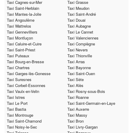
Taxi Cagnes-sur-Mer
Taxi Grasse
Taxi Saint-Herblain
Taxi Meudon
Taxi Mantes-la-Jolie
Taxi Saint-André
Taxi Angoulême
Taxi Douai
Taxi Wattrelos
Taxi Aubagne
Taxi Gennevilliers
Taxi Le Cannet
Taxi Montluçon
Taxi Valenciennes
Taxi Caluire-et-Cuire
Taxi Compiègne
Taxi Saint-Priest
Taxi Nevers
Taxi Puteaux
Taxi Thionville
Taxi Bourg-en-Bresse
Taxi Arras
Taxi Chartres
Taxi Bayonne
Taxi Garges-lès-Gonesse
Taxi Saint-Ouen
Taxi Suresnes
Taxi Sète
Taxi Corbeil-Essonnes
Taxi Alès
Taxi Vaulx-en-Velin
Taxi Rosny-sous-Bois
Taxi Istres
Taxi Roanne
Taxi Le Port
Taxi Saint-Germain-en-Laye
Taxi Bastia
Taxi Auxerre
Taxi Montrouge
Taxi Massy
Taxi Saint-Chamond
Taxi Bron
Taxi Noisy-le-Sec
Taxi Livry-Gargan
Taxi Talence
Taxi Bagneux