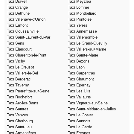
Taxi Draveil
Taxi Meyzieu
Taxi Orange
Taxi Lomme
Taxi Béthune
Taxi Montbéliard
Taxi Villenave-d'Ornon
Taxi Pontoise
Taxi Ermont
Taxi Yerres
Taxi Goussainville
Taxi Annemasse
Taxi Saint-Laurent-du-Var
Taxi Villemomble
Taxi Sens
Taxi Le Grand-Quevilly
Taxi Élancourt
Taxi Villiers-sur-Marne
Taxi Charenton-le-Pont
Taxi Sainte-Marie
Taxi Vichy
Taxi Bezons
Taxi Le Creusot
Taxi Laon
Taxi Villiers-le-Bel
Taxi Carpentras
Taxi Bergerac
Taxi Chaumont
Taxi Taverny
Taxi Épernay
Taxi Pierrefitte-sur-Seine
Taxi Les Ulis
Taxi Rochefort
Taxi Vallauris
Taxi Aix-les-Bains
Taxi Vigneux-sur-Seine
Taxi Saintes
Taxi Saint-Médard-en-Jalles
Taxi Vanves
Taxi Le Gosier
Taxi Cherbourg
Taxi Sannois
Taxi Saint-Leu
Taxi La Garde
Taxi Armentières
Taxi Fresnes