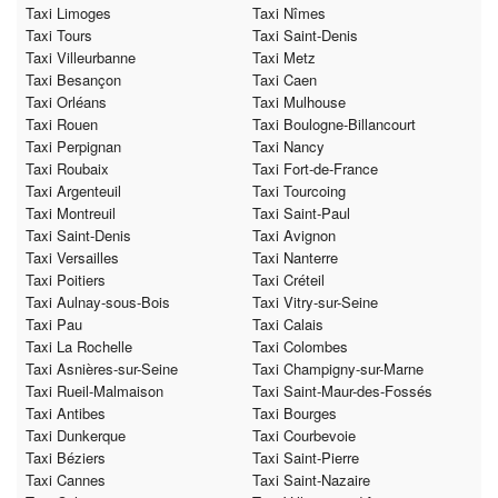
Taxi Limoges
Taxi Nîmes
Taxi Tours
Taxi Saint-Denis
Taxi Villeurbanne
Taxi Metz
Taxi Besançon
Taxi Caen
Taxi Orléans
Taxi Mulhouse
Taxi Rouen
Taxi Boulogne-Billancourt
Taxi Perpignan
Taxi Nancy
Taxi Roubaix
Taxi Fort-de-France
Taxi Argenteuil
Taxi Tourcoing
Taxi Montreuil
Taxi Saint-Paul
Taxi Saint-Denis
Taxi Avignon
Taxi Versailles
Taxi Nanterre
Taxi Poitiers
Taxi Créteil
Taxi Aulnay-sous-Bois
Taxi Vitry-sur-Seine
Taxi Pau
Taxi Calais
Taxi La Rochelle
Taxi Colombes
Taxi Asnières-sur-Seine
Taxi Champigny-sur-Marne
Taxi Rueil-Malmaison
Taxi Saint-Maur-des-Fossés
Taxi Antibes
Taxi Bourges
Taxi Dunkerque
Taxi Courbevoie
Taxi Béziers
Taxi Saint-Pierre
Taxi Cannes
Taxi Saint-Nazaire