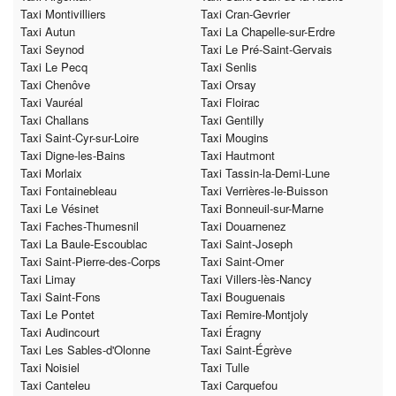
Taxi Montivilliers
Taxi Cran-Gevrier
Taxi Autun
Taxi La Chapelle-sur-Erdre
Taxi Seynod
Taxi Le Pré-Saint-Gervais
Taxi Le Pecq
Taxi Senlis
Taxi Chenôve
Taxi Orsay
Taxi Vauréal
Taxi Floirac
Taxi Challans
Taxi Gentilly
Taxi Saint-Cyr-sur-Loire
Taxi Mougins
Taxi Digne-les-Bains
Taxi Hautmont
Taxi Morlaix
Taxi Tassin-la-Demi-Lune
Taxi Fontainebleau
Taxi Verrières-le-Buisson
Taxi Le Vésinet
Taxi Bonneuil-sur-Marne
Taxi Faches-Thumesnil
Taxi Douarnenez
Taxi La Baule-Escoublac
Taxi Saint-Joseph
Taxi Saint-Pierre-des-Corps
Taxi Saint-Omer
Taxi Limay
Taxi Villers-lès-Nancy
Taxi Saint-Fons
Taxi Bouguenais
Taxi Le Pontet
Taxi Remire-Montjoly
Taxi Audincourt
Taxi Éragny
Taxi Les Sables-d'Olonne
Taxi Saint-Égrève
Taxi Noisiel
Taxi Tulle
Taxi Canteleu
Taxi Carquefou