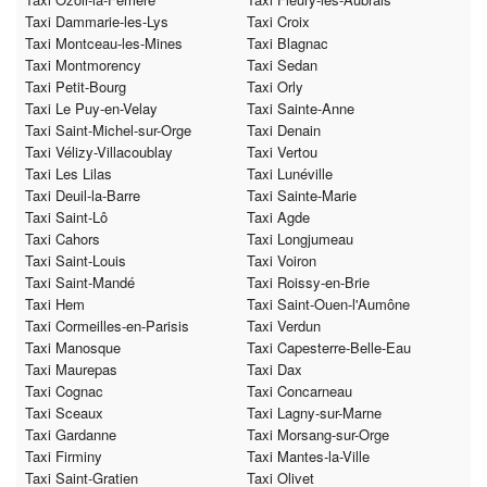
Taxi Dammarie-les-Lys
Taxi Croix
Taxi Montceau-les-Mines
Taxi Blagnac
Taxi Montmorency
Taxi Sedan
Taxi Petit-Bourg
Taxi Orly
Taxi Le Puy-en-Velay
Taxi Sainte-Anne
Taxi Saint-Michel-sur-Orge
Taxi Denain
Taxi Vélizy-Villacoublay
Taxi Vertou
Taxi Les Lilas
Taxi Lunéville
Taxi Deuil-la-Barre
Taxi Sainte-Marie
Taxi Saint-Lô
Taxi Agde
Taxi Cahors
Taxi Longjumeau
Taxi Saint-Louis
Taxi Voiron
Taxi Saint-Mandé
Taxi Roissy-en-Brie
Taxi Hem
Taxi Saint-Ouen-l'Aumône
Taxi Cormeilles-en-Parisis
Taxi Verdun
Taxi Manosque
Taxi Capesterre-Belle-Eau
Taxi Maurepas
Taxi Dax
Taxi Cognac
Taxi Concarneau
Taxi Sceaux
Taxi Lagny-sur-Marne
Taxi Gardanne
Taxi Morsang-sur-Orge
Taxi Firminy
Taxi Mantes-la-Ville
Taxi Saint-Gratien
Taxi Olivet