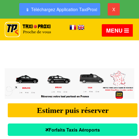
📱 Téléchargez Application TaxiProxi
X
MENU
Estimer puis réserver
Forfaits Taxis Aéroports