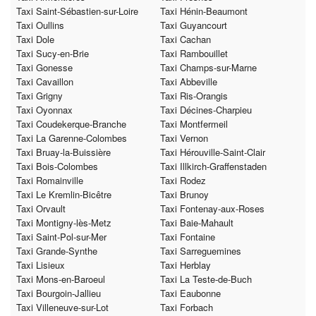
Taxi Saint-Sébastien-sur-Loire
Taxi Hénin-Beaumont
Taxi Oullins
Taxi Guyancourt
Taxi Dole
Taxi Cachan
Taxi Sucy-en-Brie
Taxi Rambouillet
Taxi Gonesse
Taxi Champs-sur-Marne
Taxi Cavaillon
Taxi Abbeville
Taxi Grigny
Taxi Ris-Orangis
Taxi Oyonnax
Taxi Décines-Charpieu
Taxi Coudekerque-Branche
Taxi Montfermeil
Taxi La Garenne-Colombes
Taxi Vernon
Taxi Bruay-la-Buissière
Taxi Hérouville-Saint-Clair
Taxi Bois-Colombes
Taxi Illkirch-Graffenstaden
Taxi Romainville
Taxi Rodez
Taxi Le Kremlin-Bicêtre
Taxi Brunoy
Taxi Orvault
Taxi Fontenay-aux-Roses
Taxi Montigny-lès-Metz
Taxi Baie-Mahault
Taxi Saint-Pol-sur-Mer
Taxi Fontaine
Taxi Grande-Synthe
Taxi Sarreguemines
Taxi Lisieux
Taxi Herblay
Taxi Mons-en-Baroeul
Taxi La Teste-de-Buch
Taxi Bourgoin-Jallieu
Taxi Eaubonne
Taxi Villeneuve-sur-Lot
Taxi Forbach