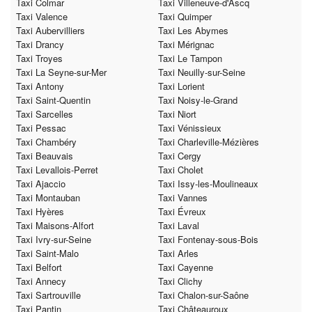
Taxi Colmar
Taxi Villeneuve-d'Ascq
Taxi Valence
Taxi Quimper
Taxi Aubervilliers
Taxi Les Abymes
Taxi Drancy
Taxi Mérignac
Taxi Troyes
Taxi Le Tampon
Taxi La Seyne-sur-Mer
Taxi Neuilly-sur-Seine
Taxi Antony
Taxi Lorient
Taxi Saint-Quentin
Taxi Noisy-le-Grand
Taxi Sarcelles
Taxi Niort
Taxi Pessac
Taxi Vénissieux
Taxi Chambéry
Taxi Charleville-Mézières
Taxi Beauvais
Taxi Cergy
Taxi Levallois-Perret
Taxi Cholet
Taxi Ajaccio
Taxi Issy-les-Moulineaux
Taxi Montauban
Taxi Vannes
Taxi Hyères
Taxi Évreux
Taxi Maisons-Alfort
Taxi Laval
Taxi Ivry-sur-Seine
Taxi Fontenay-sous-Bois
Taxi Saint-Malo
Taxi Arles
Taxi Belfort
Taxi Cayenne
Taxi Annecy
Taxi Clichy
Taxi Sartrouville
Taxi Chalon-sur-Saône
Taxi Pantin
Taxi Châteauroux