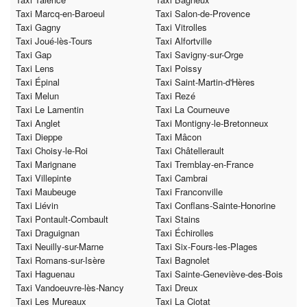
Taxi Marcq-en-Baroeul
Taxi Salon-de-Provence
Taxi Gagny
Taxi Vitrolles
Taxi Joué-lès-Tours
Taxi Alfortville
Taxi Gap
Taxi Savigny-sur-Orge
Taxi Lens
Taxi Poissy
Taxi Épinal
Taxi Saint-Martin-d'Hères
Taxi Melun
Taxi Rezé
Taxi Le Lamentin
Taxi La Courneuve
Taxi Anglet
Taxi Montigny-le-Bretonneux
Taxi Dieppe
Taxi Mâcon
Taxi Choisy-le-Roi
Taxi Châtellerault
Taxi Marignane
Taxi Tremblay-en-France
Taxi Villepinte
Taxi Cambrai
Taxi Maubeuge
Taxi Franconville
Taxi Liévin
Taxi Conflans-Sainte-Honorine
Taxi Pontault-Combault
Taxi Stains
Taxi Draguignan
Taxi Échirolles
Taxi Neuilly-sur-Marne
Taxi Six-Fours-les-Plages
Taxi Romans-sur-Isère
Taxi Bagnolet
Taxi Haguenau
Taxi Sainte-Geneviève-des-Bois
Taxi Vandoeuvre-lès-Nancy
Taxi Dreux
Taxi Les Mureaux
Taxi La Ciotat