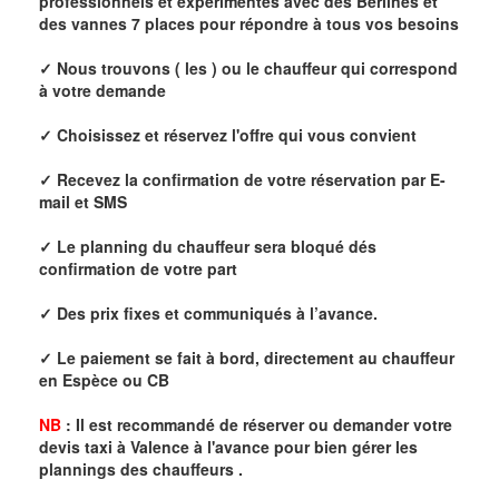
professionnels et expérimentés avec des Berlines et
des vannes 7 places pour répondre à tous vos besoins
✓
Nous trouvons ( les ) ou le chauffeur qui correspond
à votre demande
✓
Choisissez et réservez l'offre qui vous convient
✓
Recevez la confirmation de votre réservation par E
-
mail
et SMS
✓
Le p
lanning du chauffeur sera bloqué dés
confirmation de votre part
✓
Des prix fixes
et communiqués à l’avance.
✓
Le paiement se fait à bord, directement au chauffeur
en Espèce ou CB
NB
:
I
l est recommandé de réserver
ou demander
v
o
tr
e
devis taxi
à Valence
à
l
'
avance pour bien gérer les
plannings des chauffeurs .