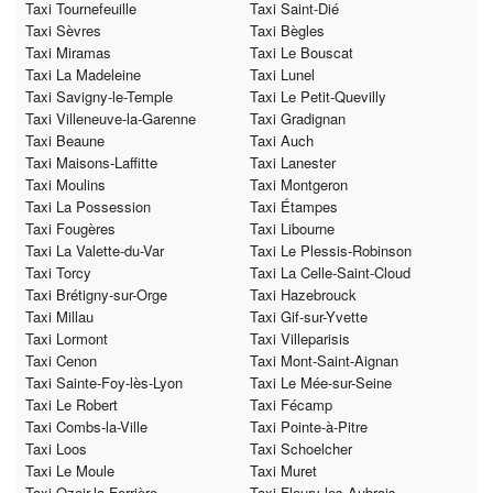
Taxi Tournefeuille
Taxi Saint-Dié
Taxi Sèvres
Taxi Bègles
Taxi Miramas
Taxi Le Bouscat
Taxi La Madeleine
Taxi Lunel
Taxi Savigny-le-Temple
Taxi Le Petit-Quevilly
Taxi Villeneuve-la-Garenne
Taxi Gradignan
Taxi Beaune
Taxi Auch
Taxi Maisons-Laffitte
Taxi Lanester
Taxi Moulins
Taxi Montgeron
Taxi La Possession
Taxi Étampes
Taxi Fougères
Taxi Libourne
Taxi La Valette-du-Var
Taxi Le Plessis-Robinson
Taxi Torcy
Taxi La Celle-Saint-Cloud
Taxi Brétigny-sur-Orge
Taxi Hazebrouck
Taxi Millau
Taxi Gif-sur-Yvette
Taxi Lormont
Taxi Villeparisis
Taxi Cenon
Taxi Mont-Saint-Aignan
Taxi Sainte-Foy-lès-Lyon
Taxi Le Mée-sur-Seine
Taxi Le Robert
Taxi Fécamp
Taxi Combs-la-Ville
Taxi Pointe-à-Pitre
Taxi Loos
Taxi Schoelcher
Taxi Le Moule
Taxi Muret
Taxi Ozoir-la-Ferrière
Taxi Fleury-les-Aubrais