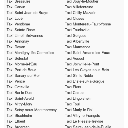
Taxi Bressuire
Taxi Jouy-le-Moutier
Taxi Carvin
Taxi Villefontaine
Taxi Saint-Jean-de-Braye
Taxi Chilly-Mazarin
Taxi Lucé
Taxi Cluses
Taxi Vendôme
Taxi Montereau-Fault-Yonne
Taxi Sainte-Rose
Taxi Tourlaville
Taxi Limeil-Brévannes
Taxi Sorgues
Taxi Annonay
Taxi Albertville
Taxi Royan
Taxi Marmande
Taxi Montigny-lès-Cormeilles
Taxi Saint-Amand-les-Eaux
Taxi Sélestat
Taxi Vesoul
Taxi Morne-à-l'Eau
Taxi Joinville-le-Pont
Taxi Port-de-Bouc
Taxi Les Clayes-sous-Bois
Taxi Sanary-sur-Mer
Taxi Sin-le-Noble
Taxi Vence
Taxi L'Isle-sur-la-Sorgue
Taxi Octeville
Taxi Flers
Taxi Bar-le-Duc
Taxi Cestas
Taxi Saint-Avold
Taxi Lingolsheim
Taxi Mitry-Mory
Taxi Toul
Taxi Soisy-sous-Montmorency
Taxi Marly-le-Roi
Taxi Bischheim
Taxi Vitry-le-François
Taxi Elbeuf
Taxi Le Plessis-Trévise
Taxi Argentan
Taxi Saint-Jean-de-la-Ruelle