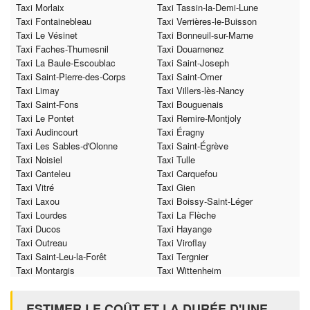
Taxi Morlaix
Taxi Tassin-la-Demi-Lune
Taxi Fontainebleau
Taxi Verrières-le-Buisson
Taxi Le Vésinet
Taxi Bonneuil-sur-Marne
Taxi Faches-Thumesnil
Taxi Douarnenez
Taxi La Baule-Escoublac
Taxi Saint-Joseph
Taxi Saint-Pierre-des-Corps
Taxi Saint-Omer
Taxi Limay
Taxi Villers-lès-Nancy
Taxi Saint-Fons
Taxi Bouguenais
Taxi Le Pontet
Taxi Remire-Montjoly
Taxi Audincourt
Taxi Éragny
Taxi Les Sables-d'Olonne
Taxi Saint-Égrève
Taxi Noisiel
Taxi Tulle
Taxi Canteleu
Taxi Carquefou
Taxi Vitré
Taxi Gien
Taxi Laxou
Taxi Boissy-Saint-Léger
Taxi Lourdes
Taxi La Flèche
Taxi Ducos
Taxi Hayange
Taxi Outreau
Taxi Viroflay
Taxi Saint-Leu-la-Forêt
Taxi Tergnier
Taxi Montargis
Taxi Wittenheim
ESTIMER LE COÛT ET LA DURÉE D'UNE