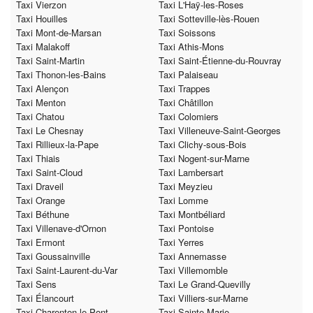
Taxi Vierzon
Taxi L'Haÿ-les-Roses
Taxi Houilles
Taxi Sotteville-lès-Rouen
Taxi Mont-de-Marsan
Taxi Soissons
Taxi Malakoff
Taxi Athis-Mons
Taxi Saint-Martin
Taxi Saint-Étienne-du-Rouvray
Taxi Thonon-les-Bains
Taxi Palaiseau
Taxi Alençon
Taxi Trappes
Taxi Menton
Taxi Châtillon
Taxi Chatou
Taxi Colomiers
Taxi Le Chesnay
Taxi Villeneuve-Saint-Georges
Taxi Rillieux-la-Pape
Taxi Clichy-sous-Bois
Taxi Thiais
Taxi Nogent-sur-Marne
Taxi Saint-Cloud
Taxi Lambersart
Taxi Draveil
Taxi Meyzieu
Taxi Orange
Taxi Lomme
Taxi Béthune
Taxi Montbéliard
Taxi Villenave-d'Ornon
Taxi Pontoise
Taxi Ermont
Taxi Yerres
Taxi Goussainville
Taxi Annemasse
Taxi Saint-Laurent-du-Var
Taxi Villemomble
Taxi Sens
Taxi Le Grand-Quevilly
Taxi Élancourt
Taxi Villiers-sur-Marne
Taxi Charenton-le-Pont
Taxi Sainte-Marie