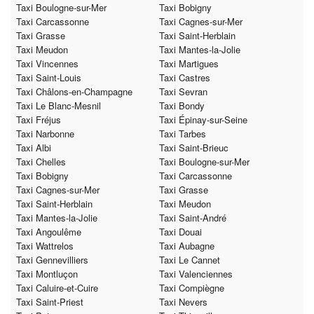
Taxi Boulogne-sur-Mer
Taxi Bobigny
Taxi Carcassonne
Taxi Cagnes-sur-Mer
Taxi Grasse
Taxi Saint-Herblain
Taxi Meudon
Taxi Mantes-la-Jolie
Taxi Vincennes
Taxi Martigues
Taxi Saint-Louis
Taxi Castres
Taxi Châlons-en-Champagne
Taxi Sevran
Taxi Le Blanc-Mesnil
Taxi Bondy
Taxi Fréjus
Taxi Épinay-sur-Seine
Taxi Narbonne
Taxi Tarbes
Taxi Albi
Taxi Saint-Brieuc
Taxi Chelles
Taxi Boulogne-sur-Mer
Taxi Bobigny
Taxi Carcassonne
Taxi Cagnes-sur-Mer
Taxi Grasse
Taxi Saint-Herblain
Taxi Meudon
Taxi Mantes-la-Jolie
Taxi Saint-André
Taxi Angoulême
Taxi Douai
Taxi Wattrelos
Taxi Aubagne
Taxi Gennevilliers
Taxi Le Cannet
Taxi Montluçon
Taxi Valenciennes
Taxi Caluire-et-Cuire
Taxi Compiègne
Taxi Saint-Priest
Taxi Nevers