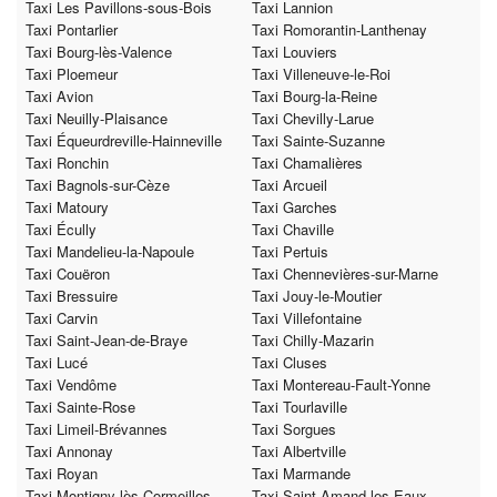
Taxi Les Pavillons-sous-Bois
Taxi Lannion
Taxi Pontarlier
Taxi Romorantin-Lanthenay
Taxi Bourg-lès-Valence
Taxi Louviers
Taxi Ploemeur
Taxi Villeneuve-le-Roi
Taxi Avion
Taxi Bourg-la-Reine
Taxi Neuilly-Plaisance
Taxi Chevilly-Larue
Taxi Équeurdreville-Hainneville
Taxi Sainte-Suzanne
Taxi Ronchin
Taxi Chamalières
Taxi Bagnols-sur-Cèze
Taxi Arcueil
Taxi Matoury
Taxi Garches
Taxi Écully
Taxi Chaville
Taxi Mandelieu-la-Napoule
Taxi Pertuis
Taxi Couëron
Taxi Chennevières-sur-Marne
Taxi Bressuire
Taxi Jouy-le-Moutier
Taxi Carvin
Taxi Villefontaine
Taxi Saint-Jean-de-Braye
Taxi Chilly-Mazarin
Taxi Lucé
Taxi Cluses
Taxi Vendôme
Taxi Montereau-Fault-Yonne
Taxi Sainte-Rose
Taxi Tourlaville
Taxi Limeil-Brévannes
Taxi Sorgues
Taxi Annonay
Taxi Albertville
Taxi Royan
Taxi Marmande
Taxi Montigny-lès-Cormeilles
Taxi Saint-Amand-les-Eaux