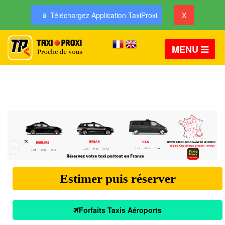
📱 Téléchargez Application TaxiProxi
X
MENU
Estimer puis réserver
Forfaits Taxis Aéroports