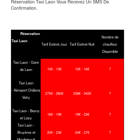
Réservation Taxi Laon Vous Recevez Un SMS De
Confirmation.
Réservation
Nombre de
Taxi Laon
Tarif Estimé Jour
Tarif Estimé Nuit
chauffeur
Disponible
Taxi Laon -
Gare
10
€ - 13
€
12
€ - 16
€
7
de Laon
Taxi Laon
-
Aéroport Châlons
275
€ - 280
€
338
€ - 342
€
7
Vatry
Taxi Laon -
Besny
16
€ - 19
€
19
€ - 23
€
7
et Loizy
Taxi Laon -
Bruyères et
20
€ - 23€
24
€ - 27
€
7
Montbérault