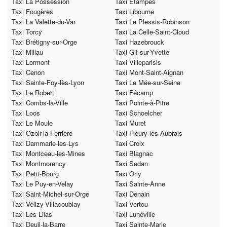
Taxi La Possession
Taxi Étampes
Taxi Fougères
Taxi Libourne
Taxi La Valette-du-Var
Taxi Le Plessis-Robinson
Taxi Torcy
Taxi La Celle-Saint-Cloud
Taxi Brétigny-sur-Orge
Taxi Hazebrouck
Taxi Millau
Taxi Gif-sur-Yvette
Taxi Lormont
Taxi Villeparisis
Taxi Cenon
Taxi Mont-Saint-Aignan
Taxi Sainte-Foy-lès-Lyon
Taxi Le Mée-sur-Seine
Taxi Le Robert
Taxi Fécamp
Taxi Combs-la-Ville
Taxi Pointe-à-Pitre
Taxi Loos
Taxi Schoelcher
Taxi Le Moule
Taxi Muret
Taxi Ozoir-la-Ferrière
Taxi Fleury-les-Aubrais
Taxi Dammarie-les-Lys
Taxi Croix
Taxi Montceau-les-Mines
Taxi Blagnac
Taxi Montmorency
Taxi Sedan
Taxi Petit-Bourg
Taxi Orly
Taxi Le Puy-en-Velay
Taxi Sainte-Anne
Taxi Saint-Michel-sur-Orge
Taxi Denain
Taxi Vélizy-Villacoublay
Taxi Vertou
Taxi Les Lilas
Taxi Lunéville
Taxi Deuil-la-Barre
Taxi Sainte-Marie