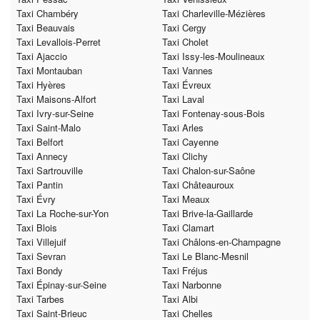
Taxi Chambéry
Taxi Charleville-Mézières
Taxi Beauvais
Taxi Cergy
Taxi Levallois-Perret
Taxi Cholet
Taxi Ajaccio
Taxi Issy-les-Moulineaux
Taxi Montauban
Taxi Vannes
Taxi Hyères
Taxi Évreux
Taxi Maisons-Alfort
Taxi Laval
Taxi Ivry-sur-Seine
Taxi Fontenay-sous-Bois
Taxi Saint-Malo
Taxi Arles
Taxi Belfort
Taxi Cayenne
Taxi Annecy
Taxi Clichy
Taxi Sartrouville
Taxi Chalon-sur-Saône
Taxi Pantin
Taxi Châteauroux
Taxi Évry
Taxi Meaux
Taxi La Roche-sur-Yon
Taxi Brive-la-Gaillarde
Taxi Blois
Taxi Clamart
Taxi Villejuif
Taxi Châlons-en-Champagne
Taxi Sevran
Taxi Le Blanc-Mesnil
Taxi Bondy
Taxi Fréjus
Taxi Épinay-sur-Seine
Taxi Narbonne
Taxi Tarbes
Taxi Albi
Taxi Saint-Brieuc
Taxi Chelles