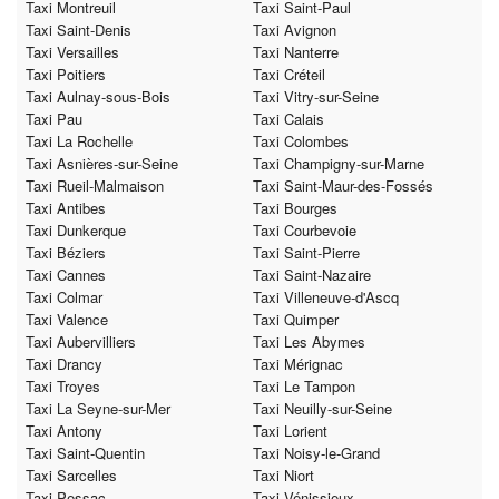
Taxi Montreuil
Taxi Saint-Paul
Taxi Saint-Denis
Taxi Avignon
Taxi Versailles
Taxi Nanterre
Taxi Poitiers
Taxi Créteil
Taxi Aulnay-sous-Bois
Taxi Vitry-sur-Seine
Taxi Pau
Taxi Calais
Taxi La Rochelle
Taxi Colombes
Taxi Asnières-sur-Seine
Taxi Champigny-sur-Marne
Taxi Rueil-Malmaison
Taxi Saint-Maur-des-Fossés
Taxi Antibes
Taxi Bourges
Taxi Dunkerque
Taxi Courbevoie
Taxi Béziers
Taxi Saint-Pierre
Taxi Cannes
Taxi Saint-Nazaire
Taxi Colmar
Taxi Villeneuve-d'Ascq
Taxi Valence
Taxi Quimper
Taxi Aubervilliers
Taxi Les Abymes
Taxi Drancy
Taxi Mérignac
Taxi Troyes
Taxi Le Tampon
Taxi La Seyne-sur-Mer
Taxi Neuilly-sur-Seine
Taxi Antony
Taxi Lorient
Taxi Saint-Quentin
Taxi Noisy-le-Grand
Taxi Sarcelles
Taxi Niort
Taxi Pessac
Taxi Vénissieux