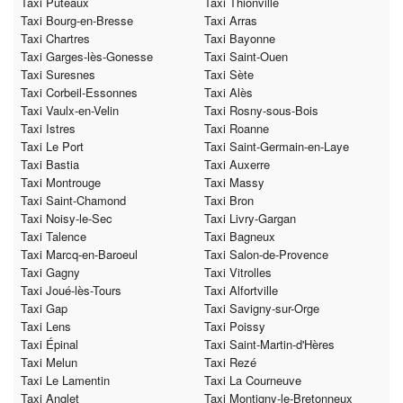
Taxi Puteaux
Taxi Thionville
Taxi Bourg-en-Bresse
Taxi Arras
Taxi Chartres
Taxi Bayonne
Taxi Garges-lès-Gonesse
Taxi Saint-Ouen
Taxi Suresnes
Taxi Sète
Taxi Corbeil-Essonnes
Taxi Alès
Taxi Vaulx-en-Velin
Taxi Rosny-sous-Bois
Taxi Istres
Taxi Roanne
Taxi Le Port
Taxi Saint-Germain-en-Laye
Taxi Bastia
Taxi Auxerre
Taxi Montrouge
Taxi Massy
Taxi Saint-Chamond
Taxi Bron
Taxi Noisy-le-Sec
Taxi Livry-Gargan
Taxi Talence
Taxi Bagneux
Taxi Marcq-en-Baroeul
Taxi Salon-de-Provence
Taxi Gagny
Taxi Vitrolles
Taxi Joué-lès-Tours
Taxi Alfortville
Taxi Gap
Taxi Savigny-sur-Orge
Taxi Lens
Taxi Poissy
Taxi Épinal
Taxi Saint-Martin-d'Hères
Taxi Melun
Taxi Rezé
Taxi Le Lamentin
Taxi La Courneuve
Taxi Anglet
Taxi Montigny-le-Bretonneux