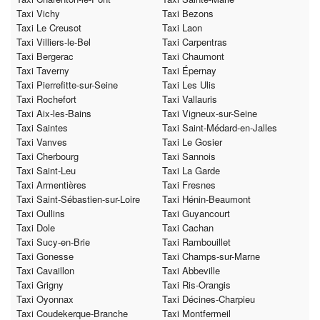
Taxi Vichy
Taxi Bezons
Taxi Le Creusot
Taxi Laon
Taxi Villiers-le-Bel
Taxi Carpentras
Taxi Bergerac
Taxi Chaumont
Taxi Taverny
Taxi Épernay
Taxi Pierrefitte-sur-Seine
Taxi Les Ulis
Taxi Rochefort
Taxi Vallauris
Taxi Aix-les-Bains
Taxi Vigneux-sur-Seine
Taxi Saintes
Taxi Saint-Médard-en-Jalles
Taxi Vanves
Taxi Le Gosier
Taxi Cherbourg
Taxi Sannois
Taxi Saint-Leu
Taxi La Garde
Taxi Armentières
Taxi Fresnes
Taxi Saint-Sébastien-sur-Loire
Taxi Hénin-Beaumont
Taxi Oullins
Taxi Guyancourt
Taxi Dole
Taxi Cachan
Taxi Sucy-en-Brie
Taxi Rambouillet
Taxi Gonesse
Taxi Champs-sur-Marne
Taxi Cavaillon
Taxi Abbeville
Taxi Grigny
Taxi Ris-Orangis
Taxi Oyonnax
Taxi Décines-Charpieu
Taxi Coudekerque-Branche
Taxi Montfermeil