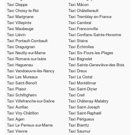
Taxi Dieppe
Taxi Mâcon
Taxi Choisy-le-Roi
Taxi Châtellerault
Taxi Marignane
Taxi Tremblay-en-France
Taxi Villepinte
Taxi Cambrai
Taxi Maubeuge
Taxi Franconville
Taxi Liévin
Taxi Conflans-Sainte-Honorine
Taxi Pontault-Combault
Taxi Stains
Taxi Draguignan
Taxi Échirolles
Taxi Neuilly-sur-Marne
Taxi Six-Fours-les-Plages
Taxi Romans-sur-Isère
Taxi Bagnolet
Taxi Haguenau
Taxi Sainte-Geneviève-des-Bois
Taxi Vandoeuvre-lès-Nancy
Taxi Dreux
Taxi Les Mureaux
Taxi La Ciotat
Taxi Saint-Benoît
Taxi Montélimar
Taxi Plaisir
Taxi Saint-Dizier
Taxi Schiltigheim
Taxi Creil
Taxi Villefranche-sur-Saône
Taxi Châtenay-Malabry
Taxi Aurillac
Taxi Saint-Joseph
Taxi Viry-Châtillon
Taxi Saint-Raphaël
Taxi Agen
Taxi Périgueux
Taxi Le Perreux-sur-Marne
Taxi Biarritz
Taxi Vienne
Taxi Saumur