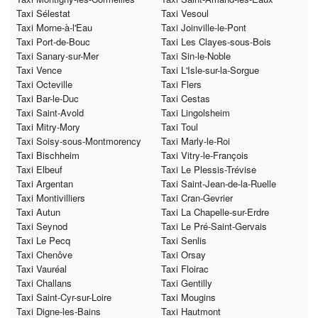
Taxi Sélestat
Taxi Vesoul
Taxi Morne-à-l'Eau
Taxi Joinville-le-Pont
Taxi Port-de-Bouc
Taxi Les Clayes-sous-Bois
Taxi Sanary-sur-Mer
Taxi Sin-le-Noble
Taxi Vence
Taxi L'Isle-sur-la-Sorgue
Taxi Octeville
Taxi Flers
Taxi Bar-le-Duc
Taxi Cestas
Taxi Saint-Avold
Taxi Lingolsheim
Taxi Mitry-Mory
Taxi Toul
Taxi Soisy-sous-Montmorency
Taxi Marly-le-Roi
Taxi Bischheim
Taxi Vitry-le-François
Taxi Elbeuf
Taxi Le Plessis-Trévise
Taxi Argentan
Taxi Saint-Jean-de-la-Ruelle
Taxi Montivilliers
Taxi Cran-Gevrier
Taxi Autun
Taxi La Chapelle-sur-Erdre
Taxi Seynod
Taxi Le Pré-Saint-Gervais
Taxi Le Pecq
Taxi Senlis
Taxi Chenôve
Taxi Orsay
Taxi Vauréal
Taxi Floirac
Taxi Challans
Taxi Gentilly
Taxi Saint-Cyr-sur-Loire
Taxi Mougins
Taxi Digne-les-Bains
Taxi Hautmont