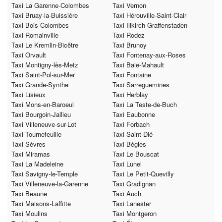
Taxi La Garenne-Colombes
Taxi Vernon
Taxi Bruay-la-Buissière
Taxi Hérouville-Saint-Clair
Taxi Bois-Colombes
Taxi Illkirch-Graffenstaden
Taxi Romainville
Taxi Rodez
Taxi Le Kremlin-Bicêtre
Taxi Brunoy
Taxi Orvault
Taxi Fontenay-aux-Roses
Taxi Montigny-lès-Metz
Taxi Baie-Mahault
Taxi Saint-Pol-sur-Mer
Taxi Fontaine
Taxi Grande-Synthe
Taxi Sarreguemines
Taxi Lisieux
Taxi Herblay
Taxi Mons-en-Baroeul
Taxi La Teste-de-Buch
Taxi Bourgoin-Jallieu
Taxi Eaubonne
Taxi Villeneuve-sur-Lot
Taxi Forbach
Taxi Tournefeuille
Taxi Saint-Dié
Taxi Sèvres
Taxi Bègles
Taxi Miramas
Taxi Le Bouscat
Taxi La Madeleine
Taxi Lunel
Taxi Savigny-le-Temple
Taxi Le Petit-Quevilly
Taxi Villeneuve-la-Garenne
Taxi Gradignan
Taxi Beaune
Taxi Auch
Taxi Maisons-Laffitte
Taxi Lanester
Taxi Moulins
Taxi Montgeron