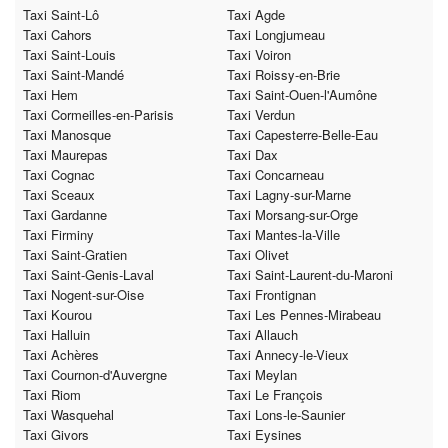
Taxi Saint-Lô
Taxi Agde
Taxi Cahors
Taxi Longjumeau
Taxi Saint-Louis
Taxi Voiron
Taxi Saint-Mandé
Taxi Roissy-en-Brie
Taxi Hem
Taxi Saint-Ouen-l'Aumône
Taxi Cormeilles-en-Parisis
Taxi Verdun
Taxi Manosque
Taxi Capesterre-Belle-Eau
Taxi Maurepas
Taxi Dax
Taxi Cognac
Taxi Concarneau
Taxi Sceaux
Taxi Lagny-sur-Marne
Taxi Gardanne
Taxi Morsang-sur-Orge
Taxi Firminy
Taxi Mantes-la-Ville
Taxi Saint-Gratien
Taxi Olivet
Taxi Saint-Genis-Laval
Taxi Saint-Laurent-du-Maroni
Taxi Nogent-sur-Oise
Taxi Frontignan
Taxi Kourou
Taxi Les Pennes-Mirabeau
Taxi Halluin
Taxi Allauch
Taxi Achères
Taxi Annecy-le-Vieux
Taxi Cournon-d'Auvergne
Taxi Meylan
Taxi Riom
Taxi Le François
Taxi Wasquehal
Taxi Lons-le-Saunier
Taxi Givors
Taxi Eysines