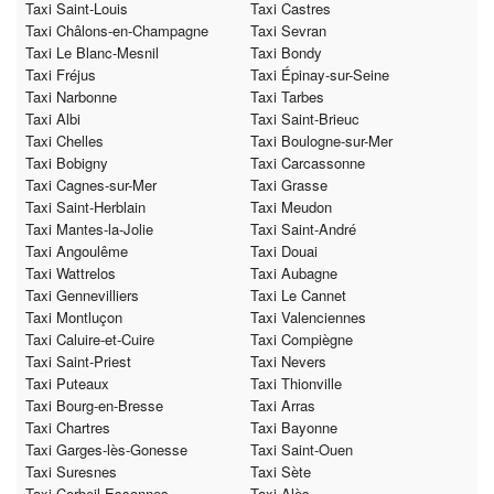
Taxi Saint-Louis
Taxi Castres
Taxi Châlons-en-Champagne
Taxi Sevran
Taxi Le Blanc-Mesnil
Taxi Bondy
Taxi Fréjus
Taxi Épinay-sur-Seine
Taxi Narbonne
Taxi Tarbes
Taxi Albi
Taxi Saint-Brieuc
Taxi Chelles
Taxi Boulogne-sur-Mer
Taxi Bobigny
Taxi Carcassonne
Taxi Cagnes-sur-Mer
Taxi Grasse
Taxi Saint-Herblain
Taxi Meudon
Taxi Mantes-la-Jolie
Taxi Saint-André
Taxi Angoulême
Taxi Douai
Taxi Wattrelos
Taxi Aubagne
Taxi Gennevilliers
Taxi Le Cannet
Taxi Montluçon
Taxi Valenciennes
Taxi Caluire-et-Cuire
Taxi Compiègne
Taxi Saint-Priest
Taxi Nevers
Taxi Puteaux
Taxi Thionville
Taxi Bourg-en-Bresse
Taxi Arras
Taxi Chartres
Taxi Bayonne
Taxi Garges-lès-Gonesse
Taxi Saint-Ouen
Taxi Suresnes
Taxi Sète
Taxi Corbeil-Essonnes
Taxi Alès