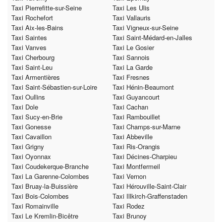
Taxi Pierrefitte-sur-Seine
Taxi Les Ulis
Taxi Rochefort
Taxi Vallauris
Taxi Aix-les-Bains
Taxi Vigneux-sur-Seine
Taxi Saintes
Taxi Saint-Médard-en-Jalles
Taxi Vanves
Taxi Le Gosier
Taxi Cherbourg
Taxi Sannois
Taxi Saint-Leu
Taxi La Garde
Taxi Armentières
Taxi Fresnes
Taxi Saint-Sébastien-sur-Loire
Taxi Hénin-Beaumont
Taxi Oullins
Taxi Guyancourt
Taxi Dole
Taxi Cachan
Taxi Sucy-en-Brie
Taxi Rambouillet
Taxi Gonesse
Taxi Champs-sur-Marne
Taxi Cavaillon
Taxi Abbeville
Taxi Grigny
Taxi Ris-Orangis
Taxi Oyonnax
Taxi Décines-Charpieu
Taxi Coudekerque-Branche
Taxi Montfermeil
Taxi La Garenne-Colombes
Taxi Vernon
Taxi Bruay-la-Buissière
Taxi Hérouville-Saint-Clair
Taxi Bois-Colombes
Taxi Illkirch-Graffenstaden
Taxi Romainville
Taxi Rodez
Taxi Le Kremlin-Bicêtre
Taxi Brunoy