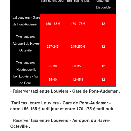
Tarif Estimé Jour
Tarif Estimé Nuit
chauffeur
Disponible
Taxi Louviers -
Gare
156-165 €
170-175 €
12
de Pont-Audemer
Taxi Louviers
-
Aéroport du Havre-
237-245
245-250 €
12
Octeville
Taxi Louviers
25-30
30-35 €
12
-
Heudebouville
Taxi Louviers -
Val
35-40
42-45 €
12
de Reuil
- Réserver
taxi
entre Louviers - Gare de Pont-Audemer .
Tarif taxi entre Louviers - Gare de Pont-Audemer =
entre 156-165 € tarif jour et entre 170-175 € tarif nuit
- Réserver
taxi entre Louviers - Aéroport du Havre-
Octeville .