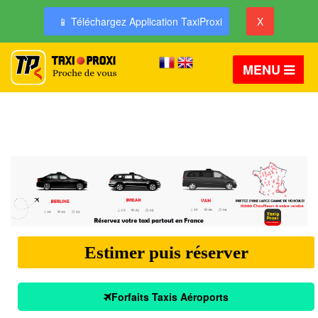
📱 Téléchargez Application TaxiProxi
X
MENU
Estimer puis réserver
Forfaits Taxis Aéroports