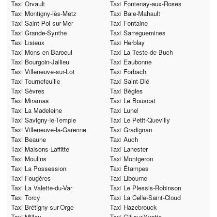
Taxi Orvault
Taxi Fontenay-aux-Roses
Taxi Montigny-lès-Metz
Taxi Baie-Mahault
Taxi Saint-Pol-sur-Mer
Taxi Fontaine
Taxi Grande-Synthe
Taxi Sarreguemines
Taxi Lisieux
Taxi Herblay
Taxi Mons-en-Baroeul
Taxi La Teste-de-Buch
Taxi Bourgoin-Jallieu
Taxi Eaubonne
Taxi Villeneuve-sur-Lot
Taxi Forbach
Taxi Tournefeuille
Taxi Saint-Dié
Taxi Sèvres
Taxi Bègles
Taxi Miramas
Taxi Le Bouscat
Taxi La Madeleine
Taxi Lunel
Taxi Savigny-le-Temple
Taxi Le Petit-Quevilly
Taxi Villeneuve-la-Garenne
Taxi Gradignan
Taxi Beaune
Taxi Auch
Taxi Maisons-Laffitte
Taxi Lanester
Taxi Moulins
Taxi Montgeron
Taxi La Possession
Taxi Étampes
Taxi Fougères
Taxi Libourne
Taxi La Valette-du-Var
Taxi Le Plessis-Robinson
Taxi Torcy
Taxi La Celle-Saint-Cloud
Taxi Brétigny-sur-Orge
Taxi Hazebrouck
Taxi Millau
Taxi Gif-sur-Yvette