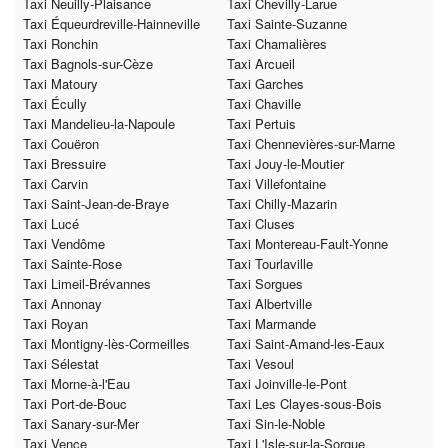
Taxi Neuilly-Plaisance
Taxi Chevilly-Larue
Taxi Équeurdreville-Hainneville
Taxi Sainte-Suzanne
Taxi Ronchin
Taxi Chamalières
Taxi Bagnols-sur-Cèze
Taxi Arcueil
Taxi Matoury
Taxi Garches
Taxi Écully
Taxi Chaville
Taxi Mandelieu-la-Napoule
Taxi Pertuis
Taxi Couëron
Taxi Chennevières-sur-Marne
Taxi Bressuire
Taxi Jouy-le-Moutier
Taxi Carvin
Taxi Villefontaine
Taxi Saint-Jean-de-Braye
Taxi Chilly-Mazarin
Taxi Lucé
Taxi Cluses
Taxi Vendôme
Taxi Montereau-Fault-Yonne
Taxi Sainte-Rose
Taxi Tourlaville
Taxi Limeil-Brévannes
Taxi Sorgues
Taxi Annonay
Taxi Albertville
Taxi Royan
Taxi Marmande
Taxi Montigny-lès-Cormeilles
Taxi Saint-Amand-les-Eaux
Taxi Sélestat
Taxi Vesoul
Taxi Morne-à-l'Eau
Taxi Joinville-le-Pont
Taxi Port-de-Bouc
Taxi Les Clayes-sous-Bois
Taxi Sanary-sur-Mer
Taxi Sin-le-Noble
Taxi Vence
Taxi L'Isle-sur-la-Sorgue