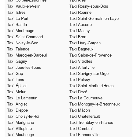
Taxi Vaulx-en-Velin
Taxi Rosny-sous-Bois
Taxi Istres
Taxi Roanne
Taxi Le Port
Taxi Saint-Germain-en-Laye
Taxi Bastia
Taxi Auxerre
Taxi Montrouge
Taxi Massy
Taxi Saint-Chamond
Taxi Bron
Taxi Noisy-le-Sec
Taxi Livry-Gargan
Taxi Talence
Taxi Bagneux
Taxi Marcq-en-Baroeul
Taxi Salon-de-Provence
Taxi Gagny
Taxi Vitrolles
Taxi Joué-lès-Tours
Taxi Alfortville
Taxi Gap
Taxi Savigny-sur-Orge
Taxi Lens
Taxi Poissy
Taxi Épinal
Taxi Saint-Martin-d'Hères
Taxi Melun
Taxi Rezé
Taxi Le Lamentin
Taxi La Courneuve
Taxi Anglet
Taxi Montigny-le-Bretonneux
Taxi Dieppe
Taxi Mâcon
Taxi Choisy-le-Roi
Taxi Châtellerault
Taxi Marignane
Taxi Tremblay-en-France
Taxi Villepinte
Taxi Cambrai
Taxi Maubeuge
Taxi Franconville