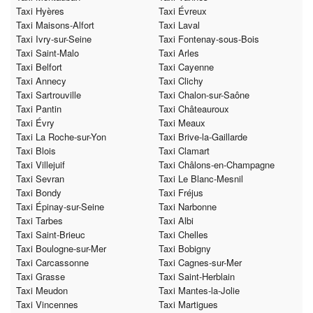
Taxi Hyères
Taxi Évreux
Taxi Maisons-Alfort
Taxi Laval
Taxi Ivry-sur-Seine
Taxi Fontenay-sous-Bois
Taxi Saint-Malo
Taxi Arles
Taxi Belfort
Taxi Cayenne
Taxi Annecy
Taxi Clichy
Taxi Sartrouville
Taxi Chalon-sur-Saône
Taxi Pantin
Taxi Châteauroux
Taxi Évry
Taxi Meaux
Taxi La Roche-sur-Yon
Taxi Brive-la-Gaillarde
Taxi Blois
Taxi Clamart
Taxi Villejuif
Taxi Châlons-en-Champagne
Taxi Sevran
Taxi Le Blanc-Mesnil
Taxi Bondy
Taxi Fréjus
Taxi Épinay-sur-Seine
Taxi Narbonne
Taxi Tarbes
Taxi Albi
Taxi Saint-Brieuc
Taxi Chelles
Taxi Boulogne-sur-Mer
Taxi Bobigny
Taxi Carcassonne
Taxi Cagnes-sur-Mer
Taxi Grasse
Taxi Saint-Herblain
Taxi Meudon
Taxi Mantes-la-Jolie
Taxi Vincennes
Taxi Martigues