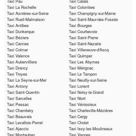
Taxi Pau
Taxi Calais
Taxi La Rochelle
Taxi Colombes
Taxi Asnières-sur-Seine
Taxi Champigny-sur-Marne
Taxi Rueil-Malmaison
Taxi Saint-Maur-des-Fossés
Taxi Antibes
Taxi Bourges
Taxi Dunkerque
Taxi Courbevoie
Taxi Béziers
Taxi Saint-Pierre
Taxi Cannes
Taxi Saint-Nazaire
Taxi Colmar
Taxi Villeneuve-d'Ascq
Taxi Valence
Taxi Quimper
Taxi Aubervilliers
Taxi Les Abymes
Taxi Drancy
Taxi Mérignac
Taxi Troyes
Taxi Le Tampon
Taxi La Seyne-sur-Mer
Taxi Neuilly-sur-Seine
Taxi Antony
Taxi Lorient
Taxi Saint-Quentin
Taxi Noisy-le-Grand
Taxi Sarcelles
Taxi Niort
Taxi Pessac
Taxi Vénissieux
Taxi Chambéry
Taxi Charleville-Mézières
Taxi Beauvais
Taxi Cergy
Taxi Levallois-Perret
Taxi Cholet
Taxi Ajaccio
Taxi Issy-les-Moulineaux
Taxi Montauban
Taxi Vannes