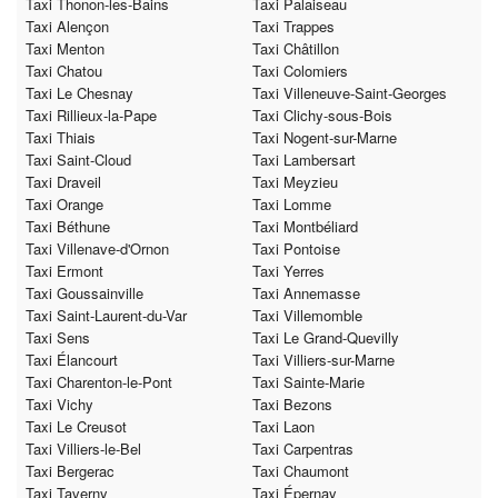
Taxi Thonon-les-Bains
Taxi Palaiseau
Taxi Alençon
Taxi Trappes
Taxi Menton
Taxi Châtillon
Taxi Chatou
Taxi Colomiers
Taxi Le Chesnay
Taxi Villeneuve-Saint-Georges
Taxi Rillieux-la-Pape
Taxi Clichy-sous-Bois
Taxi Thiais
Taxi Nogent-sur-Marne
Taxi Saint-Cloud
Taxi Lambersart
Taxi Draveil
Taxi Meyzieu
Taxi Orange
Taxi Lomme
Taxi Béthune
Taxi Montbéliard
Taxi Villenave-d'Ornon
Taxi Pontoise
Taxi Ermont
Taxi Yerres
Taxi Goussainville
Taxi Annemasse
Taxi Saint-Laurent-du-Var
Taxi Villemomble
Taxi Sens
Taxi Le Grand-Quevilly
Taxi Élancourt
Taxi Villiers-sur-Marne
Taxi Charenton-le-Pont
Taxi Sainte-Marie
Taxi Vichy
Taxi Bezons
Taxi Le Creusot
Taxi Laon
Taxi Villiers-le-Bel
Taxi Carpentras
Taxi Bergerac
Taxi Chaumont
Taxi Taverny
Taxi Épernay