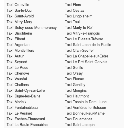
Taxi Octeville
Taxi Flers
Taxi Bar-le-Duc
Taxi Cestas
Taxi Saint-Avold
Taxi Lingolsheim
Taxi Mitry-Mory
Taxi Toul
Taxi Soisy-sous-Montmorency
Taxi Marly-le-Roi
Taxi Bischheim
Taxi Vitry-le-François
Taxi Elbeuf
Taxi Le Plessis-Trévise
Taxi Argentan
Taxi Saint-Jean-de-la-Ruelle
Taxi Montivilliers
Taxi Cran-Gevrier
Taxi Autun
Taxi La Chapelle-sur-Erdre
Taxi Seynod
Taxi Le Pré-Saint-Gervais
Taxi Le Pecq
Taxi Senlis
Taxi Chenôve
Taxi Orsay
Taxi Vauréal
Taxi Floirac
Taxi Challans
Taxi Gentilly
Taxi Saint-Cyr-sur-Loire
Taxi Mougins
Taxi Digne-les-Bains
Taxi Hautmont
Taxi Morlaix
Taxi Tassin-la-Demi-Lune
Taxi Fontainebleau
Taxi Verrières-le-Buisson
Taxi Le Vésinet
Taxi Bonneuil-sur-Marne
Taxi Faches-Thumesnil
Taxi Douarnenez
Taxi La Baule-Escoublac
Taxi Saint-Joseph