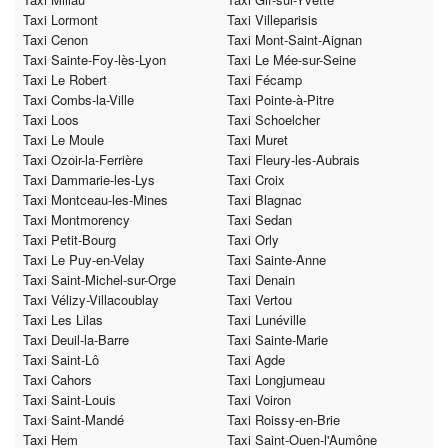
Taxi Lormont
Taxi Villeparisis
Taxi Cenon
Taxi Mont-Saint-Aignan
Taxi Sainte-Foy-lès-Lyon
Taxi Le Mée-sur-Seine
Taxi Le Robert
Taxi Fécamp
Taxi Combs-la-Ville
Taxi Pointe-à-Pitre
Taxi Loos
Taxi Schoelcher
Taxi Le Moule
Taxi Muret
Taxi Ozoir-la-Ferrière
Taxi Fleury-les-Aubrais
Taxi Dammarie-les-Lys
Taxi Croix
Taxi Montceau-les-Mines
Taxi Blagnac
Taxi Montmorency
Taxi Sedan
Taxi Petit-Bourg
Taxi Orly
Taxi Le Puy-en-Velay
Taxi Sainte-Anne
Taxi Saint-Michel-sur-Orge
Taxi Denain
Taxi Vélizy-Villacoublay
Taxi Vertou
Taxi Les Lilas
Taxi Lunéville
Taxi Deuil-la-Barre
Taxi Sainte-Marie
Taxi Saint-Lô
Taxi Agde
Taxi Cahors
Taxi Longjumeau
Taxi Saint-Louis
Taxi Voiron
Taxi Saint-Mandé
Taxi Roissy-en-Brie
Taxi Hem
Taxi Saint-Ouen-l'Aumône