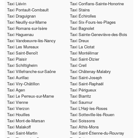
Taxi Liévin
Taxi Conflans-Sainte-Honorine
Taxi Pontault-Combault
Taxi Stains
Taxi Draguignan
Taxi Échirolles
Taxi Neuilly-sur-Marne
Taxi Six-Fours-les-Plages
Taxi Romans-sur-Isère
Taxi Bagnolet
Taxi Haguenau
Taxi Sainte-Geneviève-des-Bois
Taxi Vandoeuvre-lès-Nancy
Taxi Dreux
Taxi Les Mureaux
Taxi La Ciotat
Taxi Saint-Benoît
Taxi Montélimar
Taxi Plaisir
Taxi Saint-Dizier
Taxi Schiltigheim
Taxi Creil
Taxi Villefranche-sur-Saône
Taxi Châtenay-Malabry
Taxi Aurillac
Taxi Saint-Joseph
Taxi Viry-Châtillon
Taxi Saint-Raphaël
Taxi Agen
Taxi Périgueux
Taxi Le Perreux-sur-Marne
Taxi Biarritz
Taxi Vienne
Taxi Saumur
Taxi Vierzon
Taxi L'Haÿ-les-Roses
Taxi Houilles
Taxi Sotteville-lès-Rouen
Taxi Mont-de-Marsan
Taxi Soissons
Taxi Malakoff
Taxi Athis-Mons
Taxi Saint-Martin
Taxi Saint-Étienne-du-Rouvray