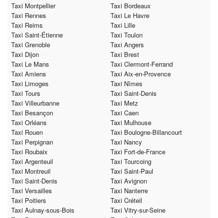
Taxi Montpellier
Taxi Bordeaux
Taxi Rennes
Taxi Le Havre
Taxi Reims
Taxi Lille
Taxi Saint-Étienne
Taxi Toulon
Taxi Grenoble
Taxi Angers
Taxi Dijon
Taxi Brest
Taxi Le Mans
Taxi Clermont-Ferrand
Taxi Amiens
Taxi Aix-en-Provence
Taxi Limoges
Taxi Nîmes
Taxi Tours
Taxi Saint-Denis
Taxi Villeurbanne
Taxi Metz
Taxi Besançon
Taxi Caen
Taxi Orléans
Taxi Mulhouse
Taxi Rouen
Taxi Boulogne-Billancourt
Taxi Perpignan
Taxi Nancy
Taxi Roubaix
Taxi Fort-de-France
Taxi Argenteuil
Taxi Tourcoing
Taxi Montreuil
Taxi Saint-Paul
Taxi Saint-Denis
Taxi Avignon
Taxi Versailles
Taxi Nanterre
Taxi Poitiers
Taxi Créteil
Taxi Aulnay-sous-Bois
Taxi Vitry-sur-Seine