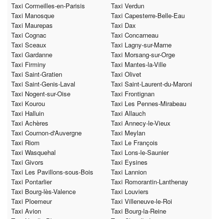
Taxi Cormeilles-en-Parisis
Taxi Verdun
Taxi Manosque
Taxi Capesterre-Belle-Eau
Taxi Maurepas
Taxi Dax
Taxi Cognac
Taxi Concarneau
Taxi Sceaux
Taxi Lagny-sur-Marne
Taxi Gardanne
Taxi Morsang-sur-Orge
Taxi Firminy
Taxi Mantes-la-Ville
Taxi Saint-Gratien
Taxi Olivet
Taxi Saint-Genis-Laval
Taxi Saint-Laurent-du-Maroni
Taxi Nogent-sur-Oise
Taxi Frontignan
Taxi Kourou
Taxi Les Pennes-Mirabeau
Taxi Halluin
Taxi Allauch
Taxi Achères
Taxi Annecy-le-Vieux
Taxi Cournon-d'Auvergne
Taxi Meylan
Taxi Riom
Taxi Le François
Taxi Wasquehal
Taxi Lons-le-Saunier
Taxi Givors
Taxi Eysines
Taxi Les Pavillons-sous-Bois
Taxi Lannion
Taxi Pontarlier
Taxi Romorantin-Lanthenay
Taxi Bourg-lès-Valence
Taxi Louviers
Taxi Ploemeur
Taxi Villeneuve-le-Roi
Taxi Avion
Taxi Bourg-la-Reine