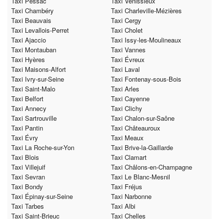
Taxi Pessac
Taxi Vénissieux
Taxi Chambéry
Taxi Charleville-Mézières
Taxi Beauvais
Taxi Cergy
Taxi Levallois-Perret
Taxi Cholet
Taxi Ajaccio
Taxi Issy-les-Moulineaux
Taxi Montauban
Taxi Vannes
Taxi Hyères
Taxi Évreux
Taxi Maisons-Alfort
Taxi Laval
Taxi Ivry-sur-Seine
Taxi Fontenay-sous-Bois
Taxi Saint-Malo
Taxi Arles
Taxi Belfort
Taxi Cayenne
Taxi Annecy
Taxi Clichy
Taxi Sartrouville
Taxi Chalon-sur-Saône
Taxi Pantin
Taxi Châteauroux
Taxi Évry
Taxi Meaux
Taxi La Roche-sur-Yon
Taxi Brive-la-Gaillarde
Taxi Blois
Taxi Clamart
Taxi Villejuif
Taxi Châlons-en-Champagne
Taxi Sevran
Taxi Le Blanc-Mesnil
Taxi Bondy
Taxi Fréjus
Taxi Épinay-sur-Seine
Taxi Narbonne
Taxi Tarbes
Taxi Albi
Taxi Saint-Brieuc
Taxi Chelles