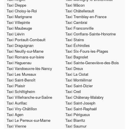
Taxi Dieppe
Taxi Mâcon
Taxi Choisy-le-Roi
Taxi Châtellerault
Taxi Marignane
Taxi Tremblay-en-France
Taxi Villepinte
Taxi Cambrai
Taxi Maubeuge
Taxi Franconville
Taxi Liévin
Taxi Conflans-Sainte-Honorine
Taxi Pontault-Combault
Taxi Stains
Taxi Draguignan
Taxi Échirolles
Taxi Neuilly-sur-Marne
Taxi Six-Fours-les-Plages
Taxi Romans-sur-Isère
Taxi Bagnolet
Taxi Haguenau
Taxi Sainte-Geneviève-des-Bois
Taxi Vandoeuvre-lès-Nancy
Taxi Dreux
Taxi Les Mureaux
Taxi La Ciotat
Taxi Saint-Benoît
Taxi Montélimar
Taxi Plaisir
Taxi Saint-Dizier
Taxi Schiltigheim
Taxi Creil
Taxi Villefranche-sur-Saône
Taxi Châtenay-Malabry
Taxi Aurillac
Taxi Saint-Joseph
Taxi Viry-Châtillon
Taxi Saint-Raphaël
Taxi Agen
Taxi Périgueux
Taxi Le Perreux-sur-Marne
Taxi Biarritz
Taxi Vienne
Taxi Saumur