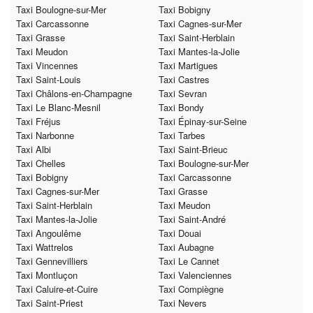
Taxi Boulogne-sur-Mer
Taxi Bobigny
Taxi Carcassonne
Taxi Cagnes-sur-Mer
Taxi Grasse
Taxi Saint-Herblain
Taxi Meudon
Taxi Mantes-la-Jolie
Taxi Vincennes
Taxi Martigues
Taxi Saint-Louis
Taxi Castres
Taxi Châlons-en-Champagne
Taxi Sevran
Taxi Le Blanc-Mesnil
Taxi Bondy
Taxi Fréjus
Taxi Épinay-sur-Seine
Taxi Narbonne
Taxi Tarbes
Taxi Albi
Taxi Saint-Brieuc
Taxi Chelles
Taxi Boulogne-sur-Mer
Taxi Bobigny
Taxi Carcassonne
Taxi Cagnes-sur-Mer
Taxi Grasse
Taxi Saint-Herblain
Taxi Meudon
Taxi Mantes-la-Jolie
Taxi Saint-André
Taxi Angoulême
Taxi Douai
Taxi Wattrelos
Taxi Aubagne
Taxi Gennevilliers
Taxi Le Cannet
Taxi Montluçon
Taxi Valenciennes
Taxi Caluire-et-Cuire
Taxi Compiègne
Taxi Saint-Priest
Taxi Nevers