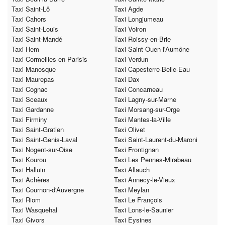
Taxi Saint-Lô
Taxi Agde
Taxi Cahors
Taxi Longjumeau
Taxi Saint-Louis
Taxi Voiron
Taxi Saint-Mandé
Taxi Roissy-en-Brie
Taxi Hem
Taxi Saint-Ouen-l'Aumône
Taxi Cormeilles-en-Parisis
Taxi Verdun
Taxi Manosque
Taxi Capesterre-Belle-Eau
Taxi Maurepas
Taxi Dax
Taxi Cognac
Taxi Concarneau
Taxi Sceaux
Taxi Lagny-sur-Marne
Taxi Gardanne
Taxi Morsang-sur-Orge
Taxi Firminy
Taxi Mantes-la-Ville
Taxi Saint-Gratien
Taxi Olivet
Taxi Saint-Genis-Laval
Taxi Saint-Laurent-du-Maroni
Taxi Nogent-sur-Oise
Taxi Frontignan
Taxi Kourou
Taxi Les Pennes-Mirabeau
Taxi Halluin
Taxi Allauch
Taxi Achères
Taxi Annecy-le-Vieux
Taxi Cournon-d'Auvergne
Taxi Meylan
Taxi Riom
Taxi Le François
Taxi Wasquehal
Taxi Lons-le-Saunier
Taxi Givors
Taxi Eysines