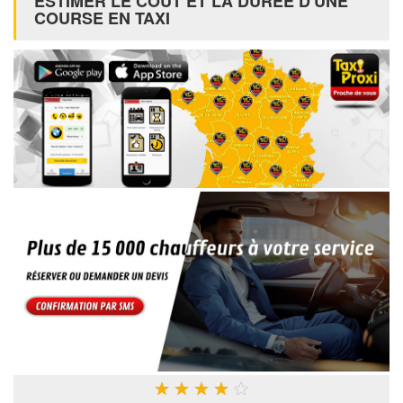
ESTIMER LE COÛT ET LA DURÉE D'UNE
COURSE EN TAXI
★
★
★
★
★