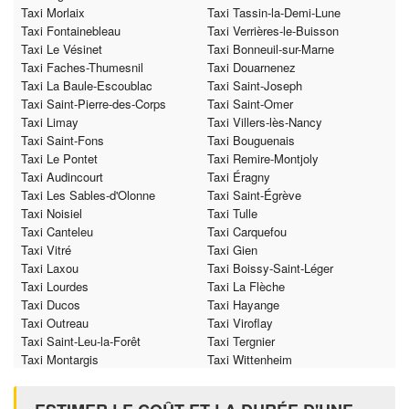
Taxi Morlaix
Taxi Tassin-la-Demi-Lune
Taxi Fontainebleau
Taxi Verrières-le-Buisson
Taxi Le Vésinet
Taxi Bonneuil-sur-Marne
Taxi Faches-Thumesnil
Taxi Douarnenez
Taxi La Baule-Escoublac
Taxi Saint-Joseph
Taxi Saint-Pierre-des-Corps
Taxi Saint-Omer
Taxi Limay
Taxi Villers-lès-Nancy
Taxi Saint-Fons
Taxi Bouguenais
Taxi Le Pontet
Taxi Remire-Montjoly
Taxi Audincourt
Taxi Éragny
Taxi Les Sables-d'Olonne
Taxi Saint-Égrève
Taxi Noisiel
Taxi Tulle
Taxi Canteleu
Taxi Carquefou
Taxi Vitré
Taxi Gien
Taxi Laxou
Taxi Boissy-Saint-Léger
Taxi Lourdes
Taxi La Flèche
Taxi Ducos
Taxi Hayange
Taxi Outreau
Taxi Viroflay
Taxi Saint-Leu-la-Forêt
Taxi Tergnier
Taxi Montargis
Taxi Wittenheim