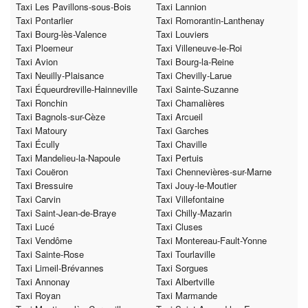
Taxi Les Pavillons-sous-Bois
Taxi Lannion
Taxi Pontarlier
Taxi Romorantin-Lanthenay
Taxi Bourg-lès-Valence
Taxi Louviers
Taxi Ploemeur
Taxi Villeneuve-le-Roi
Taxi Avion
Taxi Bourg-la-Reine
Taxi Neuilly-Plaisance
Taxi Chevilly-Larue
Taxi Équeurdreville-Hainneville
Taxi Sainte-Suzanne
Taxi Ronchin
Taxi Chamalières
Taxi Bagnols-sur-Cèze
Taxi Arcueil
Taxi Matoury
Taxi Garches
Taxi Écully
Taxi Chaville
Taxi Mandelieu-la-Napoule
Taxi Pertuis
Taxi Couëron
Taxi Chennevières-sur-Marne
Taxi Bressuire
Taxi Jouy-le-Moutier
Taxi Carvin
Taxi Villefontaine
Taxi Saint-Jean-de-Braye
Taxi Chilly-Mazarin
Taxi Lucé
Taxi Cluses
Taxi Vendôme
Taxi Montereau-Fault-Yonne
Taxi Sainte-Rose
Taxi Tourlaville
Taxi Limeil-Brévannes
Taxi Sorgues
Taxi Annonay
Taxi Albertville
Taxi Royan
Taxi Marmande