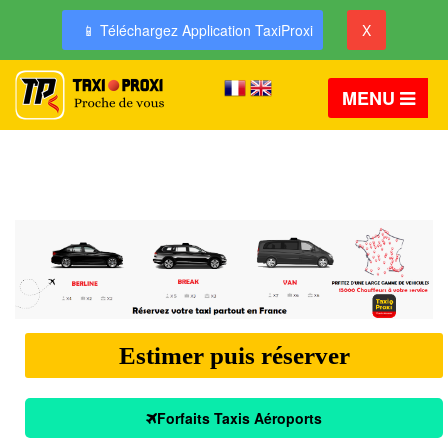
📱 Téléchargez Application TaxiProxi
X
MENU
Estimer puis réserver
Forfaits Taxis Aéroports