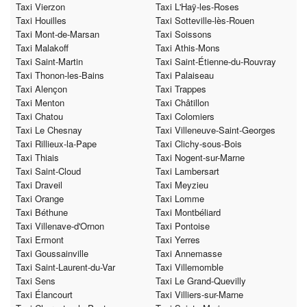
Taxi Vierzon
Taxi L'Haÿ-les-Roses
Taxi Houilles
Taxi Sotteville-lès-Rouen
Taxi Mont-de-Marsan
Taxi Soissons
Taxi Malakoff
Taxi Athis-Mons
Taxi Saint-Martin
Taxi Saint-Étienne-du-Rouvray
Taxi Thonon-les-Bains
Taxi Palaiseau
Taxi Alençon
Taxi Trappes
Taxi Menton
Taxi Châtillon
Taxi Chatou
Taxi Colomiers
Taxi Le Chesnay
Taxi Villeneuve-Saint-Georges
Taxi Rillieux-la-Pape
Taxi Clichy-sous-Bois
Taxi Thiais
Taxi Nogent-sur-Marne
Taxi Saint-Cloud
Taxi Lambersart
Taxi Draveil
Taxi Meyzieu
Taxi Orange
Taxi Lomme
Taxi Béthune
Taxi Montbéliard
Taxi Villenave-d'Ornon
Taxi Pontoise
Taxi Ermont
Taxi Yerres
Taxi Goussainville
Taxi Annemasse
Taxi Saint-Laurent-du-Var
Taxi Villemomble
Taxi Sens
Taxi Le Grand-Quevilly
Taxi Élancourt
Taxi Villiers-sur-Marne