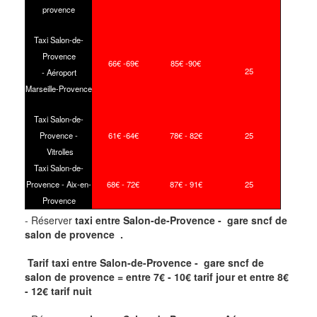
provence
Taxi Salon-de-
Provence
66
€ -69
€
85
€ -90
€
25
- Aéroport
Marseille-Provence
Taxi Salon-de-
Provence -
61
€ -64
€
78
€ - 82
€
25
Vitrolles
Taxi Salon-de-
Provence -
Aix-en-
68
€ - 72
€
87
€ - 91
€
25
Provence
- Réserver
taxi
entre Salon-de-Provence - gare sncf de
salon de provence .
Tarif taxi entre Salon-de-Provence - gare sncf de
salon de provence = entre 7€ - 10€ tarif jour et entre 8€
- 12€ tarif nuit