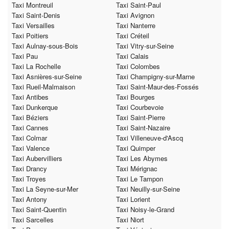
Taxi Montreuil
Taxi Saint-Paul
Taxi Saint-Denis
Taxi Avignon
Taxi Versailles
Taxi Nanterre
Taxi Poitiers
Taxi Créteil
Taxi Aulnay-sous-Bois
Taxi Vitry-sur-Seine
Taxi Pau
Taxi Calais
Taxi La Rochelle
Taxi Colombes
Taxi Asnières-sur-Seine
Taxi Champigny-sur-Marne
Taxi Rueil-Malmaison
Taxi Saint-Maur-des-Fossés
Taxi Antibes
Taxi Bourges
Taxi Dunkerque
Taxi Courbevoie
Taxi Béziers
Taxi Saint-Pierre
Taxi Cannes
Taxi Saint-Nazaire
Taxi Colmar
Taxi Villeneuve-d'Ascq
Taxi Valence
Taxi Quimper
Taxi Aubervilliers
Taxi Les Abymes
Taxi Drancy
Taxi Mérignac
Taxi Troyes
Taxi Le Tampon
Taxi La Seyne-sur-Mer
Taxi Neuilly-sur-Seine
Taxi Antony
Taxi Lorient
Taxi Saint-Quentin
Taxi Noisy-le-Grand
Taxi Sarcelles
Taxi Niort