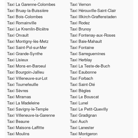
Taxi La Garenne-Colombes
Taxi Vernon
Taxi Bruay-la-Buissière
Taxi Hérouville-Saint-Clair
Taxi Bois-Colombes
Taxi Illkirch-Graffenstaden
Taxi Romainville
Taxi Rodez
Taxi Le Kremlin-Bicêtre
Taxi Brunoy
Taxi Orvault
Taxi Fontenay-aux-Roses
Taxi Montigny-lès-Metz
Taxi Baie-Mahault
Taxi Saint-Pol-sur-Mer
Taxi Fontaine
Taxi Grande-Synthe
Taxi Sarreguemines
Taxi Lisieux
Taxi Herblay
Taxi Mons-en-Baroeul
Taxi La Teste-de-Buch
Taxi Bourgoin-Jallieu
Taxi Eaubonne
Taxi Villeneuve-sur-Lot
Taxi Forbach
Taxi Tournefeuille
Taxi Saint-Dié
Taxi Sèvres
Taxi Bègles
Taxi Miramas
Taxi Le Bouscat
Taxi La Madeleine
Taxi Lunel
Taxi Savigny-le-Temple
Taxi Le Petit-Quevilly
Taxi Villeneuve-la-Garenne
Taxi Gradignan
Taxi Beaune
Taxi Auch
Taxi Maisons-Laffitte
Taxi Lanester
Taxi Moulins
Taxi Montgeron