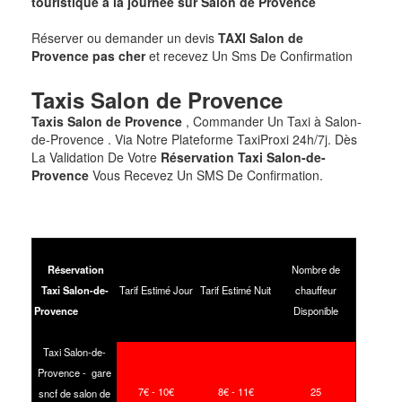
touristique à la journée sur
Salon de Provence
Réserver ou demander un devis
TAXI
Salon de
Provence
pas cher
et recevez Un Sms De Confirmation
Taxis
Salon de Provence
Taxis Salon de Provence
, Commander Un Taxi à Salon-
de-Provence . Via Notre Plateforme TaxiProxi 24h/7j. Dès
La Validation De Votre
Réservation Taxi Salon-de-
Provence
Vous Recevez Un SMS De Confirmation.
Réservation
Nombre de
Taxi Salon-de-
Tarif Estimé Jour
Tarif Estimé Nuit
chauffeur
Provence
Disponible
Taxi Salon-de-
Provence - gare
7
€ - 10
€
8
€ - 11
€
25
sncf de salon de