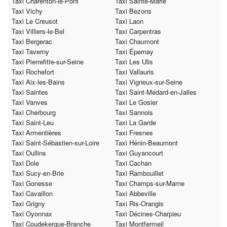
Taxi Charenton-le-Pont
Taxi Sainte-Marie
Taxi Vichy
Taxi Bezons
Taxi Le Creusot
Taxi Laon
Taxi Villiers-le-Bel
Taxi Carpentras
Taxi Bergerac
Taxi Chaumont
Taxi Taverny
Taxi Épernay
Taxi Pierrefitte-sur-Seine
Taxi Les Ulis
Taxi Rochefort
Taxi Vallauris
Taxi Aix-les-Bains
Taxi Vigneux-sur-Seine
Taxi Saintes
Taxi Saint-Médard-en-Jalles
Taxi Vanves
Taxi Le Gosier
Taxi Cherbourg
Taxi Sannois
Taxi Saint-Leu
Taxi La Garde
Taxi Armentières
Taxi Fresnes
Taxi Saint-Sébastien-sur-Loire
Taxi Hénin-Beaumont
Taxi Oullins
Taxi Guyancourt
Taxi Dole
Taxi Cachan
Taxi Sucy-en-Brie
Taxi Rambouillet
Taxi Gonesse
Taxi Champs-sur-Marne
Taxi Cavaillon
Taxi Abbeville
Taxi Grigny
Taxi Ris-Orangis
Taxi Oyonnax
Taxi Décines-Charpieu
Taxi Coudekerque-Branche
Taxi Montfermeil