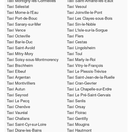
Taxi Montigny-lès-Cormeilles
Taxi Saint-Amand-les-Eaux
Taxi Sélestat
Taxi Vesoul
Taxi Morne-à-l'Eau
Taxi Joinville-le-Pont
Taxi Port-de-Bouc
Taxi Les Clayes-sous-Bois
Taxi Sanary-sur-Mer
Taxi Sin-le-Noble
Taxi Vence
Taxi L'Isle-sur-la-Sorgue
Taxi Octeville
Taxi Flers
Taxi Bar-le-Duc
Taxi Cestas
Taxi Saint-Avold
Taxi Lingolsheim
Taxi Mitry-Mory
Taxi Toul
Taxi Soisy-sous-Montmorency
Taxi Marly-le-Roi
Taxi Bischheim
Taxi Vitry-le-François
Taxi Elbeuf
Taxi Le Plessis-Trévise
Taxi Argentan
Taxi Saint-Jean-de-la-Ruelle
Taxi Montivilliers
Taxi Cran-Gevrier
Taxi Autun
Taxi La Chapelle-sur-Erdre
Taxi Seynod
Taxi Le Pré-Saint-Gervais
Taxi Le Pecq
Taxi Senlis
Taxi Chenôve
Taxi Orsay
Taxi Vauréal
Taxi Floirac
Taxi Challans
Taxi Gentilly
Taxi Saint-Cyr-sur-Loire
Taxi Mougins
Taxi Digne-les-Bains
Taxi Hautmont