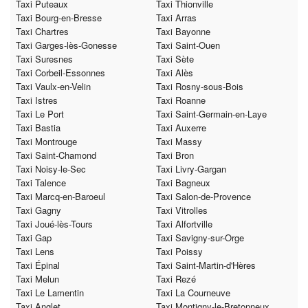
Taxi Puteaux
Taxi Thionville
Taxi Bourg-en-Bresse
Taxi Arras
Taxi Chartres
Taxi Bayonne
Taxi Garges-lès-Gonesse
Taxi Saint-Ouen
Taxi Suresnes
Taxi Sète
Taxi Corbeil-Essonnes
Taxi Alès
Taxi Vaulx-en-Velin
Taxi Rosny-sous-Bois
Taxi Istres
Taxi Roanne
Taxi Le Port
Taxi Saint-Germain-en-Laye
Taxi Bastia
Taxi Auxerre
Taxi Montrouge
Taxi Massy
Taxi Saint-Chamond
Taxi Bron
Taxi Noisy-le-Sec
Taxi Livry-Gargan
Taxi Talence
Taxi Bagneux
Taxi Marcq-en-Baroeul
Taxi Salon-de-Provence
Taxi Gagny
Taxi Vitrolles
Taxi Joué-lès-Tours
Taxi Alfortville
Taxi Gap
Taxi Savigny-sur-Orge
Taxi Lens
Taxi Poissy
Taxi Épinal
Taxi Saint-Martin-d'Hères
Taxi Melun
Taxi Rezé
Taxi Le Lamentin
Taxi La Courneuve
Taxi Anglet
Taxi Montigny-le-Bretonneux