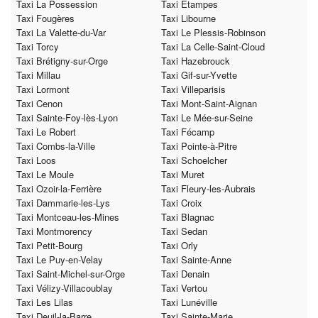
Taxi La Possession
Taxi Étampes
Taxi Fougères
Taxi Libourne
Taxi La Valette-du-Var
Taxi Le Plessis-Robinson
Taxi Torcy
Taxi La Celle-Saint-Cloud
Taxi Brétigny-sur-Orge
Taxi Hazebrouck
Taxi Millau
Taxi Gif-sur-Yvette
Taxi Lormont
Taxi Villeparisis
Taxi Cenon
Taxi Mont-Saint-Aignan
Taxi Sainte-Foy-lès-Lyon
Taxi Le Mée-sur-Seine
Taxi Le Robert
Taxi Fécamp
Taxi Combs-la-Ville
Taxi Pointe-à-Pitre
Taxi Loos
Taxi Schoelcher
Taxi Le Moule
Taxi Muret
Taxi Ozoir-la-Ferrière
Taxi Fleury-les-Aubrais
Taxi Dammarie-les-Lys
Taxi Croix
Taxi Montceau-les-Mines
Taxi Blagnac
Taxi Montmorency
Taxi Sedan
Taxi Petit-Bourg
Taxi Orly
Taxi Le Puy-en-Velay
Taxi Sainte-Anne
Taxi Saint-Michel-sur-Orge
Taxi Denain
Taxi Vélizy-Villacoublay
Taxi Vertou
Taxi Les Lilas
Taxi Lunéville
Taxi Deuil-la-Barre
Taxi Sainte-Marie