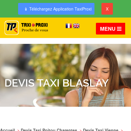
📱 Téléchargez Application TaxiProxi
X
MENU
DEVIS TAXI BLASLAY
Accueil
>
Devis Taxi Poitou Charentes
>
Devis Taxi Vienne
>