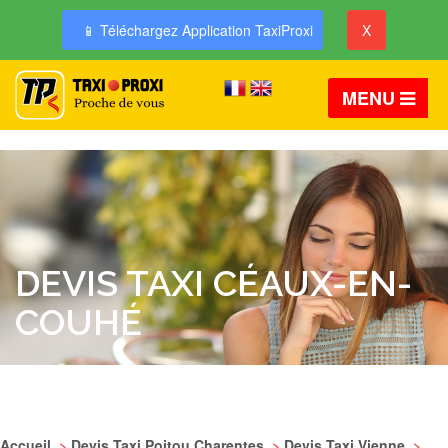
📱 Téléchargez Application TaxiProxi
X
MENU
DEVIS TAXI CÉAUX-EN-
COUHÉ
Accueil
>
Devis Taxi Poitou Charentes
>
Devis Taxi Vienne
>