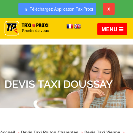
📱 Téléchargez Application TaxiProxi
X
MENU
DEVIS TAXI DOUSSAY
Accueil
>
Devis Taxi Poitou Charentes
>
Devis Taxi Vienne
>