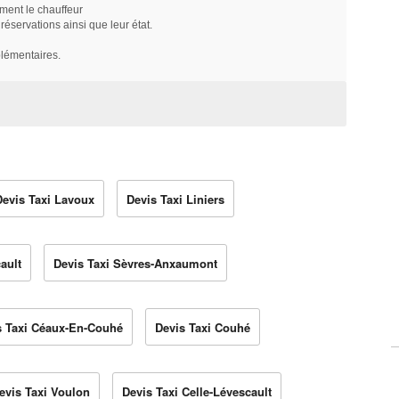
ment le chauffeur
servations ainsi que leur état.
plémentaires.
Devis Taxi Lavoux
Devis Taxi Liniers
ault
Devis Taxi Sèvres-Anxaumont
s Taxi Céaux-En-Couhé
Devis Taxi Couhé
evis Taxi Voulon
Devis Taxi Celle-Lévescault