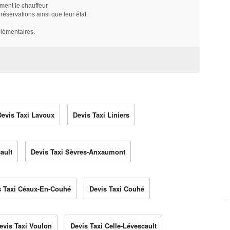
ment le chauffeur
servations ainsi que leur état.
plémentaires.
Devis Taxi Lavoux
Devis Taxi Liniers
ault
Devis Taxi Sèvres-Anxaumont
s Taxi Céaux-En-Couhé
Devis Taxi Couhé
evis Taxi Voulon
Devis Taxi Celle-Lévescault