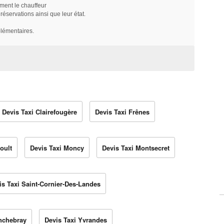
ment le chauffeur
servations ainsi que leur état.
plémentaires.
Devis Taxi Clairefougère
Devis Taxi Frênes
oult
Devis Taxi Moncy
Devis Taxi Montsecret
is Taxi Saint-Cornier-Des-Landes
inchebray
Devis Taxi Yvrandes