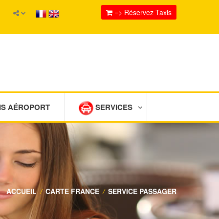
=> Réservez Taxis
IS AÉROPORT
SERVICES
ACCUEIL
/
CARTE FRANCE
/
SERVICE PASSAGER