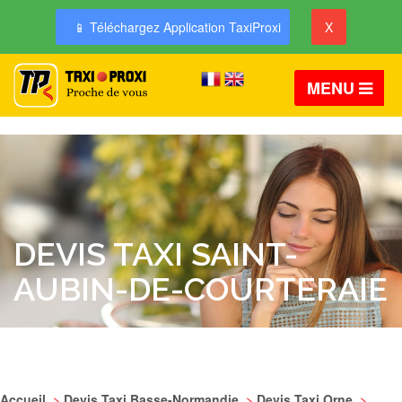
📱 Téléchargez Application TaxiProxi
X
MENU
DEVIS TAXI SAINT-
AUBIN-DE-COURTERAIE
Accueil
>
Devis Taxi Basse-Normandie
>
Devis Taxi Orne
>