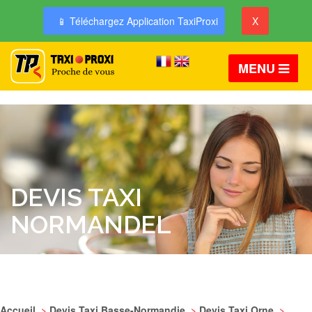
📱 Téléchargez Application TaxiProxi
X
MENU
DEVIS TAXI
NORMANDEL
Accueil
>
Devis Taxi Basse-Normandie
>
Devis Taxi Orne
>