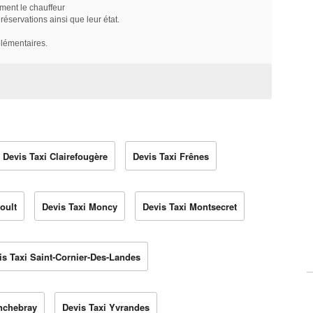
ment le chauffeur
servations ainsi que leur état.
plémentaires.
Devis Taxi Clairefougère
Devis Taxi Frênes
oult
Devis Taxi Moncy
Devis Taxi Montsecret
is Taxi Saint-Cornier-Des-Landes
inchebray
Devis Taxi Yvrandes