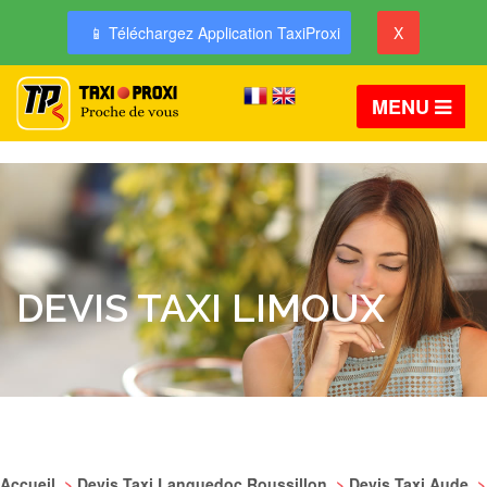
📱 Téléchargez Application TaxiProxi
X
MENU
DEVIS TAXI LIMOUX
Accueil
>
Devis Taxi Languedoc Roussillon
>
Devis Taxi Aude
>