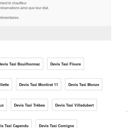
ment le chauffeur
servations ainsi que leur état.
plémentaires.
Devis Taxi Bouilhonnac
Devis Taxi Floure
llette
Devis Taxi Montirat 11
Devis Taxi Monze
oux
Devis Taxi Trèbes
Devis Taxi Villedubert
is Taxi Capendu
Devis Taxi Comigne