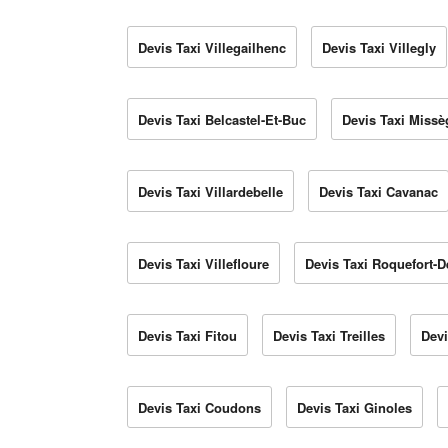
Devis Taxi Villegailhenc
Devis Taxi Villegly
Devis Taxi Belcastel-Et-Buc
Devis Taxi Missè
Devis Taxi Villardebelle
Devis Taxi Cavanac
Devis Taxi Villefloure
Devis Taxi Roquefort-D
Devis Taxi Fitou
Devis Taxi Treilles
Devi
Devis Taxi Coudons
Devis Taxi Ginoles