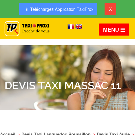
📱 Téléchargez Application TaxiProxi
X
MENU
DEVIS TAXI MASSAC 11
Accueil
>
Devis Taxi Languedoc Roussillon
>
Devis Taxi Aude
>