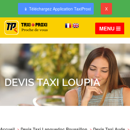
📱 Téléchargez Application TaxiProxi
X
MENU
DEVIS TAXI LOUPIA
Accueil
>
Devis Taxi Languedoc Roussillon
>
Devis Taxi Aude
>