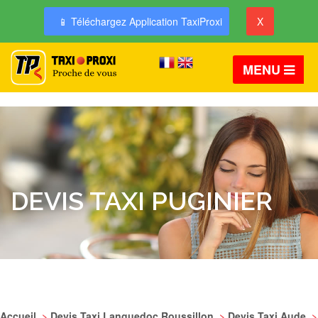
📱 Téléchargez Application TaxiProxi
X
MENU
DEVIS TAXI PUGINIER
Accueil
>
Devis Taxi Languedoc Roussillon
>
Devis Taxi Aude
>