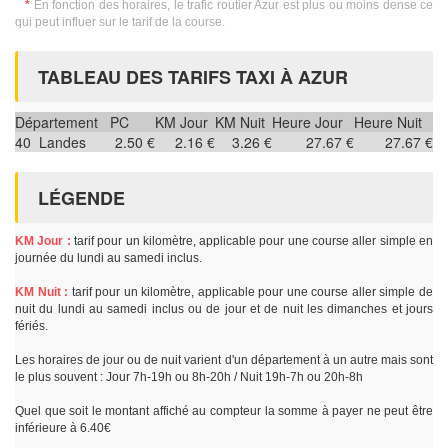
*
En fonction des horaires, le trafic routier Azur est plus ou moins dense ce
qui peut influer sur le tarif de la course.
TABLEAU DES TARIFS TAXI À AZUR
Département
PC
KM Jour
KM Nuit
Heure Jour
Heure Nuit
40
Landes
2.50 €
2.16 €
3.26 €
27.67 €
27.67 €
LÉGENDE
KM Jour :
tarif pour un kilomètre, applicable pour une course aller simple en
journée du lundi au samedi inclus.
KM Nuit :
tarif pour un kilomètre, applicable pour une course aller simple de
nuit du lundi au samedi inclus ou de jour et de nuit les dimanches et jours
fériés.
Les horaires de jour ou de nuit varient d'un département à un autre mais sont
le plus souvent : Jour 7h-19h ou 8h-20h / Nuit 19h-7h ou 20h-8h
Quel que soit le montant affiché au compteur la somme à payer ne peut être
inférieure à 6.40€