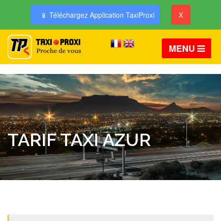
📱 Téléchargez Application TaxiProxi
X
MENU
TARIF TAXI AZUR