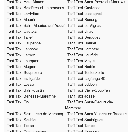
Tarif Taxi Haut-Mauco
Tarif Taxi Saint-Pierre-du-Mont 40
Tarif Taxi Bordères-et-Lamensans
Tarif Taxi Castandet
Tarif Taxi Larrivière
Tarif Taxi Lussagnet
Tarif Taxi Maurrin
Tarif Taxi Renung
Tarif Taxi Saint-Maurice-sur-Adour
Tarif Taxi Le Vignau
Tarif Taxi Castets
Tarif Taxi Linxe
Tarif Taxi Taller
Tarif Taxi Bergouey
Tarif Taxi Caupenne
Tarif Taxi Hauriet
Tarif Taxi Lahosse
Tarif Taxi Lamothe
Tarif Taxi Larbey
Tarif Taxi Laurède
Tarif Taxi Lourquen
Tarif Taxi Maylis
Tarif Taxi Mugron
Tarif Taxi Nerbis
Tarif Taxi Souprosse
Tarif Taxi Toulouzette
Tarif Taxi Estigarde
Tarif Taxi Lagrange 40
Tarif Taxi Losse
Tarif Taxi Lubbon
Tarif Taxi Saint-Justin
Tarif Taxi Vielle-Soubiran
Tarif Taxi Bénesse-Maremne
Tarif Taxi Josse
Tarif Taxi Orx
Tarif Taxi Saint-Geours-de-
Maremne
Tarif Taxi Saint-Jean-de-Marsacq
Tarif Taxi Saint-Vincent-de-Tyrosse
Tarif Taxi Saubion
Tarif Taxi Saubrigues
Tarif Taxi Tosse
Tarif Taxi Tarnos
Tarif Taxi Commensacq
Tarif Taxi Escource