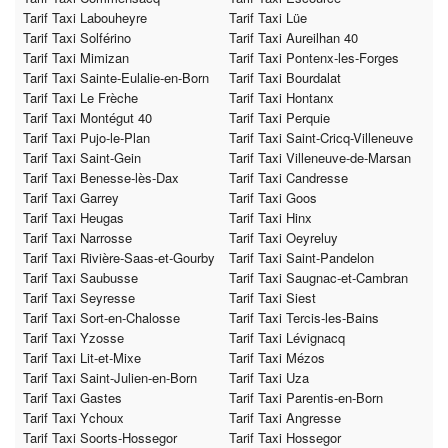
Tarif Taxi Labouheyre
Tarif Taxi Lüe
Tarif Taxi Solférino
Tarif Taxi Aureilhan 40
Tarif Taxi Mimizan
Tarif Taxi Pontenx-les-Forges
Tarif Taxi Sainte-Eulalie-en-Born
Tarif Taxi Bourdalat
Tarif Taxi Le Frèche
Tarif Taxi Hontanx
Tarif Taxi Montégut 40
Tarif Taxi Perquie
Tarif Taxi Pujo-le-Plan
Tarif Taxi Saint-Cricq-Villeneuve
Tarif Taxi Saint-Gein
Tarif Taxi Villeneuve-de-Marsan
Tarif Taxi Benesse-lès-Dax
Tarif Taxi Candresse
Tarif Taxi Garrey
Tarif Taxi Goos
Tarif Taxi Heugas
Tarif Taxi Hinx
Tarif Taxi Narrosse
Tarif Taxi Oeyreluy
Tarif Taxi Rivière-Saas-et-Gourby
Tarif Taxi Saint-Pandelon
Tarif Taxi Saubusse
Tarif Taxi Saugnac-et-Cambran
Tarif Taxi Seyresse
Tarif Taxi Siest
Tarif Taxi Sort-en-Chalosse
Tarif Taxi Tercis-les-Bains
Tarif Taxi Yzosse
Tarif Taxi Lévignacq
Tarif Taxi Lit-et-Mixe
Tarif Taxi Mézos
Tarif Taxi Saint-Julien-en-Born
Tarif Taxi Uza
Tarif Taxi Gastes
Tarif Taxi Parentis-en-Born
Tarif Taxi Ychoux
Tarif Taxi Angresse
Tarif Taxi Soorts-Hossegor
Tarif Taxi Hossegor