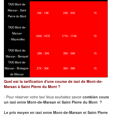
TAXI Mont-de-
Marsan - Saint
16€ - 19€
23€ - 30€
15
Pierre du Mont
TAXI Mont-de-
Marsan
164€ -167€
171€ - 174€
15
- Mazerolles
TAXI Mont-de-
28€ - 30€
35€ - 39€
15
Marsan - Benquet
TAXI Mont-de-
Marsan - Bretagne-
27€ - 30€
35€ - 38€
15
de-Marsan
Quel est la tarification d'une course de taxi de Mont-de-
Marsan à Saint Pierre du Mont ?
- Pour réserver votre taxi Vous souhaitez savoir
combien coute
un taxi
entre Mont-de-Marsan et Saint Pierre du Mont ?
Le prix moyen en taxi entre Mont-de-Marsan et Saint Pierre