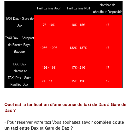
Nombre de
Tarif Estimé Jour
Tarif Estimé Nuit
chauffeur Disponible
TAXI Dax - Gare de
7€ - 10€
10€ - 15€
17
Dax
TAXI Dax - Aéroport
de Biarritz Pays
125€ - 129€
132€ - 137€
17
Basque
TAXI Dax
12€ - 16€
17€ - 21€
17
- Narrosse
TAXI Dax - Saint
8€ - 11€
15€ - 19€
17
Paul lès Dax
Quel est la tarification d'une course de taxi de Dax à Gare de
Dax ?
- Pour réserver votre taxi Vous souhaitez savoir
combien coute
un taxi
entre Dax et Gare de Dax ?