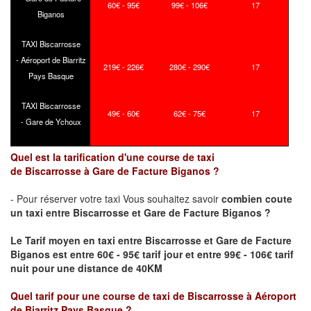
60€ - 95€
99€ - 106€
17
Biganos
TAXI Biscarrosse
- Aéroport de Biarritz
219€ - 226€
280€ - 290€
17
Pays Basque
TAXI Biscarrosse
49€ - 60€
62€ - 75€
17
- Gare de Ychoux
Quel est la tarification d'une course de taxi
de
Biscarrosse
à
Gare de Facture Biganos
?
- Pour réserver votre taxi Vous souhaitez savoir
combien coute
un taxi
entre
Biscarrosse
et
Gare de Facture Biganos
?
Le Tarif moyen en taxi entre
Biscarrosse
et
Gare de Facture
Biganos
est entre 60€ - 95€ tarif jour et entre 99€ - 106€ tarif
nuit pour une distance de 40KM
Quel tarif pour une course de taxi de
Biscarrosse
à
Aéroport
de Biarritz Pays Basque
?