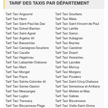
TARIF DES TAXIS PAR DÉPARTEMENT
Tarif Taxi Angoumé
Tarif Taxi Gourbera
Tarif Taxi Herm
Tarif Taxi Mées
Tarif Taxi Saint-Paul-lès-Dax
Tarif Taxi Saint-Vincent-de-Paul
Tarif Taxi Duhort-Bachen
Tarif Taxi Latrille
Tarif Taxi Saint-Agnet
Tarif Taxi Sarron
Tarif Taxi Argelos 40
Tarif Taxi Aubagnan
Tarif Taxi Bassercles
Tarif Taxi Beyries
Tarif Taxi Castaignos-Souslens
Tarif Taxi Castelner
Tarif Taxi Cazalis
Tarif Taxi Doazit
Tarif Taxi Hagetmau
Tarif Taxi Horsarrieu
Tarif Taxi Labastide-Chalosse
Tarif Taxi Lacrabe
Tarif Taxi Mant
Tarif Taxi Momuy
Tarif Taxi Monget
Tarif Taxi Morganx
Tarif Taxi Peyre
Tarif Taxi Poudenx
Tarif Taxi Sainte-Colombe 40
Tarif Taxi Saint-Cricq-Chalosse
Tarif Taxi Serres-Gaston
Tarif Taxi Serreslous-et-Arribans
Tarif Taxi Messanges
Tarif Taxi Moliets-et-Maa
Tarif Taxi Luglon
Tarif Taxi Sabres
Tarif Taxi Trensacq
Tarif Taxi Biscarrosse
Tarif Taxi Biscarrosse-Plage
Tarif Taxi Vielle-Saint-Girons