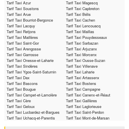
Tarif Taxi Azur
Tarif Taxi Magescq
Tarif Taxi Soustons
Tarif Taxi Capbreton
Tarif Taxi Arue
Tarif Taxi Bélis
Tarif Taxi Bourriot-Bergonce
Tarif Taxi Cachen
Tarif Taxi Lacquy
Tarif Taxi Lencouacq
Tarif Taxi Retjons
Tarif Taxi Maillas
Tarif Taxi Maillères
Tarif Taxi Pouydesseaux
Tarif Taxi Saint-Gor
Tarif Taxi Sarbazan
Tarif Taxi Arengosse
Tarif Taxi Arjuzanx
Tarif Taxi Garrosse
Tarif Taxi Morcenx
Tarif Taxi Onesse-et-Laharie
Tarif Taxi Ousse-Suzan
Tarif Taxi Sindères
Tarif Taxi Villenave
Tarif Taxi Ygos-Saint-Saturnin
Tarif Taxi Laharie
Tarif Taxi Dax
Tarif Taxi Artassenx
Tarif Taxi Bascons
Tarif Taxi Bostens
Tarif Taxi Bougue
Tarif Taxi Campagne
Tarif Taxi Campet-et-Lamolère
Tarif Taxi Canenx-et-Réaut
Tarif Taxi Cère
Tarif Taxi Gaillères
Tarif Taxi Geloux
Tarif Taxi Laglorieuse
Tarif Taxi Lucbardez-et-Bargues
Tarif Taxi Saint-Perdon
Tarif Taxi Uchacq-et-Parentis
Tarif Taxi Mont-de-Marsan