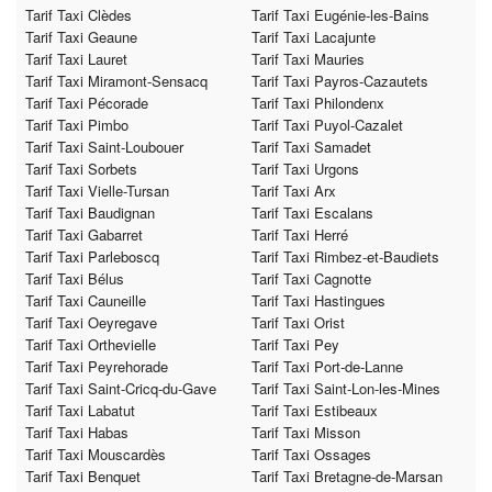
Tarif Taxi Clèdes
Tarif Taxi Eugénie-les-Bains
Tarif Taxi Geaune
Tarif Taxi Lacajunte
Tarif Taxi Lauret
Tarif Taxi Mauries
Tarif Taxi Miramont-Sensacq
Tarif Taxi Payros-Cazautets
Tarif Taxi Pécorade
Tarif Taxi Philondenx
Tarif Taxi Pimbo
Tarif Taxi Puyol-Cazalet
Tarif Taxi Saint-Loubouer
Tarif Taxi Samadet
Tarif Taxi Sorbets
Tarif Taxi Urgons
Tarif Taxi Vielle-Tursan
Tarif Taxi Arx
Tarif Taxi Baudignan
Tarif Taxi Escalans
Tarif Taxi Gabarret
Tarif Taxi Herré
Tarif Taxi Parleboscq
Tarif Taxi Rimbez-et-Baudiets
Tarif Taxi Bélus
Tarif Taxi Cagnotte
Tarif Taxi Cauneille
Tarif Taxi Hastingues
Tarif Taxi Oeyregave
Tarif Taxi Orist
Tarif Taxi Orthevielle
Tarif Taxi Pey
Tarif Taxi Peyrehorade
Tarif Taxi Port-de-Lanne
Tarif Taxi Saint-Cricq-du-Gave
Tarif Taxi Saint-Lon-les-Mines
Tarif Taxi Labatut
Tarif Taxi Estibeaux
Tarif Taxi Habas
Tarif Taxi Misson
Tarif Taxi Mouscardès
Tarif Taxi Ossages
Tarif Taxi Benquet
Tarif Taxi Bretagne-de-Marsan