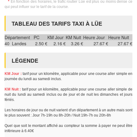
*
En fonction des horaires, le trafic routier Lüe est plus ou moins dense ce
qui peut influer sur le tarif de la course.
TABLEAU DES TARIFS TAXI À LÜE
Département
PC
KM Jour
KM Nuit
Heure Jour
Heure Nuit
40
Landes
2.50 €
2.16 €
3.26 €
27.67 €
27.67 €
LÉGENDE
KM Jour :
tarif pour un kilomètre, applicable pour une course aller simple en
journée du lundi au samedi inclus.
KM Nuit :
tarif pour un kilomètre, applicable pour une course aller simple de
nuit du lundi au samedi inclus ou de jour et de nuit les dimanches et jours
fériés.
Les horaires de jour ou de nuit varient d'un département à un autre mais sont
le plus souvent : Jour 7h-19h ou 8h-20h / Nuit 19h-7h ou 20h-8h
Quel que soit le montant affiché au compteur la somme à payer ne peut être
inférieure à 6.40€