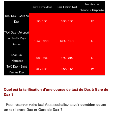
Nombre de
Tarif Estimé Jour
Tarif Estimé Nuit
chauffeur Disponible
TAXI Dax - Gare de
7€ - 10€
10€ - 15€
17
Dax
TAXI Dax - Aéroport
de Biarritz Pays
125€ - 129€
132€ - 137€
17
Basque
TAXI Dax
12€ - 16€
17€ - 21€
17
- Narrosse
TAXI Dax - Saint
8€ - 11€
15€ - 19€
17
Paul lès Dax
Quel est la tarification d'une course de taxi de Dax à Gare de
Dax ?
- Pour réserver votre taxi Vous souhaitez savoir
combien coute
un taxi
entre Dax et Gare de Dax ?