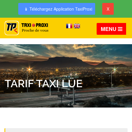
📱 Téléchargez Application TaxiProxi
X
MENU
TARIF TAXI LÜE