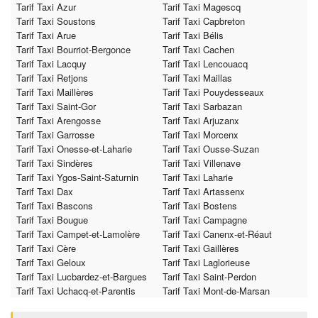
Tarif Taxi Azur
Tarif Taxi Magescq
Tarif Taxi Soustons
Tarif Taxi Capbreton
Tarif Taxi Arue
Tarif Taxi Bélis
Tarif Taxi Bourriot-Bergonce
Tarif Taxi Cachen
Tarif Taxi Lacquy
Tarif Taxi Lencouacq
Tarif Taxi Retjons
Tarif Taxi Maillas
Tarif Taxi Maillères
Tarif Taxi Pouydesseaux
Tarif Taxi Saint-Gor
Tarif Taxi Sarbazan
Tarif Taxi Arengosse
Tarif Taxi Arjuzanx
Tarif Taxi Garrosse
Tarif Taxi Morcenx
Tarif Taxi Onesse-et-Laharie
Tarif Taxi Ousse-Suzan
Tarif Taxi Sindères
Tarif Taxi Villenave
Tarif Taxi Ygos-Saint-Saturnin
Tarif Taxi Laharie
Tarif Taxi Dax
Tarif Taxi Artassenx
Tarif Taxi Bascons
Tarif Taxi Bostens
Tarif Taxi Bougue
Tarif Taxi Campagne
Tarif Taxi Campet-et-Lamolère
Tarif Taxi Canenx-et-Réaut
Tarif Taxi Cère
Tarif Taxi Gaillères
Tarif Taxi Geloux
Tarif Taxi Laglorieuse
Tarif Taxi Lucbardez-et-Bargues
Tarif Taxi Saint-Perdon
Tarif Taxi Uchacq-et-Parentis
Tarif Taxi Mont-de-Marsan