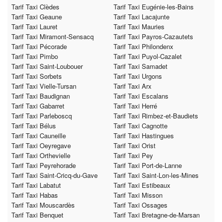
Tarif Taxi Clèdes
Tarif Taxi Eugénie-les-Bains
Tarif Taxi Geaune
Tarif Taxi Lacajunte
Tarif Taxi Lauret
Tarif Taxi Mauries
Tarif Taxi Miramont-Sensacq
Tarif Taxi Payros-Cazautets
Tarif Taxi Pécorade
Tarif Taxi Philondenx
Tarif Taxi Pimbo
Tarif Taxi Puyol-Cazalet
Tarif Taxi Saint-Loubouer
Tarif Taxi Samadet
Tarif Taxi Sorbets
Tarif Taxi Urgons
Tarif Taxi Vielle-Tursan
Tarif Taxi Arx
Tarif Taxi Baudignan
Tarif Taxi Escalans
Tarif Taxi Gabarret
Tarif Taxi Herré
Tarif Taxi Parleboscq
Tarif Taxi Rimbez-et-Baudiets
Tarif Taxi Bélus
Tarif Taxi Cagnotte
Tarif Taxi Cauneille
Tarif Taxi Hastingues
Tarif Taxi Oeyregave
Tarif Taxi Orist
Tarif Taxi Orthevielle
Tarif Taxi Pey
Tarif Taxi Peyrehorade
Tarif Taxi Port-de-Lanne
Tarif Taxi Saint-Cricq-du-Gave
Tarif Taxi Saint-Lon-les-Mines
Tarif Taxi Labatut
Tarif Taxi Estibeaux
Tarif Taxi Habas
Tarif Taxi Misson
Tarif Taxi Mouscardès
Tarif Taxi Ossages
Tarif Taxi Benquet
Tarif Taxi Bretagne-de-Marsan