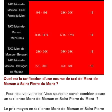
TAXI Mont-de-
Marsan - Saint
16€ - 19€
23€ - 30€
15
Pierre du Mont
TAXI Mont-de-
Marsan
164€ -167€
171€ - 174€
15
- Mazerolles
TAXI Mont-de-
28€ - 30€
35€ - 39€
15
Marsan - Benquet
TAXI Mont-de-
Marsan - Bretagne-
27€ - 30€
35€ - 38€
15
de-Marsan
Quel est la tarification d'une course de taxi de Mont-de-
Marsan à Saint Pierre du Mont ?
- Pour réserver votre taxi Vous souhaitez savoir
combien coute
un taxi
entre Mont-de-Marsan et Saint Pierre du Mont ?
Le prix moyen en taxi entre Mont-de-Marsan et Saint Pierre