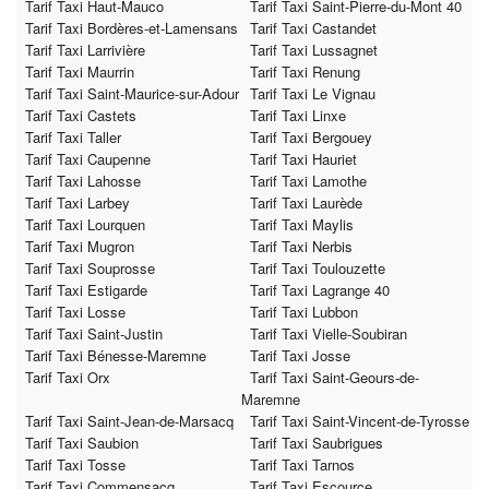
Tarif Taxi Haut-Mauco
Tarif Taxi Saint-Pierre-du-Mont 40
Tarif Taxi Bordères-et-Lamensans
Tarif Taxi Castandet
Tarif Taxi Larrivière
Tarif Taxi Lussagnet
Tarif Taxi Maurrin
Tarif Taxi Renung
Tarif Taxi Saint-Maurice-sur-Adour
Tarif Taxi Le Vignau
Tarif Taxi Castets
Tarif Taxi Linxe
Tarif Taxi Taller
Tarif Taxi Bergouey
Tarif Taxi Caupenne
Tarif Taxi Hauriet
Tarif Taxi Lahosse
Tarif Taxi Lamothe
Tarif Taxi Larbey
Tarif Taxi Laurède
Tarif Taxi Lourquen
Tarif Taxi Maylis
Tarif Taxi Mugron
Tarif Taxi Nerbis
Tarif Taxi Souprosse
Tarif Taxi Toulouzette
Tarif Taxi Estigarde
Tarif Taxi Lagrange 40
Tarif Taxi Losse
Tarif Taxi Lubbon
Tarif Taxi Saint-Justin
Tarif Taxi Vielle-Soubiran
Tarif Taxi Bénesse-Maremne
Tarif Taxi Josse
Tarif Taxi Orx
Tarif Taxi Saint-Geours-de-
Maremne
Tarif Taxi Saint-Jean-de-Marsacq
Tarif Taxi Saint-Vincent-de-Tyrosse
Tarif Taxi Saubion
Tarif Taxi Saubrigues
Tarif Taxi Tosse
Tarif Taxi Tarnos
Tarif Taxi Commensacq
Tarif Taxi Escource