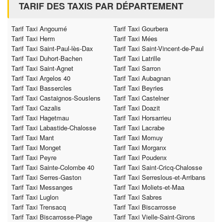
TARIF DES TAXIS PAR DÉPARTEMENT
Tarif Taxi Angoumé
Tarif Taxi Gourbera
Tarif Taxi Herm
Tarif Taxi Mées
Tarif Taxi Saint-Paul-lès-Dax
Tarif Taxi Saint-Vincent-de-Paul
Tarif Taxi Duhort-Bachen
Tarif Taxi Latrille
Tarif Taxi Saint-Agnet
Tarif Taxi Sarron
Tarif Taxi Argelos 40
Tarif Taxi Aubagnan
Tarif Taxi Bassercles
Tarif Taxi Beyries
Tarif Taxi Castaignos-Souslens
Tarif Taxi Castelner
Tarif Taxi Cazalis
Tarif Taxi Doazit
Tarif Taxi Hagetmau
Tarif Taxi Horsarrieu
Tarif Taxi Labastide-Chalosse
Tarif Taxi Lacrabe
Tarif Taxi Mant
Tarif Taxi Momuy
Tarif Taxi Monget
Tarif Taxi Morganx
Tarif Taxi Peyre
Tarif Taxi Poudenx
Tarif Taxi Sainte-Colombe 40
Tarif Taxi Saint-Cricq-Chalosse
Tarif Taxi Serres-Gaston
Tarif Taxi Serreslous-et-Arribans
Tarif Taxi Messanges
Tarif Taxi Moliets-et-Maa
Tarif Taxi Luglon
Tarif Taxi Sabres
Tarif Taxi Trensacq
Tarif Taxi Biscarrosse
Tarif Taxi Biscarrosse-Plage
Tarif Taxi Vielle-Saint-Girons