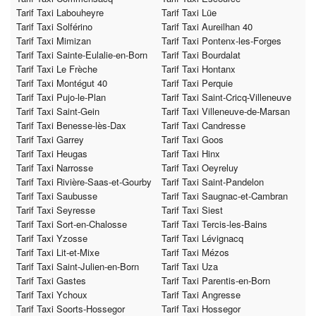
Tarif Taxi Labouheyre
Tarif Taxi Lüe
Tarif Taxi Solférino
Tarif Taxi Aureilhan 40
Tarif Taxi Mimizan
Tarif Taxi Pontenx-les-Forges
Tarif Taxi Sainte-Eulalie-en-Born
Tarif Taxi Bourdalat
Tarif Taxi Le Frèche
Tarif Taxi Hontanx
Tarif Taxi Montégut 40
Tarif Taxi Perquie
Tarif Taxi Pujo-le-Plan
Tarif Taxi Saint-Cricq-Villeneuve
Tarif Taxi Saint-Gein
Tarif Taxi Villeneuve-de-Marsan
Tarif Taxi Benesse-lès-Dax
Tarif Taxi Candresse
Tarif Taxi Garrey
Tarif Taxi Goos
Tarif Taxi Heugas
Tarif Taxi Hinx
Tarif Taxi Narrosse
Tarif Taxi Oeyreluy
Tarif Taxi Rivière-Saas-et-Gourby
Tarif Taxi Saint-Pandelon
Tarif Taxi Saubusse
Tarif Taxi Saugnac-et-Cambran
Tarif Taxi Seyresse
Tarif Taxi Siest
Tarif Taxi Sort-en-Chalosse
Tarif Taxi Tercis-les-Bains
Tarif Taxi Yzosse
Tarif Taxi Lévignacq
Tarif Taxi Lit-et-Mixe
Tarif Taxi Mézos
Tarif Taxi Saint-Julien-en-Born
Tarif Taxi Uza
Tarif Taxi Gastes
Tarif Taxi Parentis-en-Born
Tarif Taxi Ychoux
Tarif Taxi Angresse
Tarif Taxi Soorts-Hossegor
Tarif Taxi Hossegor