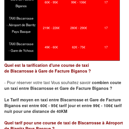
60€ - 95€
99€ - 106€
17
Biganos
TAXI Biscarrosse
- Aéroport de Biarritz
219€ - 226€
280€ - 290€
17
Pays Basque
TAXI Biscarrosse
49€ - 60€
62€ - 75€
17
- Gare de Ychoux
Quel est la tarification d'une course de taxi
de
Biscarrosse
à
Gare de Facture Biganos
?
- Pour réserver votre taxi Vous souhaitez savoir
combien coute
un taxi
entre
Biscarrosse
et
Gare de Facture Biganos
?
Le Tarif moyen en taxi entre
Biscarrosse
et
Gare de Facture
Biganos
est entre 60€ - 95€ tarif jour et entre 99€ - 106€ tarif
nuit pour une distance de 40KM
Quel tarif pour une course de taxi de
Biscarrosse
à
Aéroport
de Biarritz Pays Basque
?