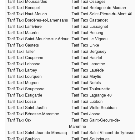
Tarif Taxi Mouscardès
Tarif Taxi Ossages
Tarif Taxi Benquet
Tarif Taxi Bretagne-de-Marsan
Tarif Taxi Haut-Mauco
Tarif Taxi Saint-Pierre-du-Mont 40
Tarif Taxi Bordères-et-Lamensans
Tarif Taxi Castandet
Tarif Taxi Larrivière
Tarif Taxi Lussagnet
Tarif Taxi Maurrin
Tarif Taxi Renung
Tarif Taxi Saint-Maurice-sur-Adour
Tarif Taxi Le Vignau
Tarif Taxi Castets
Tarif Taxi Linxe
Tarif Taxi Taller
Tarif Taxi Bergouey
Tarif Taxi Caupenne
Tarif Taxi Hauriet
Tarif Taxi Lahosse
Tarif Taxi Lamothe
Tarif Taxi Larbey
Tarif Taxi Laurède
Tarif Taxi Lourquen
Tarif Taxi Maylis
Tarif Taxi Mugron
Tarif Taxi Nerbis
Tarif Taxi Souprosse
Tarif Taxi Toulouzette
Tarif Taxi Estigarde
Tarif Taxi Lagrange 40
Tarif Taxi Losse
Tarif Taxi Lubbon
Tarif Taxi Saint-Justin
Tarif Taxi Vielle-Soubiran
Tarif Taxi Bénesse-Maremne
Tarif Taxi Josse
Tarif Taxi Orx
Tarif Taxi Saint-Geours-de-
Maremne
Tarif Taxi Saint-Jean-de-Marsacq
Tarif Taxi Saint-Vincent-de-Tyrosse
Tarif Taxi Saubion
Tarif Taxi Saubrigues