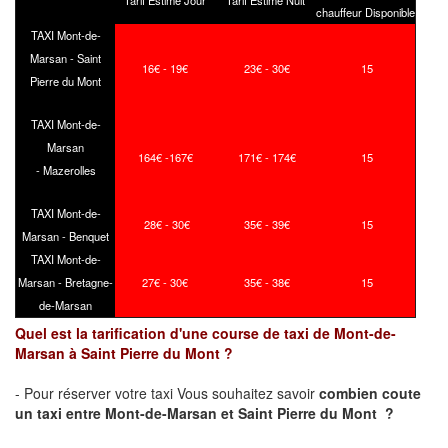
Tarif Estimé Jour
Tarif Estimé Nuit
chauffeur Disponible
TAXI Mont-de-
Marsan - Saint
16€ - 19€
23€ - 30€
15
Pierre du Mont
TAXI Mont-de-
Marsan
164€ -167€
171€ - 174€
15
- Mazerolles
TAXI Mont-de-
28€ - 30€
35€ - 39€
15
Marsan - Benquet
TAXI Mont-de-
Marsan - Bretagne-
27€ - 30€
35€ - 38€
15
de-Marsan
Quel est la tarification d'une course de taxi de Mont-de-
Marsan à Saint Pierre du Mont ?
- Pour réserver votre taxi Vous souhaitez savoir
combien coute
un taxi
entre Mont-de-Marsan et Saint Pierre du Mont ?