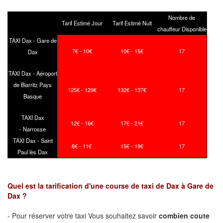
Nombre de
Tarif Estimé Jour
Tarif Estimé Nuit
chauffeur Disponible
TAXI Dax - Gare de
7€ - 10€
10€ - 15€
17
Dax
TAXI Dax - Aéroport
de Biarritz Pays
125€ - 129€
132€ - 137€
17
Basque
TAXI Dax
12€ - 16€
17€ - 21€
17
- Narrosse
TAXI Dax - Saint
8€ - 11€
15€ - 19€
17
Paul lès Dax
Quel est la tarification d'une course de taxi de Dax à Gare de
Dax ?
- Pour réserver votre taxi Vous souhaitez savoir
combien coute