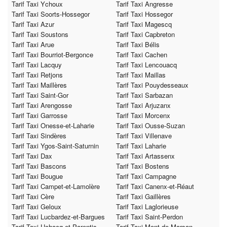
Tarif Taxi Ychoux
Tarif Taxi Angresse
Tarif Taxi Soorts-Hossegor
Tarif Taxi Hossegor
Tarif Taxi Azur
Tarif Taxi Magescq
Tarif Taxi Soustons
Tarif Taxi Capbreton
Tarif Taxi Arue
Tarif Taxi Bélis
Tarif Taxi Bourriot-Bergonce
Tarif Taxi Cachen
Tarif Taxi Lacquy
Tarif Taxi Lencouacq
Tarif Taxi Retjons
Tarif Taxi Maillas
Tarif Taxi Maillères
Tarif Taxi Pouydesseaux
Tarif Taxi Saint-Gor
Tarif Taxi Sarbazan
Tarif Taxi Arengosse
Tarif Taxi Arjuzanx
Tarif Taxi Garrosse
Tarif Taxi Morcenx
Tarif Taxi Onesse-et-Laharie
Tarif Taxi Ousse-Suzan
Tarif Taxi Sindères
Tarif Taxi Villenave
Tarif Taxi Ygos-Saint-Saturnin
Tarif Taxi Laharie
Tarif Taxi Dax
Tarif Taxi Artassenx
Tarif Taxi Bascons
Tarif Taxi Bostens
Tarif Taxi Bougue
Tarif Taxi Campagne
Tarif Taxi Campet-et-Lamolère
Tarif Taxi Canenx-et-Réaut
Tarif Taxi Cère
Tarif Taxi Gaillères
Tarif Taxi Geloux
Tarif Taxi Laglorieuse
Tarif Taxi Lucbardez-et-Bargues
Tarif Taxi Saint-Perdon
Tarif Taxi Uchacq-et-Parentis
Tarif Taxi Mont-de-Marsan