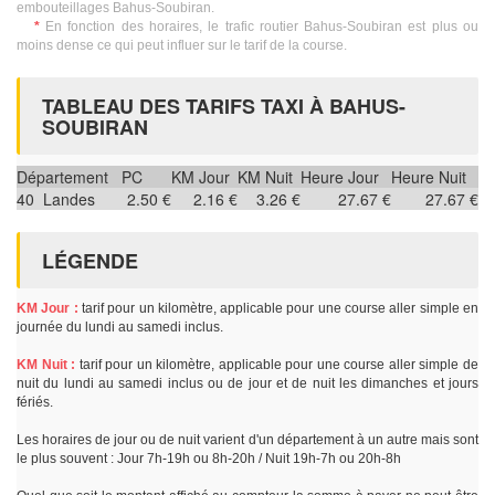
embouteillages Bahus-Soubiran.
*
En fonction des horaires, le trafic routier Bahus-Soubiran est plus ou
moins dense ce qui peut influer sur le tarif de la course.
TABLEAU DES TARIFS TAXI À BAHUS-
SOUBIRAN
Département
PC
KM Jour
KM Nuit
Heure Jour
Heure Nuit
40
Landes
2.50 €
2.16 €
3.26 €
27.67 €
27.67 €
LÉGENDE
KM Jour :
tarif pour un kilomètre, applicable pour une course aller simple en
journée du lundi au samedi inclus.
KM Nuit :
tarif pour un kilomètre, applicable pour une course aller simple de
nuit du lundi au samedi inclus ou de jour et de nuit les dimanches et jours
fériés.
Les horaires de jour ou de nuit varient d'un département à un autre mais sont
le plus souvent : Jour 7h-19h ou 8h-20h / Nuit 19h-7h ou 20h-8h