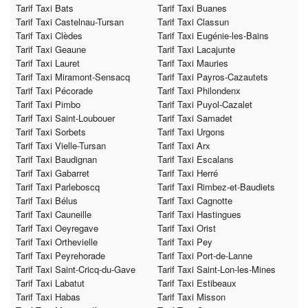
Tarif Taxi Bats
Tarif Taxi Buanes
Tarif Taxi Castelnau-Tursan
Tarif Taxi Classun
Tarif Taxi Clèdes
Tarif Taxi Eugénie-les-Bains
Tarif Taxi Geaune
Tarif Taxi Lacajunte
Tarif Taxi Lauret
Tarif Taxi Mauries
Tarif Taxi Miramont-Sensacq
Tarif Taxi Payros-Cazautets
Tarif Taxi Pécorade
Tarif Taxi Philondenx
Tarif Taxi Pimbo
Tarif Taxi Puyol-Cazalet
Tarif Taxi Saint-Loubouer
Tarif Taxi Samadet
Tarif Taxi Sorbets
Tarif Taxi Urgons
Tarif Taxi Vielle-Tursan
Tarif Taxi Arx
Tarif Taxi Baudignan
Tarif Taxi Escalans
Tarif Taxi Gabarret
Tarif Taxi Herré
Tarif Taxi Parleboscq
Tarif Taxi Rimbez-et-Baudiets
Tarif Taxi Bélus
Tarif Taxi Cagnotte
Tarif Taxi Cauneille
Tarif Taxi Hastingues
Tarif Taxi Oeyregave
Tarif Taxi Orist
Tarif Taxi Orthevielle
Tarif Taxi Pey
Tarif Taxi Peyrehorade
Tarif Taxi Port-de-Lanne
Tarif Taxi Saint-Cricq-du-Gave
Tarif Taxi Saint-Lon-les-Mines
Tarif Taxi Labatut
Tarif Taxi Estibeaux
Tarif Taxi Habas
Tarif Taxi Misson