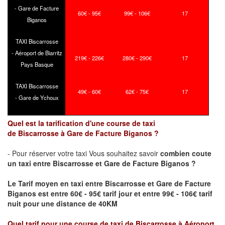
- Gare de Facture
60€ - 95€
99€ - 106€
17
Biganos
TAXI Biscarrosse
- Aéroport de Biarritz
219€ - 226€
280€ - 290€
17
Pays Basque
TAXI Biscarrosse
49€ - 60€
62€ - 75€
17
- Gare de Ychoux
Quel est la tarification d'une course de taxi
de
Biscarrosse
à
Gare de Facture Biganos
?
- Pour réserver votre taxi Vous souhaitez savoir
combien coute
un taxi
entre
Biscarrosse
et
Gare de Facture Biganos
?
Le Tarif moyen en taxi entre
Biscarrosse
et
Gare de Facture
Biganos
est entre 60€ - 95€ tarif jour et entre 99€ - 106€ tarif
nuit pour une distance de 40KM
Quel tarif pour une course de taxi de
Biscarrosse
à
Aéroport