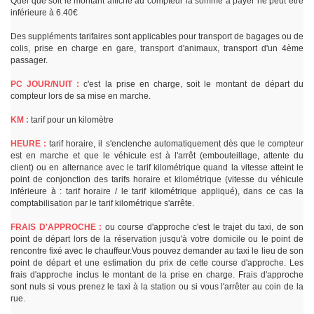
Quel que soit le montant affiché au compteur la somme à payer ne peut être
inférieure à 6.40€
Des suppléments tarifaires sont applicables pour transport de bagages ou de
colis, prise en charge en gare, transport d'animaux, transport d'un 4ème
passager.
PC JOUR/NUIT :
c'est la prise en charge, soit le montant de départ du
compteur lors de sa mise en marche.
KM :
tarif pour un kilomètre
HEURE :
tarif horaire, il s'enclenche automatiquement dès que le compteur
est en marche et que le véhicule est à l'arrêt (embouteillage, attente du
client) ou en alternance avec le tarif kilométrique quand la vitesse atteint le
point de conjonction des tarifs horaire et kilométrique (vitesse du véhicule
inférieure à : tarif horaire / le tarif kilométrique appliqué), dans ce cas la
comptabilisation par le tarif kilométrique s'arrête.
FRAIS D'APPROCHE :
ou course d'approche c'est le trajet du taxi, de son
point de départ lors de la réservation jusqu'à votre domicile ou le point de
rencontre fixé avec le chauffeur.Vous pouvez demander au taxi le lieu de son
point de départ et une estimation du prix de cette course d'approche. Les
frais d'approche inclus le montant de la prise en charge. Frais d'approche
sont nuls si vous prenez le taxi à la station ou si vous l'arrêter au coin de la
rue.