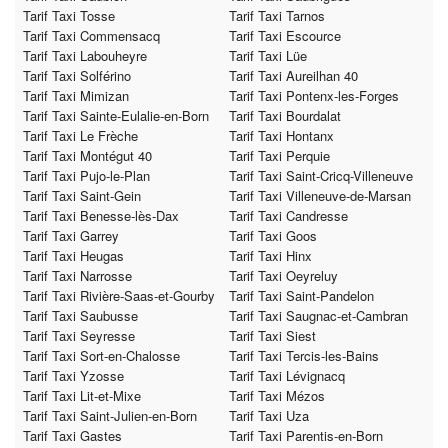
Tarif Taxi Tosse
Tarif Taxi Tarnos
Tarif Taxi Commensacq
Tarif Taxi Escource
Tarif Taxi Labouheyre
Tarif Taxi Lüe
Tarif Taxi Solférino
Tarif Taxi Aureilhan 40
Tarif Taxi Mimizan
Tarif Taxi Pontenx-les-Forges
Tarif Taxi Sainte-Eulalie-en-Born
Tarif Taxi Bourdalat
Tarif Taxi Le Frèche
Tarif Taxi Hontanx
Tarif Taxi Montégut 40
Tarif Taxi Perquie
Tarif Taxi Pujo-le-Plan
Tarif Taxi Saint-Cricq-Villeneuve
Tarif Taxi Saint-Gein
Tarif Taxi Villeneuve-de-Marsan
Tarif Taxi Benesse-lès-Dax
Tarif Taxi Candresse
Tarif Taxi Garrey
Tarif Taxi Goos
Tarif Taxi Heugas
Tarif Taxi Hinx
Tarif Taxi Narrosse
Tarif Taxi Oeyreluy
Tarif Taxi Rivière-Saas-et-Gourby
Tarif Taxi Saint-Pandelon
Tarif Taxi Saubusse
Tarif Taxi Saugnac-et-Cambran
Tarif Taxi Seyresse
Tarif Taxi Siest
Tarif Taxi Sort-en-Chalosse
Tarif Taxi Tercis-les-Bains
Tarif Taxi Yzosse
Tarif Taxi Lévignacq
Tarif Taxi Lit-et-Mixe
Tarif Taxi Mézos
Tarif Taxi Saint-Julien-en-Born
Tarif Taxi Uza
Tarif Taxi Gastes
Tarif Taxi Parentis-en-Born