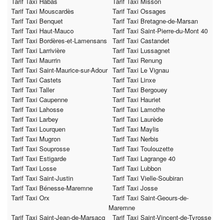
Tarif Taxi Habas
Tarif Taxi Misson
Tarif Taxi Mouscardès
Tarif Taxi Ossages
Tarif Taxi Benquet
Tarif Taxi Bretagne-de-Marsan
Tarif Taxi Haut-Mauco
Tarif Taxi Saint-Pierre-du-Mont 40
Tarif Taxi Bordères-et-Lamensans
Tarif Taxi Castandet
Tarif Taxi Larrivière
Tarif Taxi Lussagnet
Tarif Taxi Maurrin
Tarif Taxi Renung
Tarif Taxi Saint-Maurice-sur-Adour
Tarif Taxi Le Vignau
Tarif Taxi Castets
Tarif Taxi Linxe
Tarif Taxi Taller
Tarif Taxi Bergouey
Tarif Taxi Caupenne
Tarif Taxi Hauriet
Tarif Taxi Lahosse
Tarif Taxi Lamothe
Tarif Taxi Larbey
Tarif Taxi Laurède
Tarif Taxi Lourquen
Tarif Taxi Maylis
Tarif Taxi Mugron
Tarif Taxi Nerbis
Tarif Taxi Souprosse
Tarif Taxi Toulouzette
Tarif Taxi Estigarde
Tarif Taxi Lagrange 40
Tarif Taxi Losse
Tarif Taxi Lubbon
Tarif Taxi Saint-Justin
Tarif Taxi Vielle-Soubiran
Tarif Taxi Bénesse-Maremne
Tarif Taxi Josse
Tarif Taxi Orx
Tarif Taxi Saint-Geours-de-
Maremne
Tarif Taxi Saint-Jean-de-Marsacq
Tarif Taxi Saint-Vincent-de-Tyrosse