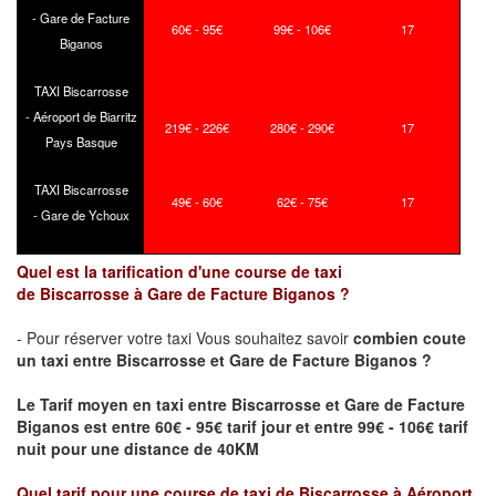
- Gare de Facture
60€ - 95€
99€ - 106€
17
Biganos
TAXI Biscarrosse
- Aéroport de Biarritz
219€ - 226€
280€ - 290€
17
Pays Basque
TAXI Biscarrosse
49€ - 60€
62€ - 75€
17
- Gare de Ychoux
Quel est la tarification d'une course de taxi
de
Biscarrosse
à
Gare de Facture Biganos
?
- Pour réserver votre taxi Vous souhaitez savoir
combien coute
un taxi
entre
Biscarrosse
et
Gare de Facture Biganos
?
Le Tarif moyen en taxi entre
Biscarrosse
et
Gare de Facture
Biganos
est entre 60€ - 95€ tarif jour et entre 99€ - 106€ tarif
nuit pour une distance de 40KM
Quel tarif pour une course de taxi de
Biscarrosse
à
Aéroport