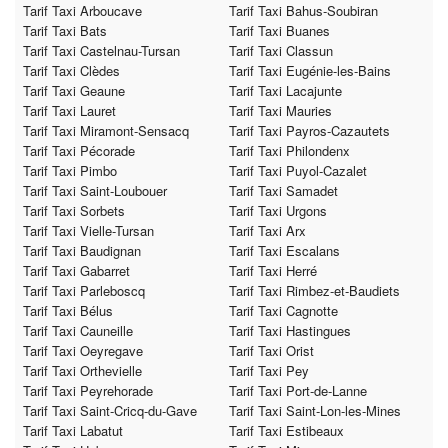
Tarif Taxi Arboucave
Tarif Taxi Bahus-Soubiran
Tarif Taxi Bats
Tarif Taxi Buanes
Tarif Taxi Castelnau-Tursan
Tarif Taxi Classun
Tarif Taxi Clèdes
Tarif Taxi Eugénie-les-Bains
Tarif Taxi Geaune
Tarif Taxi Lacajunte
Tarif Taxi Lauret
Tarif Taxi Mauries
Tarif Taxi Miramont-Sensacq
Tarif Taxi Payros-Cazautets
Tarif Taxi Pécorade
Tarif Taxi Philondenx
Tarif Taxi Pimbo
Tarif Taxi Puyol-Cazalet
Tarif Taxi Saint-Loubouer
Tarif Taxi Samadet
Tarif Taxi Sorbets
Tarif Taxi Urgons
Tarif Taxi Vielle-Tursan
Tarif Taxi Arx
Tarif Taxi Baudignan
Tarif Taxi Escalans
Tarif Taxi Gabarret
Tarif Taxi Herré
Tarif Taxi Parleboscq
Tarif Taxi Rimbez-et-Baudiets
Tarif Taxi Bélus
Tarif Taxi Cagnotte
Tarif Taxi Cauneille
Tarif Taxi Hastingues
Tarif Taxi Oeyregave
Tarif Taxi Orist
Tarif Taxi Orthevielle
Tarif Taxi Pey
Tarif Taxi Peyrehorade
Tarif Taxi Port-de-Lanne
Tarif Taxi Saint-Cricq-du-Gave
Tarif Taxi Saint-Lon-les-Mines
Tarif Taxi Labatut
Tarif Taxi Estibeaux