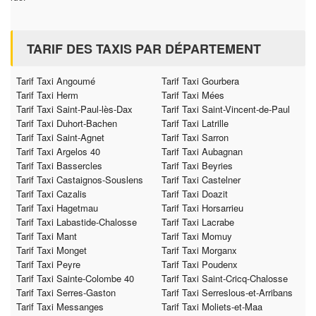
TARIF DES TAXIS PAR DÉPARTEMENT
Tarif Taxi Angoumé
Tarif Taxi Gourbera
Tarif Taxi Herm
Tarif Taxi Mées
Tarif Taxi Saint-Paul-lès-Dax
Tarif Taxi Saint-Vincent-de-Paul
Tarif Taxi Duhort-Bachen
Tarif Taxi Latrille
Tarif Taxi Saint-Agnet
Tarif Taxi Sarron
Tarif Taxi Argelos 40
Tarif Taxi Aubagnan
Tarif Taxi Bassercles
Tarif Taxi Beyries
Tarif Taxi Castaignos-Souslens
Tarif Taxi Castelner
Tarif Taxi Cazalis
Tarif Taxi Doazit
Tarif Taxi Hagetmau
Tarif Taxi Horsarrieu
Tarif Taxi Labastide-Chalosse
Tarif Taxi Lacrabe
Tarif Taxi Mant
Tarif Taxi Momuy
Tarif Taxi Monget
Tarif Taxi Morganx
Tarif Taxi Peyre
Tarif Taxi Poudenx
Tarif Taxi Sainte-Colombe 40
Tarif Taxi Saint-Cricq-Chalosse
Tarif Taxi Serres-Gaston
Tarif Taxi Serreslous-et-Arribans
Tarif Taxi Messanges
Tarif Taxi Moliets-et-Maa