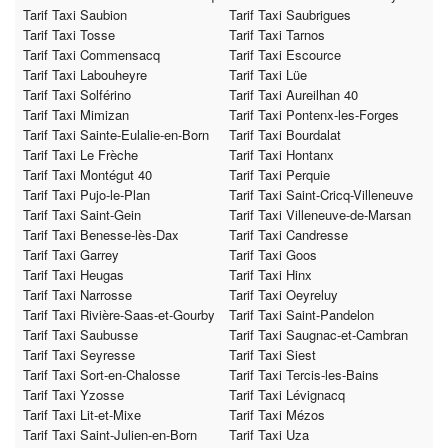
Tarif Taxi Saubion
Tarif Taxi Saubrigues
Tarif Taxi Tosse
Tarif Taxi Tarnos
Tarif Taxi Commensacq
Tarif Taxi Escource
Tarif Taxi Labouheyre
Tarif Taxi Lüe
Tarif Taxi Solférino
Tarif Taxi Aureilhan 40
Tarif Taxi Mimizan
Tarif Taxi Pontenx-les-Forges
Tarif Taxi Sainte-Eulalie-en-Born
Tarif Taxi Bourdalat
Tarif Taxi Le Frèche
Tarif Taxi Hontanx
Tarif Taxi Montégut 40
Tarif Taxi Perquie
Tarif Taxi Pujo-le-Plan
Tarif Taxi Saint-Cricq-Villeneuve
Tarif Taxi Saint-Gein
Tarif Taxi Villeneuve-de-Marsan
Tarif Taxi Benesse-lès-Dax
Tarif Taxi Candresse
Tarif Taxi Garrey
Tarif Taxi Goos
Tarif Taxi Heugas
Tarif Taxi Hinx
Tarif Taxi Narrosse
Tarif Taxi Oeyreluy
Tarif Taxi Rivière-Saas-et-Gourby
Tarif Taxi Saint-Pandelon
Tarif Taxi Saubusse
Tarif Taxi Saugnac-et-Cambran
Tarif Taxi Seyresse
Tarif Taxi Siest
Tarif Taxi Sort-en-Chalosse
Tarif Taxi Tercis-les-Bains
Tarif Taxi Yzosse
Tarif Taxi Lévignacq
Tarif Taxi Lit-et-Mixe
Tarif Taxi Mézos
Tarif Taxi Saint-Julien-en-Born
Tarif Taxi Uza