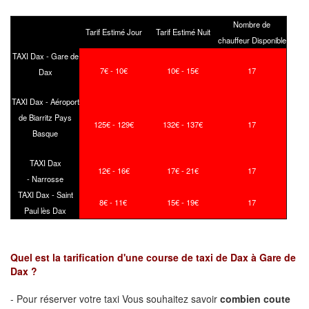
Nombre de
Tarif Estimé Jour
Tarif Estimé Nuit
chauffeur Disponible
TAXI Dax - Gare de
7€ - 10€
10€ - 15€
17
Dax
TAXI Dax - Aéroport
de Biarritz Pays
125€ - 129€
132€ - 137€
17
Basque
TAXI Dax
12€ - 16€
17€ - 21€
17
- Narrosse
TAXI Dax - Saint
8€ - 11€
15€ - 19€
17
Paul lès Dax
Quel est la tarification d'une course de taxi de Dax à Gare de
Dax ?
- Pour réserver votre taxi Vous souhaitez savoir
combien coute