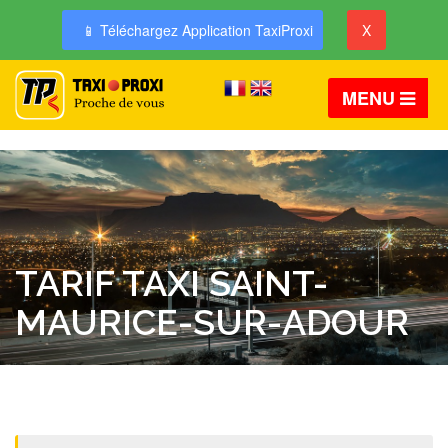
📱 Téléchargez Application TaxiProxi
X
MENU
TARIF TAXI SAINT-
MAURICE-SUR-ADOUR