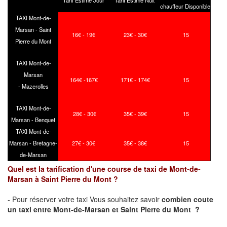
Tarif Estimé Jour
Tarif Estimé Nuit
chauffeur Disponible
TAXI Mont-de-
Marsan - Saint
16€ - 19€
23€ - 30€
15
Pierre du Mont
TAXI Mont-de-
Marsan
164€ -167€
171€ - 174€
15
- Mazerolles
TAXI Mont-de-
28€ - 30€
35€ - 39€
15
Marsan - Benquet
TAXI Mont-de-
Marsan - Bretagne-
27€ - 30€
35€ - 38€
15
de-Marsan
Quel est la tarification d'une course de taxi de Mont-de-
Marsan à Saint Pierre du Mont ?
- Pour réserver votre taxi Vous souhaitez savoir
combien coute
un taxi
entre Mont-de-Marsan et Saint Pierre du Mont ?