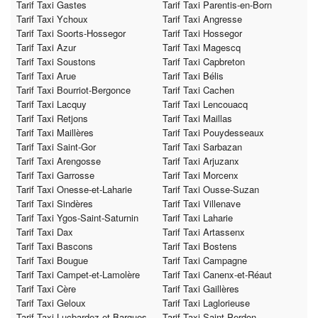
Tarif Taxi Gastes
Tarif Taxi Parentis-en-Born
Tarif Taxi Ychoux
Tarif Taxi Angresse
Tarif Taxi Soorts-Hossegor
Tarif Taxi Hossegor
Tarif Taxi Azur
Tarif Taxi Magescq
Tarif Taxi Soustons
Tarif Taxi Capbreton
Tarif Taxi Arue
Tarif Taxi Bélis
Tarif Taxi Bourriot-Bergonce
Tarif Taxi Cachen
Tarif Taxi Lacquy
Tarif Taxi Lencouacq
Tarif Taxi Retjons
Tarif Taxi Maillas
Tarif Taxi Maillères
Tarif Taxi Pouydesseaux
Tarif Taxi Saint-Gor
Tarif Taxi Sarbazan
Tarif Taxi Arengosse
Tarif Taxi Arjuzanx
Tarif Taxi Garrosse
Tarif Taxi Morcenx
Tarif Taxi Onesse-et-Laharie
Tarif Taxi Ousse-Suzan
Tarif Taxi Sindères
Tarif Taxi Villenave
Tarif Taxi Ygos-Saint-Saturnin
Tarif Taxi Laharie
Tarif Taxi Dax
Tarif Taxi Artassenx
Tarif Taxi Bascons
Tarif Taxi Bostens
Tarif Taxi Bougue
Tarif Taxi Campagne
Tarif Taxi Campet-et-Lamolère
Tarif Taxi Canenx-et-Réaut
Tarif Taxi Cère
Tarif Taxi Gaillères
Tarif Taxi Geloux
Tarif Taxi Laglorieuse
Tarif Taxi Lucbardez-et-Bargues
Tarif Taxi Saint-Perdon