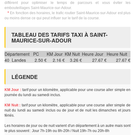
différent pour optimiser le temps de parcours et vous éviter les
embouteillages Saint-Maurice-sur-Adour.
*
En fonction des horaires, le trafic routier Saint-Maurice-sur-Adour est plus
ou moins dense ce qui peut influer sur le tarif de la course.
TABLEAU DES TARIFS TAXI À SAINT-
MAURICE-SUR-ADOUR
Département
PC
KM Jour
KM Nuit
Heure Jour
Heure Nuit
40
Landes
2.50 €
2.16 €
3.26 €
27.67 €
27.67 €
LÉGENDE
KM Jour :
tarif pour un kilomètre, applicable pour une course aller simple en
journée du lundi au samedi inclus.
KM Nuit :
tarif pour un kilomètre, applicable pour une course aller simple de
nuit du lundi au samedi inclus ou de jour et de nuit les dimanches et jours
fériés.
Les horaires de jour ou de nuit varient d'un département à un autre mais sont
le plus souvent : Jour 7h-19h ou 8h-20h / Nuit 19h-7h ou 20h-8h