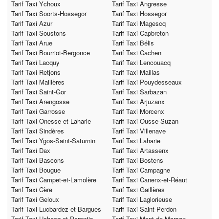
Tarif Taxi Ychoux
Tarif Taxi Angresse
Tarif Taxi Soorts-Hossegor
Tarif Taxi Hossegor
Tarif Taxi Azur
Tarif Taxi Magescq
Tarif Taxi Soustons
Tarif Taxi Capbreton
Tarif Taxi Arue
Tarif Taxi Bélis
Tarif Taxi Bourriot-Bergonce
Tarif Taxi Cachen
Tarif Taxi Lacquy
Tarif Taxi Lencouacq
Tarif Taxi Retjons
Tarif Taxi Maillas
Tarif Taxi Maillères
Tarif Taxi Pouydesseaux
Tarif Taxi Saint-Gor
Tarif Taxi Sarbazan
Tarif Taxi Arengosse
Tarif Taxi Arjuzanx
Tarif Taxi Garrosse
Tarif Taxi Morcenx
Tarif Taxi Onesse-et-Laharie
Tarif Taxi Ousse-Suzan
Tarif Taxi Sindères
Tarif Taxi Villenave
Tarif Taxi Ygos-Saint-Saturnin
Tarif Taxi Laharie
Tarif Taxi Dax
Tarif Taxi Artassenx
Tarif Taxi Bascons
Tarif Taxi Bostens
Tarif Taxi Bougue
Tarif Taxi Campagne
Tarif Taxi Campet-et-Lamolère
Tarif Taxi Canenx-et-Réaut
Tarif Taxi Cère
Tarif Taxi Gaillères
Tarif Taxi Geloux
Tarif Taxi Laglorieuse
Tarif Taxi Lucbardez-et-Bargues
Tarif Taxi Saint-Perdon
Tarif Taxi Uchacq-et-Parentis
Tarif Taxi Mont-de-Marsan