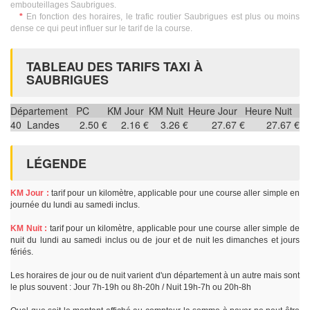
embouteillages Saubrigues.
*
En fonction des horaires, le trafic routier Saubrigues est plus ou moins
dense ce qui peut influer sur le tarif de la course.
TABLEAU DES TARIFS TAXI À
SAUBRIGUES
Département
PC
KM Jour
KM Nuit
Heure Jour
Heure Nuit
40
Landes
2.50 €
2.16 €
3.26 €
27.67 €
27.67 €
LÉGENDE
KM Jour :
tarif pour un kilomètre, applicable pour une course aller simple en
journée du lundi au samedi inclus.
KM Nuit :
tarif pour un kilomètre, applicable pour une course aller simple de
nuit du lundi au samedi inclus ou de jour et de nuit les dimanches et jours
fériés.
Les horaires de jour ou de nuit varient d'un département à un autre mais sont
le plus souvent : Jour 7h-19h ou 8h-20h / Nuit 19h-7h ou 20h-8h