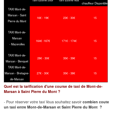
Tarif Estimé Jour
Tarif Estimé Nuit
chauffeur Disponible
TAXI Mont-de-
Marsan - Saint
16€ - 19€
23€ - 30€
15
Pierre du Mont
TAXI Mont-de-
Marsan
164€ -167€
171€ - 174€
15
- Mazerolles
TAXI Mont-de-
28€ - 30€
35€ - 39€
15
Marsan - Benquet
TAXI Mont-de-
Marsan - Bretagne-
27€ - 30€
35€ - 38€
15
de-Marsan
Quel est la tarification d'une course de taxi de Mont-de-
Marsan à Saint Pierre du Mont ?
- Pour réserver votre taxi Vous souhaitez savoir
combien coute
un taxi
entre Mont-de-Marsan et Saint Pierre du Mont ?