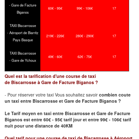
- Gare de Facture
60€ - 95€
99€ - 106€
17
Biganos
TAXI Biscarrosse
- Aéroport de Biarritz
219€ - 226€
280€ - 290€
17
Pays Basque
TAXI Biscarrosse
49€ - 60€
62€ - 75€
17
- Gare de Ychoux
Quel est la tarification d'une course de taxi
de
Biscarrosse
à
Gare de Facture Biganos
?
- Pour réserver votre taxi Vous souhaitez savoir
combien coute
un taxi
entre
Biscarrosse
et
Gare de Facture Biganos
?
Le Tarif moyen en taxi entre
Biscarrosse
et
Gare de Facture
Biganos
est entre 60€ - 95€ tarif jour et entre 99€ - 106€ tarif
nuit pour une distance de 40KM
Quel tarif pour une course de taxi de
Biscarrosse
à
Aéroport