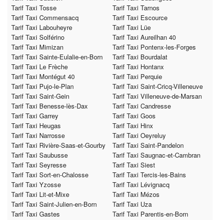
Tarif Taxi Tosse
Tarif Taxi Tarnos
Tarif Taxi Commensacq
Tarif Taxi Escource
Tarif Taxi Labouheyre
Tarif Taxi Lüe
Tarif Taxi Solférino
Tarif Taxi Aureilhan 40
Tarif Taxi Mimizan
Tarif Taxi Pontenx-les-Forges
Tarif Taxi Sainte-Eulalie-en-Born
Tarif Taxi Bourdalat
Tarif Taxi Le Frèche
Tarif Taxi Hontanx
Tarif Taxi Montégut 40
Tarif Taxi Perquie
Tarif Taxi Pujo-le-Plan
Tarif Taxi Saint-Cricq-Villeneuve
Tarif Taxi Saint-Gein
Tarif Taxi Villeneuve-de-Marsan
Tarif Taxi Benesse-lès-Dax
Tarif Taxi Candresse
Tarif Taxi Garrey
Tarif Taxi Goos
Tarif Taxi Heugas
Tarif Taxi Hinx
Tarif Taxi Narrosse
Tarif Taxi Oeyreluy
Tarif Taxi Rivière-Saas-et-Gourby
Tarif Taxi Saint-Pandelon
Tarif Taxi Saubusse
Tarif Taxi Saugnac-et-Cambran
Tarif Taxi Seyresse
Tarif Taxi Siest
Tarif Taxi Sort-en-Chalosse
Tarif Taxi Tercis-les-Bains
Tarif Taxi Yzosse
Tarif Taxi Lévignacq
Tarif Taxi Lit-et-Mixe
Tarif Taxi Mézos
Tarif Taxi Saint-Julien-en-Born
Tarif Taxi Uza
Tarif Taxi Gastes
Tarif Taxi Parentis-en-Born