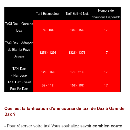
Nombre de
Tarif Estimé Jour
Tarif Estimé Nuit
chauffeur Disponible
TAXI Dax - Gare de
7€ - 10€
10€ - 15€
17
Dax
TAXI Dax - Aéroport
de Biarritz Pays
125€ - 129€
132€ - 137€
17
Basque
TAXI Dax
12€ - 16€
17€ - 21€
17
- Narrosse
TAXI Dax - Saint
8€ - 11€
15€ - 19€
17
Paul lès Dax
Quel est la tarification d'une course de taxi de Dax à Gare de
Dax ?
- Pour réserver votre taxi Vous souhaitez savoir
combien coute