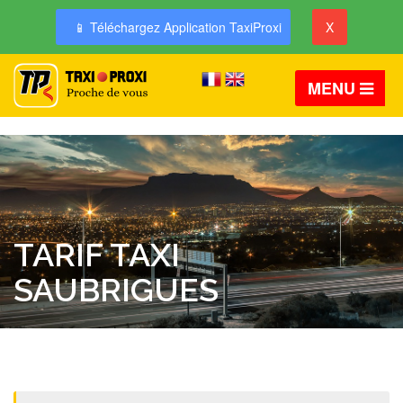
📱 Téléchargez Application TaxiProxi
X
MENU
TARIF TAXI
SAUBRIGUES