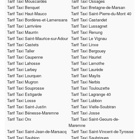
Tarif Taxi Mouscardès
Tarif Taxi Ossages
Tarif Taxi Benquet
Tarif Taxi Bretagne-de-Marsan
Tarif Taxi Haut-Mauco
Tarif Taxi Saint-Pierre-du-Mont 40
Tarif Taxi Bordères-et-Lamensans
Tarif Taxi Castandet
Tarif Taxi Larrivière
Tarif Taxi Lussagnet
Tarif Taxi Maurrin
Tarif Taxi Renung
Tarif Taxi Saint-Maurice-sur-Adour
Tarif Taxi Le Vignau
Tarif Taxi Castets
Tarif Taxi Linxe
Tarif Taxi Taller
Tarif Taxi Bergouey
Tarif Taxi Caupenne
Tarif Taxi Hauriet
Tarif Taxi Lahosse
Tarif Taxi Lamothe
Tarif Taxi Larbey
Tarif Taxi Laurède
Tarif Taxi Lourquen
Tarif Taxi Maylis
Tarif Taxi Mugron
Tarif Taxi Nerbis
Tarif Taxi Souprosse
Tarif Taxi Toulouzette
Tarif Taxi Estigarde
Tarif Taxi Lagrange 40
Tarif Taxi Losse
Tarif Taxi Lubbon
Tarif Taxi Saint-Justin
Tarif Taxi Vielle-Soubiran
Tarif Taxi Bénesse-Maremne
Tarif Taxi Josse
Tarif Taxi Orx
Tarif Taxi Saint-Geours-de-
Maremne
Tarif Taxi Saint-Jean-de-Marsacq
Tarif Taxi Saint-Vincent-de-Tyrosse
Tarif Taxi Saubion
Tarif Taxi Saubrigues