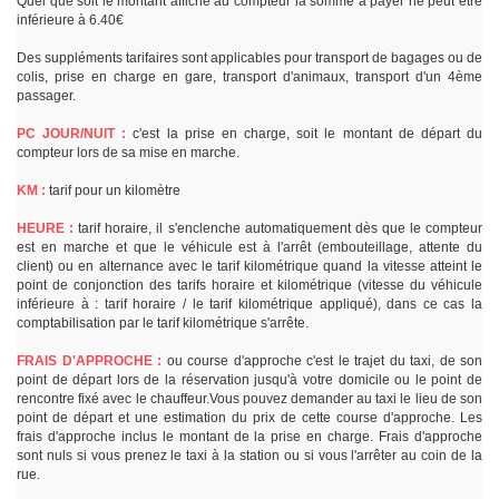
Quel que soit le montant affiché au compteur la somme à payer ne peut être
inférieure à 6.40€
Des suppléments tarifaires sont applicables pour transport de bagages ou de
colis, prise en charge en gare, transport d'animaux, transport d'un 4ème
passager.
PC JOUR/NUIT :
c'est la prise en charge, soit le montant de départ du
compteur lors de sa mise en marche.
KM :
tarif pour un kilomètre
HEURE :
tarif horaire, il s'enclenche automatiquement dès que le compteur
est en marche et que le véhicule est à l'arrêt (embouteillage, attente du
client) ou en alternance avec le tarif kilométrique quand la vitesse atteint le
point de conjonction des tarifs horaire et kilométrique (vitesse du véhicule
inférieure à : tarif horaire / le tarif kilométrique appliqué), dans ce cas la
comptabilisation par le tarif kilométrique s'arrête.
FRAIS D'APPROCHE :
ou course d'approche c'est le trajet du taxi, de son
point de départ lors de la réservation jusqu'à votre domicile ou le point de
rencontre fixé avec le chauffeur.Vous pouvez demander au taxi le lieu de son
point de départ et une estimation du prix de cette course d'approche. Les
frais d'approche inclus le montant de la prise en charge. Frais d'approche
sont nuls si vous prenez le taxi à la station ou si vous l'arrêter au coin de la
rue.