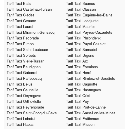
Tarif Taxi Bats
Tarif Taxi Buanes
Tarif Taxi Castelnau-Tursan
Tarif Taxi Classun
Tarif Taxi Clèdes
Tarif Taxi Eugénie-les-Bains
Tarif Taxi Geaune
Tarif Taxi Lacajunte
Tarif Taxi Lauret
Tarif Taxi Mauries
Tarif Taxi Miramont-Sensacq
Tarif Taxi Payros-Cazautets
Tarif Taxi Pécorade
Tarif Taxi Philondenx
Tarif Taxi Pimbo
Tarif Taxi Puyol-Cazalet
Tarif Taxi Saint-Loubouer
Tarif Taxi Samadet
Tarif Taxi Sorbets
Tarif Taxi Urgons
Tarif Taxi Vielle-Tursan
Tarif Taxi Arx
Tarif Taxi Baudignan
Tarif Taxi Escalans
Tarif Taxi Gabarret
Tarif Taxi Herré
Tarif Taxi Parleboscq
Tarif Taxi Rimbez-et-Baudiets
Tarif Taxi Bélus
Tarif Taxi Cagnotte
Tarif Taxi Cauneille
Tarif Taxi Hastingues
Tarif Taxi Oeyregave
Tarif Taxi Orist
Tarif Taxi Orthevielle
Tarif Taxi Pey
Tarif Taxi Peyrehorade
Tarif Taxi Port-de-Lanne
Tarif Taxi Saint-Cricq-du-Gave
Tarif Taxi Saint-Lon-les-Mines
Tarif Taxi Labatut
Tarif Taxi Estibeaux
Tarif Taxi Habas
Tarif Taxi Misson