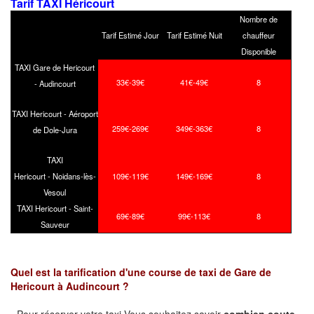
Tarif TAXI Héricourt
Nombre de
Tarif Estimé Jour
Tarif Estimé Nuit
chauffeur
Disponible
TAXI Gare de Hericourt
33€-39€
41€-49€
8
- Audincourt
TAXI Hericourt - Aéroport
259€-269€
349€-363€
8
de Dole-Jura
TAXI
Hericourt - Noidans-lès-
109€-119€
149€-169€
8
Vesoul
TAXI Hericourt - Saint-
69€-89€
99€-113€
8
Sauveur
Quel est la tarification d'une course de taxi de
Gare de
Hericourt
à
Audincourt
?