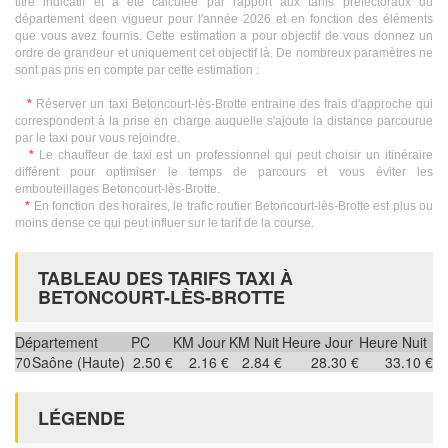
titre indicatif et a été calculée par rapport aux tarifs préfectoraux du
département deen vigueur pour l'année 2026 et en fonction des éléments
que vous avez fournis. Cette estimation a pour objectif de vous donnez un
ordre de grandeur et uniquement cet objectif là. De nombreux paramètres ne
sont pas pris en compte par cette estimation :
*
Réserver un taxi Betoncourt-lès-Brotte entraine des frais d'approche qui
correspondent à la prise en charge auquelle s'ajoute la distance parcourue
par le taxi pour vous rejoindre.
*
Le chauffeur de taxi est un professionnel qui peut choisir un itinéraire
différent pour optimiser le temps de parcours et vous éviter les
embouteillages Betoncourt-lès-Brotte.
*
En fonction des horaires, le trafic routier Betoncourt-lès-Brotte est plus ou
moins dense ce qui peut influer sur le tarif de la course.
TABLEAU DES TARIFS TAXI À
BETONCOURT-LÈS-BROTTE
Département
PC
KM Jour
KM Nuit
Heure Jour
Heure Nuit
70
Saône (Haute)
2.50 €
2.16 €
2.84 €
28.30 €
33.10 €
LÉGENDE