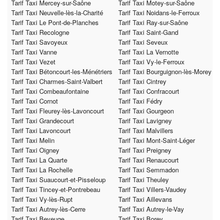
Tarif Taxi Mercey-sur-Saône
Tarif Taxi Motey-sur-Saône
Tarif Taxi Neuvelle-lès-la-Charité
Tarif Taxi Noidans-le-Ferroux
Tarif Taxi Le Pont-de-Planches
Tarif Taxi Ray-sur-Saône
Tarif Taxi Recologne
Tarif Taxi Saint-Gand
Tarif Taxi Savoyeux
Tarif Taxi Seveux
Tarif Taxi Vanne
Tarif Taxi La Vernotte
Tarif Taxi Vezet
Tarif Taxi Vy-le-Ferroux
Tarif Taxi Bétoncourt-les-Ménétriers
Tarif Taxi Bourguignon-lès-Morey
Tarif Taxi Charmes-Saint-Valbert
Tarif Taxi Cintrey
Tarif Taxi Combeaufontaine
Tarif Taxi Confracourt
Tarif Taxi Cornot
Tarif Taxi Fédry
Tarif Taxi Fleurey-lès-Lavoncourt
Tarif Taxi Gourgeon
Tarif Taxi Grandecourt
Tarif Taxi Lavigney
Tarif Taxi Lavoncourt
Tarif Taxi Malvillers
Tarif Taxi Melin
Tarif Taxi Mont-Saint-Léger
Tarif Taxi Oigney
Tarif Taxi Preigney
Tarif Taxi La Quarte
Tarif Taxi Renaucourt
Tarif Taxi La Rochelle
Tarif Taxi Semmadon
Tarif Taxi Suaucourt-et-Pisseloup
Tarif Taxi Theuley
Tarif Taxi Tincey-et-Pontrebeau
Tarif Taxi Villers-Vaudey
Tarif Taxi Vy-lès-Rupt
Tarif Taxi Aillevans
Tarif Taxi Autrey-lès-Cerre
Tarif Taxi Autrey-le-Vay
Tarif Taxi Beveuge
Tarif Taxi Borey