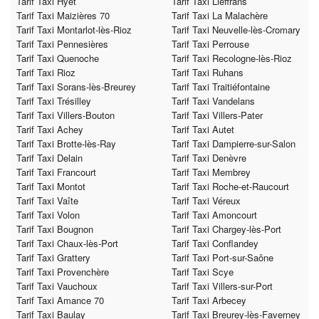
Tarif Taxi Hyet
Tarif Taxi Lieffrans
Tarif Taxi Maizières 70
Tarif Taxi La Malachère
Tarif Taxi Montarlot-lès-Rioz
Tarif Taxi Neuvelle-lès-Cromary
Tarif Taxi Pennesières
Tarif Taxi Perrouse
Tarif Taxi Quenoche
Tarif Taxi Recologne-lès-Rioz
Tarif Taxi Rioz
Tarif Taxi Ruhans
Tarif Taxi Sorans-lès-Breurey
Tarif Taxi Traitiéfontaine
Tarif Taxi Trésilley
Tarif Taxi Vandelans
Tarif Taxi Villers-Bouton
Tarif Taxi Villers-Pater
Tarif Taxi Achey
Tarif Taxi Autet
Tarif Taxi Brotte-lès-Ray
Tarif Taxi Dampierre-sur-Salon
Tarif Taxi Delain
Tarif Taxi Denèvre
Tarif Taxi Francourt
Tarif Taxi Membrey
Tarif Taxi Montot
Tarif Taxi Roche-et-Raucourt
Tarif Taxi Vaîte
Tarif Taxi Véreux
Tarif Taxi Volon
Tarif Taxi Amoncourt
Tarif Taxi Bougnon
Tarif Taxi Chargey-lès-Port
Tarif Taxi Chaux-lès-Port
Tarif Taxi Conflandey
Tarif Taxi Grattery
Tarif Taxi Port-sur-Saône
Tarif Taxi Provenchère
Tarif Taxi Scye
Tarif Taxi Vauchoux
Tarif Taxi Villers-sur-Port
Tarif Taxi Amance 70
Tarif Taxi Arbecey
Tarif Taxi Baulay
Tarif Taxi Breurey-lès-Faverney