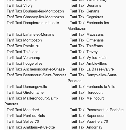
Tarif Taxi Vilory
Tarif Taxi Besnans
Tarif Taxi Bouhans-lès-Montbozon
Tarif Taxi Cenans
Tarif Taxi Chassey-lès-Montbozon
Tarif Taxi Cognières
Tarif Taxi Dampierre-sur-Linotte
Tarif Taxi Fontenois-lès-
Montbozon
Tarif Taxi Larians-et-Munans
Tarif Taxi Maussans
Tarif Taxi Montbozon
Tarif Taxi Ormenans
Tarif Taxi Presle 70
Tarif Taxi Thieffrans
Tarif Taxi Thiénans
Tarif Taxi Trevey
Tarif Taxi Verchamp
Tarif Taxi Vy-lès-Filain
Tarif Taxi Fougerolles
Tarif Taxi Ambiévillers
Tarif Taxi Anchenoncourt-et-Chazel
Tarif Taxi La Basse-Vaivre
Tarif Taxi Betoncourt-Saint-Pancras
Tarif Taxi Dampvalley-Saint-
Pancras
Tarif Taxi Demangevelle
Tarif Taxi Fontenois-la-Ville
Tarif Taxi Girefontaine
Tarif Taxi Hurecourt
Tarif Taxi Mailleroncourt-Saint-
Tarif Taxi Melincourt
Pancras
Tarif Taxi Montdoré
Tarif Taxi Passavant-la-Rochère
Tarif Taxi Pont-du-Bois
Tarif Taxi Saponcourt
Tarif Taxi Selles 70
Tarif Taxi Vauvillers 70
Tarif Taxi Amblans-et-Velotte
Tarif Taxi Andornay