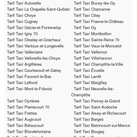
Tarif Taxi Autoreille
Tarif Taxi Bucey-lès-Gy
Tarif Taxi La Chapelle-Saint-Quillain
Tarif Taxi Charcenne
Tarif Taxi Choye
Tarif Taxi Citey
Tarif Taxi Cugney
Tarif Taxi Frasne-le-Château
Tarif Taxi Gézier-et-Fontenelay
Tarif Taxi Gy
Tarif Taxi Igny 70
Tarif Taxi Montboillon
Tarif Taxi Oiselay-et-Grachaux
Tarif Taxi Sainte-Reine 70
Tarif Taxi Vantoux-et-Longevelle
Tarif Taxi Vaux-le-Moncelot
Tarif Taxi Velleclaire
Tarif Taxi Vellemoz
Tarif Taxi Velloreille-lès-Choye
Tarif Taxi Villefrancon
Tarif Taxi Argillières
Tarif Taxi Champlitte-la-Ville
Tarif Taxi Courtesoult-et-Gatey
Tarif Taxi Écuelle
Tarif Taxi Fouvent-le-Bas
Tarif Taxi Larrêt
Tarif Taxi Leffond
Tarif Taxi Margilley
Tarif Taxi Mont-le-Frânois
Tarif Taxi Neuvelle-lès-
Champlitte
Tarif Taxi Oyrières
Tarif Taxi Percey-le-Grand
Tarif Taxi Pierrecourt 70
Tarif Taxi Saint-Andoche
Tarif Taxi Frettes
Tarif Taxi Aisey-et-Richecourt
Tarif Taxi Augicourt
Tarif Taxi Barges
Tarif Taxi Bétaucourt
Tarif Taxi Betoncourt-sur-Mance
Tarif Taxi Blondefontaine
Tarif Taxi Bougey