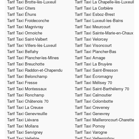
Tarif Taxi Brotte-lès-Luxeuil
Tarif Taxi La Chapelle-lès-Luxeuil
Tarif Taxi Citers
Tarif Taxi La Corbière
Tarif Taxi Éhuns
Tarif Taxi Esboz-Brest
Tarif Taxi Froideconche
Tarif Taxi Luxeuil-les-Bains
Tarif Taxi Magnivray
Tarif Taxi Meurcourt
Tarif Taxi Ormoiche
Tarif Taxi Sainte-Marie-en-Chaux
Tarif Taxi Saint-Valbert
Tarif Taxi Velorcey
Tarif Taxi Villers-lès-Luxeuil
Tarif Taxi Visoncourt
Tarif Taxi Belfahy
Tarif Taxi Plancher-Bas
Tarif Taxi Plancher-les-Mines
Tarif Taxi Amage
Tarif Taxi Breuchotte
Tarif Taxi La Bruyère
Tarif Taxi Raddon-et-Chapendu
Tarif Taxi Saint-Bresson
Tarif Taxi Belonchamp
Tarif Taxi Écromagny
Tarif Taxi Fresse
Tarif Taxi Mélisey 70
Tarif Taxi Montessaux
Tarif Taxi Saint-Barthélemy 70
Tarif Taxi Ronchamp
Tarif Taxi Calmoutier
Tarif Taxi Châtenois 70
Tarif Taxi Colombotte
Tarif Taxi La Creuse
Tarif Taxi Creveney
Tarif Taxi Genevreuille
Tarif Taxi Genevrey
Tarif Taxi Liévans
Tarif Taxi Mailleroncourt-Charette
Tarif Taxi Mollans
Tarif Taxi Pomoy
Tarif Taxi Servigney
Tarif Taxi Varogne
Tarif Taxi Vellefrie
Tarif Taxi Velleminfroy