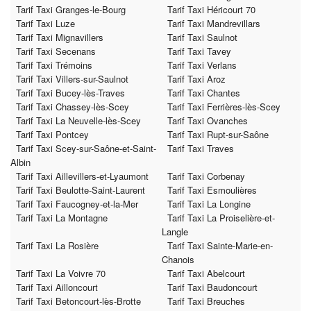
Tarif Taxi Granges-le-Bourg
Tarif Taxi Héricourt 70
Tarif Taxi Luze
Tarif Taxi Mandrevillars
Tarif Taxi Mignavillers
Tarif Taxi Saulnot
Tarif Taxi Secenans
Tarif Taxi Tavey
Tarif Taxi Trémoins
Tarif Taxi Verlans
Tarif Taxi Villers-sur-Saulnot
Tarif Taxi Aroz
Tarif Taxi Bucey-lès-Traves
Tarif Taxi Chantes
Tarif Taxi Chassey-lès-Scey
Tarif Taxi Ferrières-lès-Scey
Tarif Taxi La Neuvelle-lès-Scey
Tarif Taxi Ovanches
Tarif Taxi Pontcey
Tarif Taxi Rupt-sur-Saône
Tarif Taxi Scey-sur-Saône-et-Saint-
Tarif Taxi Traves
Albin
Tarif Taxi Aillevillers-et-Lyaumont
Tarif Taxi Corbenay
Tarif Taxi Beulotte-Saint-Laurent
Tarif Taxi Esmoulières
Tarif Taxi Faucogney-et-la-Mer
Tarif Taxi La Longine
Tarif Taxi La Montagne
Tarif Taxi La Proiselière-et-
Langle
Tarif Taxi La Rosière
Tarif Taxi Sainte-Marie-en-
Chanois
Tarif Taxi La Voivre 70
Tarif Taxi Abelcourt
Tarif Taxi Ailloncourt
Tarif Taxi Baudoncourt
Tarif Taxi Betoncourt-lès-Brotte
Tarif Taxi Breuches