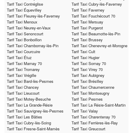
Tarif Taxi Contréglise
Tarif Taxi Cubry-lès-Faverney
Tarif Taxi Équevilley
Tarif Taxi Faverney
Tarif Taxi Fleurey-lès-Faverney
Tarif Taxi Fouchécourt 70
Tarif Taxi Menoux
Tarif Taxi Mersuay
Tarif Taxi Neurey-en-Vaux
Tarif Taxi Purgerot
Tarif Taxi Senoncourt
Tarif Taxi Beaumotte-lès-Pin
Tarif Taxi Bonboillon
Tarif Taxi Brussey
Tarif Taxi Chambornay-lès-Pin
Tarif Taxi Chenevrey-et-Morogne
Tarif Taxi Courcuire
Tarif Taxi Cult
Tarif Taxi Étuz
Tarif Taxi Hugier
Tarif Taxi Marnay 70
Tarif Taxi Sornay 70
Tarif Taxi Tromarey
Tarif Taxi Virey 70
Tarif Taxi Vrégille
Tarif Taxi Aubigney
Tarif Taxi Bard-lès-Pesmes
Tarif Taxi Brésilley
Tarif Taxi Chancey
Tarif Taxi Chaumercenne
Tarif Taxi Lieucourt
Tarif Taxi Montseugny
Tarif Taxi Motey-Besuche
Tarif Taxi Pesmes
Tarif Taxi La Grande-Résie
Tarif Taxi La Résie-Saint-Martin
Tarif Taxi Sauvigney-lès-Pesmes
Tarif Taxi Valay
Tarif Taxi Les Bâties
Tarif Taxi Charentenay 70
Tarif Taxi Cubry-lès-Soing
Tarif Taxi Ferrières-lès-Ray
Tarif Taxi Fresne-Saint-Mamès
Tarif Taxi Greucourt