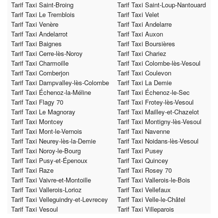
Tarif Taxi Saint-Broing
Tarif Taxi Saint-Loup-Nantouard
Tarif Taxi Le Tremblois
Tarif Taxi Velet
Tarif Taxi Venère
Tarif Taxi Andelarre
Tarif Taxi Andelarrot
Tarif Taxi Auxon
Tarif Taxi Baignes
Tarif Taxi Boursières
Tarif Taxi Cerre-lès-Noroy
Tarif Taxi Chariez
Tarif Taxi Charmoille
Tarif Taxi Colombe-lès-Vesoul
Tarif Taxi Comberjon
Tarif Taxi Coulevon
Tarif Taxi Dampvalley-lès-Colombe
Tarif Taxi La Demie
Tarif Taxi Échenoz-la-Méline
Tarif Taxi Échenoz-le-Sec
Tarif Taxi Flagy 70
Tarif Taxi Frotey-lès-Vesoul
Tarif Taxi Le Magnoray
Tarif Taxi Mailley-et-Chazelot
Tarif Taxi Montcey
Tarif Taxi Montigny-lès-Vesoul
Tarif Taxi Mont-le-Vernois
Tarif Taxi Navenne
Tarif Taxi Neurey-lès-la-Demie
Tarif Taxi Noidans-lès-Vesoul
Tarif Taxi Noroy-le-Bourg
Tarif Taxi Pusey
Tarif Taxi Pusy-et-Épenoux
Tarif Taxi Quincey
Tarif Taxi Raze
Tarif Taxi Rosey 70
Tarif Taxi Vaivre-et-Montoille
Tarif Taxi Vallerois-le-Bois
Tarif Taxi Vallerois-Lorioz
Tarif Taxi Vellefaux
Tarif Taxi Velleguindry-et-Levrecey
Tarif Taxi Velle-le-Châtel
Tarif Taxi Vesoul
Tarif Taxi Villeparois