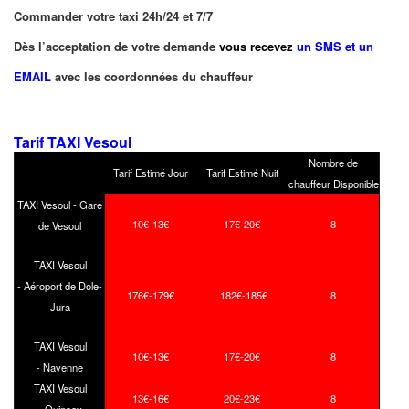
Commander votre taxi 24h/24 et 7/7
Dès l’acceptation de votre demande
vous recevez
un SMS et un
EMAIL
avec les coordonnées du chauffeur
Tarif TAXI Vesoul
Nombre de
Tarif Estimé Jour
Tarif Estimé Nuit
chauffeur Disponible
TAXI Vesoul - Gare
10€-13€
17€-20€
8
de Vesoul
TAXI Vesoul
- Aéroport de Dole-
176€-179€
182€-185€
8
Jura
TAXI Vesoul
10€-13€
17€-20€
8
- Navenne
TAXI Vesoul
13€-16€
20€-23€
8