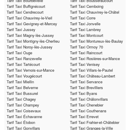
Tarif Taxi Bourbévelle
Tarif Taxi Bousseraucourt
Tarif Taxi Buffignécourt
Tarif Taxi Cemboing
Tarif Taxi Cendrecourt
Tarif Taxi Chauvirey-le-Châtel
Tarif Taxi Chauvirey-le-Vieil
Tarif Taxi Corre
Tarif Taxi Gevigney-et-Mercey
Tarif Taxi Jonvelle
Tarif Taxi Jussey
Tarif Taxi Lambrey
Tarif Taxi Magny-lès-Jussey
Tarif Taxi Montcourt
Tarif Taxi Montigny-lès-Cherlieu
Tarif Taxi Montureux-lès-Baulay
Tarif Taxi Noroy-lès-Jussey
Tarif Taxi Ormoy 70
Tarif Taxi Ouge
Tarif Taxi Raincourt
Tarif Taxi Ranzevelle
Tarif Taxi Rosières-sur-Mance
Tarif Taxi Tartécourt
Tarif Taxi Venisey
Tarif Taxi Vernois-sur-Mance
Tarif Taxi Villars-le-Pautel
Tarif Taxi Vougécourt
Tarif Taxi Château-Lambert
Tarif Taxi Miellin
Tarif Taxi Servance
Tarif Taxi Belverne
Tarif Taxi Brevilliers
Tarif Taxi Bussurel
Tarif Taxi Byans
Tarif Taxi Chagey
Tarif Taxi Châlonvillars
Tarif Taxi Champey
Tarif Taxi Chenebier
Tarif Taxi Coisevaux
Tarif Taxi Couthenans
Tarif Taxi Échavanne
Tarif Taxi Errevet
Tarif Taxi Étobon
Tarif Taxi Frahier-et-Châtebier
Tarif Taxi Gonvillars
Tarif Taxi Granges-la-Ville