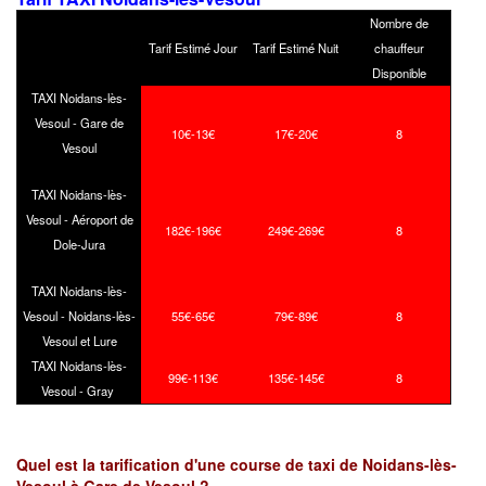
Nombre de
Tarif Estimé Jour
Tarif Estimé Nuit
chauffeur
Disponible
TAXI Noidans-lès-
Vesoul - Gare de
10€-13€
17€-20€
8
Vesoul
TAXI Noidans-lès-
Vesoul - Aéroport de
182€-196€
249€-269€
8
Dole-Jura
TAXI Noidans-lès-
Vesoul - Noidans-lès-
55€-65€
79€-89€
8
Vesoul et Lure
TAXI Noidans-lès-
99€-113€
135€-145€
8
Vesoul - Gray
Quel est la tarification d'une course de taxi de Noidans-lès-