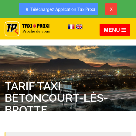
📱 Téléchargez Application TaxiProxi
X
MENU
TARIF TAXI
BETONCOURT-LÈS-
BROTTE