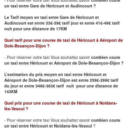
- Pour réserver votre taxi Vous souhaitez savoir
combien coute
un taxi
entre
Gare de Hericourt
et
Audincourt
?
Le Tarif moyen en taxi entre
Gare de Hericourt
et
Audincourt
est entre 33€-39€ tarif jour et entre 41€-49€ tarif
nuit pour une distance de 17KM
Quel tarif pour une course de taxi de Héricourt
à Aéroport de
Dole-Besançon-Dijon
?
- Pour réserver votre taxi Vous souhaitez savoir
combien coute
un taxi entre Héricourt et Aéroport de Dole-Besançon-Dijon ?
L’estimation du prix moyen en taxi entre Héricourt et
Aéroport de Dole-Besançon-Dijon
est entre 259€-269€ tarif
du jour et entre 349€-363€ tarif nuit pour une distance de
143KM
Quel prix pour une course de taxi de Héricourt
à Noidans-
lès-Vesoul
?
- Pour réserver votre taxi Vous souhaitez savoir
combien coute
un taxi entre Héricourt et Noidans-lès-Vesoul
?