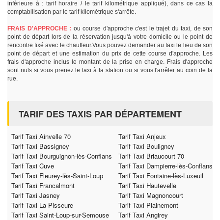
inférieure à : tarif horaire / le tarif kilométrique appliqué), dans ce cas la
comptabilisation par le tarif kilométrique s'arrête.
FRAIS D'APPROCHE :
ou course d'approche c'est le trajet du taxi, de son
point de départ lors de la réservation jusqu'à votre domicile ou le point de
rencontre fixé avec le chauffeur.Vous pouvez demander au taxi le lieu de son
point de départ et une estimation du prix de cette course d'approche. Les
frais d'approche inclus le montant de la prise en charge. Frais d'approche
sont nuls si vous prenez le taxi à la station ou si vous l'arrêter au coin de la
rue.
TARIF DES TAXIS PAR DÉPARTEMENT
Tarif Taxi Ainvelle 70
Tarif Taxi Anjeux
Tarif Taxi Bassigney
Tarif Taxi Bouligney
Tarif Taxi Bourguignon-lès-Conflans
Tarif Taxi Briaucourt 70
Tarif Taxi Cuve
Tarif Taxi Dampierre-lès-Conflans
Tarif Taxi Fleurey-lès-Saint-Loup
Tarif Taxi Fontaine-lès-Luxeuil
Tarif Taxi Francalmont
Tarif Taxi Hautevelle
Tarif Taxi Jasney
Tarif Taxi Magnoncourt
Tarif Taxi La Pisseure
Tarif Taxi Plainemont
Tarif Taxi Saint-Loup-sur-Semouse
Tarif Taxi Angirey