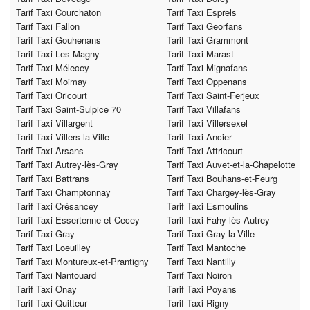
Tarif Taxi Courchaton
Tarif Taxi Esprels
Tarif Taxi Fallon
Tarif Taxi Georfans
Tarif Taxi Gouhenans
Tarif Taxi Grammont
Tarif Taxi Les Magny
Tarif Taxi Marast
Tarif Taxi Mélecey
Tarif Taxi Mignafans
Tarif Taxi Moimay
Tarif Taxi Oppenans
Tarif Taxi Oricourt
Tarif Taxi Saint-Ferjeux
Tarif Taxi Saint-Sulpice 70
Tarif Taxi Villafans
Tarif Taxi Villargent
Tarif Taxi Villersexel
Tarif Taxi Villers-la-Ville
Tarif Taxi Ancier
Tarif Taxi Arsans
Tarif Taxi Attricourt
Tarif Taxi Autrey-lès-Gray
Tarif Taxi Auvet-et-la-Chapelotte
Tarif Taxi Battrans
Tarif Taxi Bouhans-et-Feurg
Tarif Taxi Champtonnay
Tarif Taxi Chargey-lès-Gray
Tarif Taxi Crésancey
Tarif Taxi Esmoulins
Tarif Taxi Essertenne-et-Cecey
Tarif Taxi Fahy-lès-Autrey
Tarif Taxi Gray
Tarif Taxi Gray-la-Ville
Tarif Taxi Loeuilley
Tarif Taxi Mantoche
Tarif Taxi Montureux-et-Prantigny
Tarif Taxi Nantilly
Tarif Taxi Nantouard
Tarif Taxi Noiron
Tarif Taxi Onay
Tarif Taxi Poyans
Tarif Taxi Quitteur
Tarif Taxi Rigny