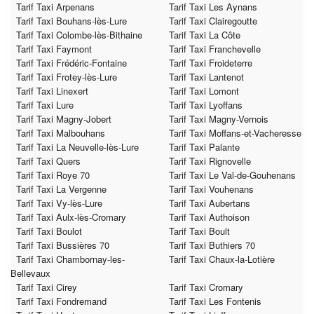
Tarif Taxi Arpenans
Tarif Taxi Les Aynans
Tarif Taxi Bouhans-lès-Lure
Tarif Taxi Clairegoutte
Tarif Taxi Colombe-lès-Bithaine
Tarif Taxi La Côte
Tarif Taxi Faymont
Tarif Taxi Franchevelle
Tarif Taxi Frédéric-Fontaine
Tarif Taxi Froideterre
Tarif Taxi Frotey-lès-Lure
Tarif Taxi Lantenot
Tarif Taxi Linexert
Tarif Taxi Lomont
Tarif Taxi Lure
Tarif Taxi Lyoffans
Tarif Taxi Magny-Jobert
Tarif Taxi Magny-Vernois
Tarif Taxi Malbouhans
Tarif Taxi Moffans-et-Vacheresse
Tarif Taxi La Neuvelle-lès-Lure
Tarif Taxi Palante
Tarif Taxi Quers
Tarif Taxi Rignovelle
Tarif Taxi Roye 70
Tarif Taxi Le Val-de-Gouhenans
Tarif Taxi La Vergenne
Tarif Taxi Vouhenans
Tarif Taxi Vy-lès-Lure
Tarif Taxi Aubertans
Tarif Taxi Aulx-lès-Cromary
Tarif Taxi Authoison
Tarif Taxi Boulot
Tarif Taxi Boult
Tarif Taxi Bussières 70
Tarif Taxi Buthiers 70
Tarif Taxi Chambornay-les-
Tarif Taxi Chaux-la-Lotière
Bellevaux
Tarif Taxi Cirey
Tarif Taxi Cromary
Tarif Taxi Fondremand
Tarif Taxi Les Fontenis