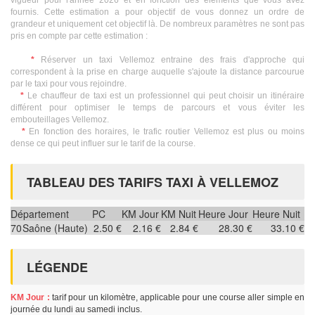
vigueur pour l'année 2026 et en fonction des éléments que vous avez
fournis. Cette estimation a pour objectif de vous donnez un ordre de
grandeur et uniquement cet objectif là. De nombreux paramètres ne sont pas
pris en compte par cette estimation :
*
Réserver un taxi Vellemoz entraine des frais d'approche qui
correspondent à la prise en charge auquelle s'ajoute la distance parcourue
par le taxi pour vous rejoindre.
*
Le chauffeur de taxi est un professionnel qui peut choisir un itinéraire
différent pour optimiser le temps de parcours et vous éviter les
embouteillages Vellemoz.
*
En fonction des horaires, le trafic routier Vellemoz est plus ou moins
dense ce qui peut influer sur le tarif de la course.
TABLEAU DES TARIFS TAXI À VELLEMOZ
Département
PC
KM Jour
KM Nuit
Heure Jour
Heure Nuit
70
Saône (Haute)
2.50 €
2.16 €
2.84 €
28.30 €
33.10 €
LÉGENDE
KM Jour :
tarif pour un kilomètre, applicable pour une course aller simple en
journée du lundi au samedi inclus.