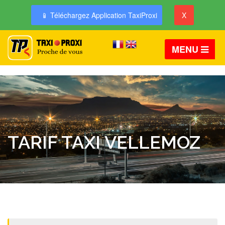
📱 Téléchargez Application TaxiProxi
X
MENU
TARIF TAXI VELLEMOZ