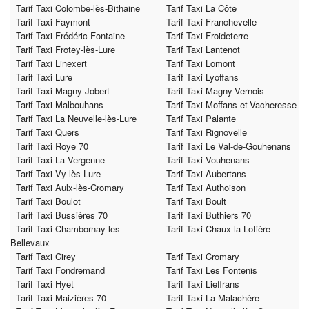
Tarif Taxi Colombe-lès-Bithaine
Tarif Taxi La Côte
Tarif Taxi Faymont
Tarif Taxi Franchevelle
Tarif Taxi Frédéric-Fontaine
Tarif Taxi Froideterre
Tarif Taxi Frotey-lès-Lure
Tarif Taxi Lantenot
Tarif Taxi Linexert
Tarif Taxi Lomont
Tarif Taxi Lure
Tarif Taxi Lyoffans
Tarif Taxi Magny-Jobert
Tarif Taxi Magny-Vernois
Tarif Taxi Malbouhans
Tarif Taxi Moffans-et-Vacheresse
Tarif Taxi La Neuvelle-lès-Lure
Tarif Taxi Palante
Tarif Taxi Quers
Tarif Taxi Rignovelle
Tarif Taxi Roye 70
Tarif Taxi Le Val-de-Gouhenans
Tarif Taxi La Vergenne
Tarif Taxi Vouhenans
Tarif Taxi Vy-lès-Lure
Tarif Taxi Aubertans
Tarif Taxi Aulx-lès-Cromary
Tarif Taxi Authoison
Tarif Taxi Boulot
Tarif Taxi Boult
Tarif Taxi Bussières 70
Tarif Taxi Buthiers 70
Tarif Taxi Chambornay-les-
Tarif Taxi Chaux-la-Lotière
Bellevaux
Tarif Taxi Cirey
Tarif Taxi Cromary
Tarif Taxi Fondremand
Tarif Taxi Les Fontenis
Tarif Taxi Hyet
Tarif Taxi Lieffrans
Tarif Taxi Maizières 70
Tarif Taxi La Malachère