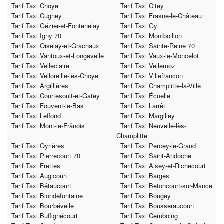
Tarif Taxi Choye
Tarif Taxi Citey
Tarif Taxi Cugney
Tarif Taxi Frasne-le-Château
Tarif Taxi Gézier-et-Fontenelay
Tarif Taxi Gy
Tarif Taxi Igny 70
Tarif Taxi Montboillon
Tarif Taxi Oiselay-et-Grachaux
Tarif Taxi Sainte-Reine 70
Tarif Taxi Vantoux-et-Longevelle
Tarif Taxi Vaux-le-Moncelot
Tarif Taxi Velleclaire
Tarif Taxi Vellemoz
Tarif Taxi Velloreille-lès-Choye
Tarif Taxi Villefrancon
Tarif Taxi Argillières
Tarif Taxi Champlitte-la-Ville
Tarif Taxi Courtesoult-et-Gatey
Tarif Taxi Écuelle
Tarif Taxi Fouvent-le-Bas
Tarif Taxi Larrêt
Tarif Taxi Leffond
Tarif Taxi Margilley
Tarif Taxi Mont-le-Frânois
Tarif Taxi Neuvelle-lès-
Champlitte
Tarif Taxi Oyrières
Tarif Taxi Percey-le-Grand
Tarif Taxi Pierrecourt 70
Tarif Taxi Saint-Andoche
Tarif Taxi Frettes
Tarif Taxi Aisey-et-Richecourt
Tarif Taxi Augicourt
Tarif Taxi Barges
Tarif Taxi Bétaucourt
Tarif Taxi Betoncourt-sur-Mance
Tarif Taxi Blondefontaine
Tarif Taxi Bougey
Tarif Taxi Bourbévelle
Tarif Taxi Bousseraucourt
Tarif Taxi Buffignécourt
Tarif Taxi Cemboing