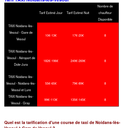
Nombre de
Tarif Estimé Jour
Tarif Estimé Nuit
chauffeur
Disponible
TAXI Noidans-lès-
Vesoul - Gare de
10€-13€
17€-20€
8
Vesoul
TAXI Noidans-lès-
Vesoul - Aéroport de
182€-196€
249€-269€
8
Dole-Jura
TAXI Noidans-lès-
Vesoul - Noidans-lès-
55€-65€
79€-89€
8
Vesoul et Lure
TAXI Noidans-lès-
99€-113€
135€-145€
8
Vesoul - Gray
Quel est la tarification d'une course de taxi de Noidans-lès-