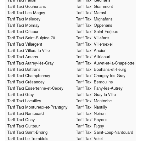
Tarif Taxi Gouhenans
Tarif Taxi Grammont
Tarif Taxi Les Magny
Tarif Taxi Marast
Tarif Taxi Mélecey
Tarif Taxi Mignafans
Tarif Taxi Moimay
Tarif Taxi Oppenans
Tarif Taxi Oricourt
Tarif Taxi Saint-Ferjeux
Tarif Taxi Saint-Sulpice 70
Tarif Taxi Villafans
Tarif Taxi Villargent
Tarif Taxi Villersexel
Tarif Taxi Villers-la-Ville
Tarif Taxi Ancier
Tarif Taxi Arsans
Tarif Taxi Attricourt
Tarif Taxi Autrey-lès-Gray
Tarif Taxi Auvet-et-la-Chapelotte
Tarif Taxi Battrans
Tarif Taxi Bouhans-et-Feurg
Tarif Taxi Champtonnay
Tarif Taxi Chargey-lès-Gray
Tarif Taxi Crésancey
Tarif Taxi Esmoulins
Tarif Taxi Essertenne-et-Cecey
Tarif Taxi Fahy-lès-Autrey
Tarif Taxi Gray
Tarif Taxi Gray-la-Ville
Tarif Taxi Loeuilley
Tarif Taxi Mantoche
Tarif Taxi Montureux-et-Prantigny
Tarif Taxi Nantilly
Tarif Taxi Nantouard
Tarif Taxi Noiron
Tarif Taxi Onay
Tarif Taxi Poyans
Tarif Taxi Quitteur
Tarif Taxi Rigny
Tarif Taxi Saint-Broing
Tarif Taxi Saint-Loup-Nantouard
Tarif Taxi Le Tremblois
Tarif Taxi Velet