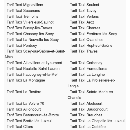
Tarif Taxi Mignavillers
Tarif Taxi Saulnot
Tarif Taxi Secenans
Tarif Taxi Tavey
Tarif Taxi Trémoins
Tarif Taxi Verlans
Tarif Taxi Villers-sur-Saulnot
Tarif Taxi Aroz
Tarif Taxi Bucey-lès-Traves
Tarif Taxi Chantes
Tarif Taxi Chassey-lès-Scey
Tarif Taxi Ferrières-lès-Scey
Tarif Taxi La Neuvelle-lès-Scey
Tarif Taxi Ovanches
Tarif Taxi Pontcey
Tarif Taxi Rupt-sur-Saône
Tarif Taxi Scey-sur-Saône-et-Saint-
Tarif Taxi Traves
Albin
Tarif Taxi Aillevillers-et-Lyaumont
Tarif Taxi Corbenay
Tarif Taxi Beulotte-Saint-Laurent
Tarif Taxi Esmoulières
Tarif Taxi Faucogney-et-la-Mer
Tarif Taxi La Longine
Tarif Taxi La Montagne
Tarif Taxi La Proiselière-et-
Langle
Tarif Taxi La Rosière
Tarif Taxi Sainte-Marie-en-
Chanois
Tarif Taxi La Voivre 70
Tarif Taxi Abelcourt
Tarif Taxi Ailloncourt
Tarif Taxi Baudoncourt
Tarif Taxi Betoncourt-lès-Brotte
Tarif Taxi Breuches
Tarif Taxi Brotte-lès-Luxeuil
Tarif Taxi La Chapelle-lès-Luxeuil
Tarif Taxi Citers
Tarif Taxi La Corbière