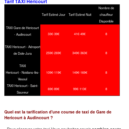
Tarif TAXI Héricourt
Nombre de
Tarif Estimé Jour
Tarif Estimé Nuit
chauffeur
Disponible
TAXI Gare de Hericourt
33€-39€
41€-49€
8
- Audincourt
TAXI Hericourt - Aéroport
259€-269€
349€-363€
8
de Dole-Jura
TAXI
Hericourt - Noidans-lès-
109€-119€
149€-169€
8
Vesoul
TAXI Hericourt - Saint-
69€-89€
99€-113€
8
Sauveur
Quel est la tarification d'une course de taxi de
Gare de
Hericourt
à
Audincourt
?