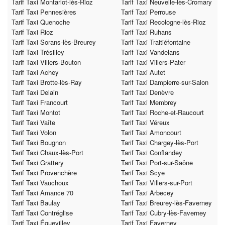
Tarif Taxi Montarlot-lès-Rioz
Tarif Taxi Neuvelle-lès-Cromary
Tarif Taxi Pennesières
Tarif Taxi Perrouse
Tarif Taxi Quenoche
Tarif Taxi Recologne-lès-Rioz
Tarif Taxi Rioz
Tarif Taxi Ruhans
Tarif Taxi Sorans-lès-Breurey
Tarif Taxi Traitiéfontaine
Tarif Taxi Trésilley
Tarif Taxi Vandelans
Tarif Taxi Villers-Bouton
Tarif Taxi Villers-Pater
Tarif Taxi Achey
Tarif Taxi Autet
Tarif Taxi Brotte-lès-Ray
Tarif Taxi Dampierre-sur-Salon
Tarif Taxi Delain
Tarif Taxi Denèvre
Tarif Taxi Francourt
Tarif Taxi Membrey
Tarif Taxi Montot
Tarif Taxi Roche-et-Raucourt
Tarif Taxi Vaîte
Tarif Taxi Véreux
Tarif Taxi Volon
Tarif Taxi Amoncourt
Tarif Taxi Bougnon
Tarif Taxi Chargey-lès-Port
Tarif Taxi Chaux-lès-Port
Tarif Taxi Conflandey
Tarif Taxi Grattery
Tarif Taxi Port-sur-Saône
Tarif Taxi Provenchère
Tarif Taxi Scye
Tarif Taxi Vauchoux
Tarif Taxi Villers-sur-Port
Tarif Taxi Amance 70
Tarif Taxi Arbecey
Tarif Taxi Baulay
Tarif Taxi Breurey-lès-Faverney
Tarif Taxi Contréglise
Tarif Taxi Cubry-lès-Faverney
Tarif Taxi Équevilley
Tarif Taxi Faverney