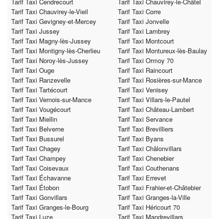
Tarif Taxi Cendrecourt
Tarif Taxi Chauvirey-le-Châtel
Tarif Taxi Chauvirey-le-Vieil
Tarif Taxi Corre
Tarif Taxi Gevigney-et-Mercey
Tarif Taxi Jonvelle
Tarif Taxi Jussey
Tarif Taxi Lambrey
Tarif Taxi Magny-lès-Jussey
Tarif Taxi Montcourt
Tarif Taxi Montigny-lès-Cherlieu
Tarif Taxi Montureux-lès-Baulay
Tarif Taxi Noroy-lès-Jussey
Tarif Taxi Ormoy 70
Tarif Taxi Ouge
Tarif Taxi Raincourt
Tarif Taxi Ranzevelle
Tarif Taxi Rosières-sur-Mance
Tarif Taxi Tartécourt
Tarif Taxi Venisey
Tarif Taxi Vernois-sur-Mance
Tarif Taxi Villars-le-Pautel
Tarif Taxi Vougécourt
Tarif Taxi Château-Lambert
Tarif Taxi Miellin
Tarif Taxi Servance
Tarif Taxi Belverne
Tarif Taxi Brevilliers
Tarif Taxi Bussurel
Tarif Taxi Byans
Tarif Taxi Chagey
Tarif Taxi Châlonvillars
Tarif Taxi Champey
Tarif Taxi Chenebier
Tarif Taxi Coisevaux
Tarif Taxi Couthenans
Tarif Taxi Échavanne
Tarif Taxi Errevet
Tarif Taxi Étobon
Tarif Taxi Frahier-et-Châtebier
Tarif Taxi Gonvillars
Tarif Taxi Granges-la-Ville
Tarif Taxi Granges-le-Bourg
Tarif Taxi Héricourt 70
Tarif Taxi Luze
Tarif Taxi Mandrevillars