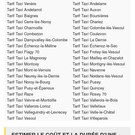
Tarif Taxi Venère
Tarif Taxi Andelarre
Tarif Taxi Andelarrot
Tarif Taxi Auxon
Tarif Taxi Baignes
Tarif Taxi Boursières
Tarif Taxi Cerre-lès-Noroy
Tarif Taxi Chariez
Tarif Taxi Charmoille
Tarif Taxi Colombe-lès-Vesoul
Tarif Taxi Comberjon
Tarif Taxi Coulevon
Tarif Taxi Dampvalley-lès-Colombe
Tarif Taxi La Demie
Tarif Taxi Échenoz-la-Méline
Tarif Taxi Échenoz-le-Sec
Tarif Taxi Flagy 70
Tarif Taxi Frotey-lès-Vesoul
Tarif Taxi Le Magnoray
Tarif Taxi Mailley-et-Chazelot
Tarif Taxi Montcey
Tarif Taxi Montigny-lès-Vesoul
Tarif Taxi Mont-le-Vernois
Tarif Taxi Navenne
Tarif Taxi Neurey-lès-la-Demie
Tarif Taxi Noidans-lès-Vesoul
Tarif Taxi Noroy-le-Bourg
Tarif Taxi Pusey
Tarif Taxi Pusy-et-Épenoux
Tarif Taxi Quincey
Tarif Taxi Raze
Tarif Taxi Rosey 70
Tarif Taxi Vaivre-et-Montoille
Tarif Taxi Vallerois-le-Bois
Tarif Taxi Vallerois-Lorioz
Tarif Taxi Vellefaux
Tarif Taxi Velleguindry-et-Levrecey
Tarif Taxi Velle-le-Châtel
Tarif Taxi Vesoul
Tarif Taxi Villeparois
ESTIMER LE COÛT ET LA DURÉE D'UNE