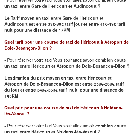
- Pour réserver votre taxi Vous souhaitez savoir
combien coute
un taxi
entre
Gare de Hericourt
et
Audincourt
?
Le Tarif moyen en taxi entre
Gare de Hericourt
et
Audincourt
est entre 33€-39€ tarif jour et entre 41€-49€ tarif
nuit pour une distance de 17KM
Quel tarif pour une course de taxi de Héricourt
à Aéroport de
Dole-Besançon-Dijon
?
- Pour réserver votre taxi Vous souhaitez savoir
combien coute
un taxi entre Héricourt et Aéroport de Dole-Besançon-Dijon ?
L’estimation du prix moyen en taxi entre Héricourt et
Aéroport de Dole-Besançon-Dijon
est entre 259€-269€ tarif
du jour et entre 349€-363€ tarif nuit pour une distance de
143KM
Quel prix pour une course de taxi de Héricourt
à Noidans-
lès-Vesoul
?
- Pour réserver votre taxi Vous souhaitez savoir
combien coute
un taxi entre Héricourt et Noidans-lès-Vesoul
?