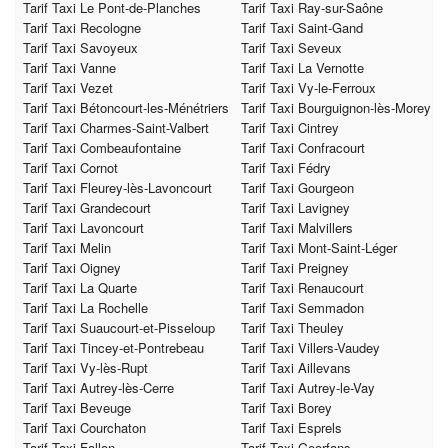
Tarif Taxi Le Pont-de-Planches
Tarif Taxi Ray-sur-Saône
Tarif Taxi Recologne
Tarif Taxi Saint-Gand
Tarif Taxi Savoyeux
Tarif Taxi Seveux
Tarif Taxi Vanne
Tarif Taxi La Vernotte
Tarif Taxi Vezet
Tarif Taxi Vy-le-Ferroux
Tarif Taxi Bétoncourt-les-Ménétriers
Tarif Taxi Bourguignon-lès-Morey
Tarif Taxi Charmes-Saint-Valbert
Tarif Taxi Cintrey
Tarif Taxi Combeaufontaine
Tarif Taxi Confracourt
Tarif Taxi Cornot
Tarif Taxi Fédry
Tarif Taxi Fleurey-lès-Lavoncourt
Tarif Taxi Gourgeon
Tarif Taxi Grandecourt
Tarif Taxi Lavigney
Tarif Taxi Lavoncourt
Tarif Taxi Malvillers
Tarif Taxi Melin
Tarif Taxi Mont-Saint-Léger
Tarif Taxi Oigney
Tarif Taxi Preigney
Tarif Taxi La Quarte
Tarif Taxi Renaucourt
Tarif Taxi La Rochelle
Tarif Taxi Semmadon
Tarif Taxi Suaucourt-et-Pisseloup
Tarif Taxi Theuley
Tarif Taxi Tincey-et-Pontrebeau
Tarif Taxi Villers-Vaudey
Tarif Taxi Vy-lès-Rupt
Tarif Taxi Aillevans
Tarif Taxi Autrey-lès-Cerre
Tarif Taxi Autrey-le-Vay
Tarif Taxi Beveuge
Tarif Taxi Borey
Tarif Taxi Courchaton
Tarif Taxi Esprels
Tarif Taxi Fallon
Tarif Taxi Georfans