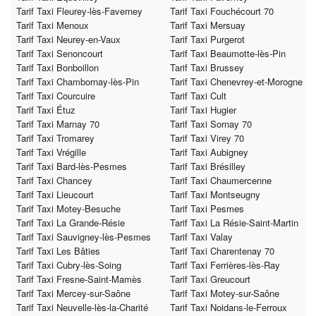
Tarif Taxi Fleurey-lès-Faverney
Tarif Taxi Fouchécourt 70
Tarif Taxi Menoux
Tarif Taxi Mersuay
Tarif Taxi Neurey-en-Vaux
Tarif Taxi Purgerot
Tarif Taxi Senoncourt
Tarif Taxi Beaumotte-lès-Pin
Tarif Taxi Bonboillon
Tarif Taxi Brussey
Tarif Taxi Chambornay-lès-Pin
Tarif Taxi Chenevrey-et-Morogne
Tarif Taxi Courcuire
Tarif Taxi Cult
Tarif Taxi Étuz
Tarif Taxi Hugier
Tarif Taxi Marnay 70
Tarif Taxi Sornay 70
Tarif Taxi Tromarey
Tarif Taxi Virey 70
Tarif Taxi Vrégille
Tarif Taxi Aubigney
Tarif Taxi Bard-lès-Pesmes
Tarif Taxi Brésilley
Tarif Taxi Chancey
Tarif Taxi Chaumercenne
Tarif Taxi Lieucourt
Tarif Taxi Montseugny
Tarif Taxi Motey-Besuche
Tarif Taxi Pesmes
Tarif Taxi La Grande-Résie
Tarif Taxi La Résie-Saint-Martin
Tarif Taxi Sauvigney-lès-Pesmes
Tarif Taxi Valay
Tarif Taxi Les Bâties
Tarif Taxi Charentenay 70
Tarif Taxi Cubry-lès-Soing
Tarif Taxi Ferrières-lès-Ray
Tarif Taxi Fresne-Saint-Mamès
Tarif Taxi Greucourt
Tarif Taxi Mercey-sur-Saône
Tarif Taxi Motey-sur-Saône
Tarif Taxi Neuvelle-lès-la-Charité
Tarif Taxi Noidans-le-Ferroux