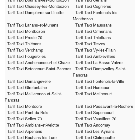
Tarif Taxi Chassey-lès-Montbozon
Tarif Taxi Cognières
Tarif Taxi Dampierre-sur-Linotte
Tarif Taxi Fontenois-lès-
Montbozon
Tarif Taxi Larians-et-Munans
Tarif Taxi Maussans
Tarif Taxi Montbozon
Tarif Taxi Ormenans
Tarif Taxi Presle 70
Tarif Taxi Thieffrans
Tarif Taxi Thiénans
Tarif Taxi Trevey
Tarif Taxi Verchamp
Tarif Taxi Vy-lès-Filain
Tarif Taxi Fougerolles
Tarif Taxi Ambiévillers
Tarif Taxi Anchenoncourt-et-Chazel
Tarif Taxi La Basse-Vaivre
Tarif Taxi Betoncourt-Saint-Pancras
Tarif Taxi Dampvalley-Saint-
Pancras
Tarif Taxi Demangevelle
Tarif Taxi Fontenois-la-Ville
Tarif Taxi Girefontaine
Tarif Taxi Hurecourt
Tarif Taxi Mailleroncourt-Saint-
Tarif Taxi Melincourt
Pancras
Tarif Taxi Montdoré
Tarif Taxi Passavant-la-Rochère
Tarif Taxi Pont-du-Bois
Tarif Taxi Saponcourt
Tarif Taxi Selles 70
Tarif Taxi Vauvillers 70
Tarif Taxi Amblans-et-Velotte
Tarif Taxi Andornay
Tarif Taxi Arpenans
Tarif Taxi Les Aynans
Tarif Taxi Bouhans-lès-Lure
Tarif Taxi Clairegoutte