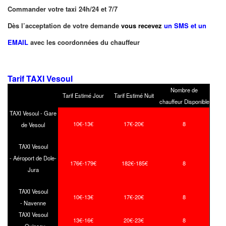
Commander votre taxi 24h/24 et 7/7
Dès l’acceptation de votre demande
vous recevez
un SMS et un
EMAIL
avec les coordonnées du chauffeur
Tarif TAXI Vesoul
Nombre de
Tarif Estimé Jour
Tarif Estimé Nuit
chauffeur Disponible
TAXI Vesoul - Gare
10€-13€
17€-20€
8
de Vesoul
TAXI Vesoul
- Aéroport de Dole-
176€-179€
182€-185€
8
Jura
TAXI Vesoul
10€-13€
17€-20€
8
- Navenne
TAXI Vesoul
13€-16€
20€-23€
8