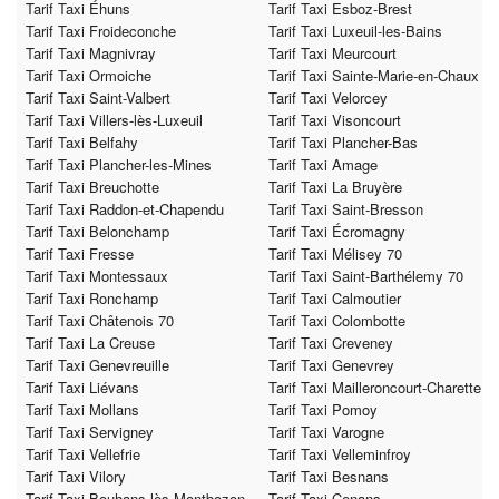
Tarif Taxi Éhuns
Tarif Taxi Esboz-Brest
Tarif Taxi Froideconche
Tarif Taxi Luxeuil-les-Bains
Tarif Taxi Magnivray
Tarif Taxi Meurcourt
Tarif Taxi Ormoiche
Tarif Taxi Sainte-Marie-en-Chaux
Tarif Taxi Saint-Valbert
Tarif Taxi Velorcey
Tarif Taxi Villers-lès-Luxeuil
Tarif Taxi Visoncourt
Tarif Taxi Belfahy
Tarif Taxi Plancher-Bas
Tarif Taxi Plancher-les-Mines
Tarif Taxi Amage
Tarif Taxi Breuchotte
Tarif Taxi La Bruyère
Tarif Taxi Raddon-et-Chapendu
Tarif Taxi Saint-Bresson
Tarif Taxi Belonchamp
Tarif Taxi Écromagny
Tarif Taxi Fresse
Tarif Taxi Mélisey 70
Tarif Taxi Montessaux
Tarif Taxi Saint-Barthélemy 70
Tarif Taxi Ronchamp
Tarif Taxi Calmoutier
Tarif Taxi Châtenois 70
Tarif Taxi Colombotte
Tarif Taxi La Creuse
Tarif Taxi Creveney
Tarif Taxi Genevreuille
Tarif Taxi Genevrey
Tarif Taxi Liévans
Tarif Taxi Mailleroncourt-Charette
Tarif Taxi Mollans
Tarif Taxi Pomoy
Tarif Taxi Servigney
Tarif Taxi Varogne
Tarif Taxi Vellefrie
Tarif Taxi Velleminfroy
Tarif Taxi Vilory
Tarif Taxi Besnans
Tarif Taxi Bouhans-lès-Montbozon
Tarif Taxi Cenans