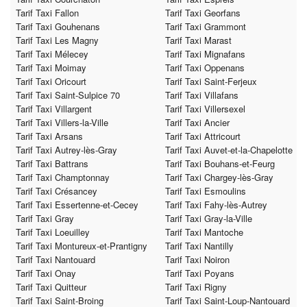
Tarif Taxi Fallon
Tarif Taxi Georfans
Tarif Taxi Gouhenans
Tarif Taxi Grammont
Tarif Taxi Les Magny
Tarif Taxi Marast
Tarif Taxi Mélecey
Tarif Taxi Mignafans
Tarif Taxi Moimay
Tarif Taxi Oppenans
Tarif Taxi Oricourt
Tarif Taxi Saint-Ferjeux
Tarif Taxi Saint-Sulpice 70
Tarif Taxi Villafans
Tarif Taxi Villargent
Tarif Taxi Villersexel
Tarif Taxi Villers-la-Ville
Tarif Taxi Ancier
Tarif Taxi Arsans
Tarif Taxi Attricourt
Tarif Taxi Autrey-lès-Gray
Tarif Taxi Auvet-et-la-Chapelotte
Tarif Taxi Battrans
Tarif Taxi Bouhans-et-Feurg
Tarif Taxi Champtonnay
Tarif Taxi Chargey-lès-Gray
Tarif Taxi Crésancey
Tarif Taxi Esmoulins
Tarif Taxi Essertenne-et-Cecey
Tarif Taxi Fahy-lès-Autrey
Tarif Taxi Gray
Tarif Taxi Gray-la-Ville
Tarif Taxi Loeuilley
Tarif Taxi Mantoche
Tarif Taxi Montureux-et-Prantigny
Tarif Taxi Nantilly
Tarif Taxi Nantouard
Tarif Taxi Noiron
Tarif Taxi Onay
Tarif Taxi Poyans
Tarif Taxi Quitteur
Tarif Taxi Rigny
Tarif Taxi Saint-Broing
Tarif Taxi Saint-Loup-Nantouard