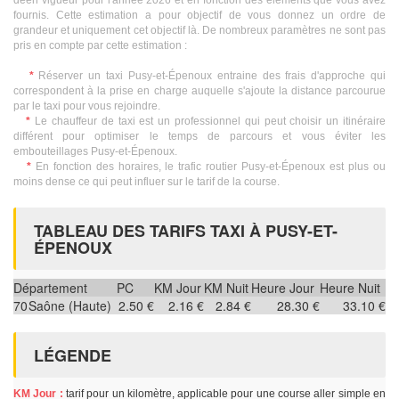
deen vigueur pour l'année 2026 et en fonction des éléments que vous avez
fournis. Cette estimation a pour objectif de vous donnez un ordre de
grandeur et uniquement cet objectif là. De nombreux paramètres ne sont pas
pris en compte par cette estimation :
*
Réserver un taxi Pusy-et-Épenoux entraine des frais d'approche qui
correspondent à la prise en charge auquelle s'ajoute la distance parcourue
par le taxi pour vous rejoindre.
*
Le chauffeur de taxi est un professionnel qui peut choisir un itinéraire
différent pour optimiser le temps de parcours et vous éviter les
embouteillages Pusy-et-Épenoux.
*
En fonction des horaires, le trafic routier Pusy-et-Épenoux est plus ou
moins dense ce qui peut influer sur le tarif de la course.
TABLEAU DES TARIFS TAXI À PUSY-ET-
ÉPENOUX
Département
PC
KM Jour
KM Nuit
Heure Jour
Heure Nuit
70
Saône (Haute)
2.50 €
2.16 €
2.84 €
28.30 €
33.10 €
LÉGENDE
KM Jour :
tarif pour un kilomètre, applicable pour une course aller simple en