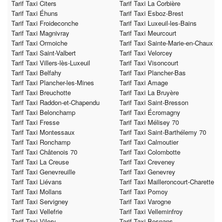
Tarif Taxi Citers
Tarif Taxi La Corbière
Tarif Taxi Éhuns
Tarif Taxi Esboz-Brest
Tarif Taxi Froideconche
Tarif Taxi Luxeuil-les-Bains
Tarif Taxi Magnivray
Tarif Taxi Meurcourt
Tarif Taxi Ormoiche
Tarif Taxi Sainte-Marie-en-Chaux
Tarif Taxi Saint-Valbert
Tarif Taxi Velorcey
Tarif Taxi Villers-lès-Luxeuil
Tarif Taxi Visoncourt
Tarif Taxi Belfahy
Tarif Taxi Plancher-Bas
Tarif Taxi Plancher-les-Mines
Tarif Taxi Amage
Tarif Taxi Breuchotte
Tarif Taxi La Bruyère
Tarif Taxi Raddon-et-Chapendu
Tarif Taxi Saint-Bresson
Tarif Taxi Belonchamp
Tarif Taxi Écromagny
Tarif Taxi Fresse
Tarif Taxi Mélisey 70
Tarif Taxi Montessaux
Tarif Taxi Saint-Barthélemy 70
Tarif Taxi Ronchamp
Tarif Taxi Calmoutier
Tarif Taxi Châtenois 70
Tarif Taxi Colombotte
Tarif Taxi La Creuse
Tarif Taxi Creveney
Tarif Taxi Genevreuille
Tarif Taxi Genevrey
Tarif Taxi Liévans
Tarif Taxi Mailleroncourt-Charette
Tarif Taxi Mollans
Tarif Taxi Pomoy
Tarif Taxi Servigney
Tarif Taxi Varogne
Tarif Taxi Vellefrie
Tarif Taxi Velleminfroy
Tarif Taxi Vilory
Tarif Taxi Besnans