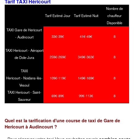
Tarif TAXI Héricourt
Nombre de
Tarif Estimé Jour
Tarif Estimé Nuit
chauffeur
Disponible
TAXI Gare de Hericourt
33€-39€
41€-49€
8
- Audincourt
TAXI Hericourt - Aéroport
259€-269€
349€-363€
8
de Dole-Jura
TAXI
Hericourt - Noidans-lès-
109€-119€
149€-169€
8
Vesoul
TAXI Hericourt - Saint-
69€-89€
99€-113€
8
Sauveur
Quel est la tarification d'une course de taxi de
Gare de
Hericourt
à
Audincourt
?