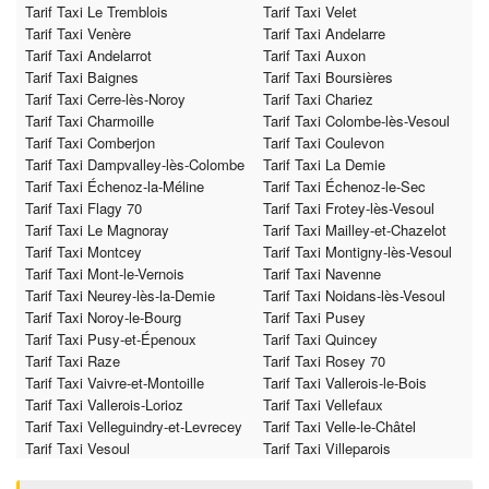
Tarif Taxi Le Tremblois
Tarif Taxi Velet
Tarif Taxi Venère
Tarif Taxi Andelarre
Tarif Taxi Andelarrot
Tarif Taxi Auxon
Tarif Taxi Baignes
Tarif Taxi Boursières
Tarif Taxi Cerre-lès-Noroy
Tarif Taxi Chariez
Tarif Taxi Charmoille
Tarif Taxi Colombe-lès-Vesoul
Tarif Taxi Comberjon
Tarif Taxi Coulevon
Tarif Taxi Dampvalley-lès-Colombe
Tarif Taxi La Demie
Tarif Taxi Échenoz-la-Méline
Tarif Taxi Échenoz-le-Sec
Tarif Taxi Flagy 70
Tarif Taxi Frotey-lès-Vesoul
Tarif Taxi Le Magnoray
Tarif Taxi Mailley-et-Chazelot
Tarif Taxi Montcey
Tarif Taxi Montigny-lès-Vesoul
Tarif Taxi Mont-le-Vernois
Tarif Taxi Navenne
Tarif Taxi Neurey-lès-la-Demie
Tarif Taxi Noidans-lès-Vesoul
Tarif Taxi Noroy-le-Bourg
Tarif Taxi Pusey
Tarif Taxi Pusy-et-Épenoux
Tarif Taxi Quincey
Tarif Taxi Raze
Tarif Taxi Rosey 70
Tarif Taxi Vaivre-et-Montoille
Tarif Taxi Vallerois-le-Bois
Tarif Taxi Vallerois-Lorioz
Tarif Taxi Vellefaux
Tarif Taxi Velleguindry-et-Levrecey
Tarif Taxi Velle-le-Châtel
Tarif Taxi Vesoul
Tarif Taxi Villeparois