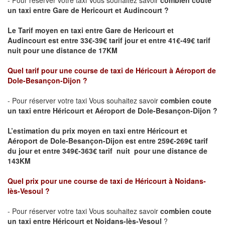
- Pour réserver votre taxi Vous souhaitez savoir
combien coute
un taxi
entre
Gare de Hericourt
et
Audincourt
?
Le Tarif moyen en taxi entre
Gare de Hericourt
et
Audincourt
est entre 33€-39€ tarif jour et entre 41€-49€ tarif
nuit pour une distance de 17KM
Quel tarif pour une course de taxi de Héricourt
à Aéroport de
Dole-Besançon-Dijon
?
- Pour réserver votre taxi Vous souhaitez savoir
combien coute
un taxi entre Héricourt et Aéroport de Dole-Besançon-Dijon ?
L’estimation du prix moyen en taxi entre Héricourt et
Aéroport de Dole-Besançon-Dijon
est entre 259€-269€ tarif
du jour et entre 349€-363€ tarif nuit pour une distance de
143KM
Quel prix pour une course de taxi de Héricourt
à Noidans-
lès-Vesoul
?
- Pour réserver votre taxi Vous souhaitez savoir
combien coute
un taxi entre Héricourt et Noidans-lès-Vesoul
?