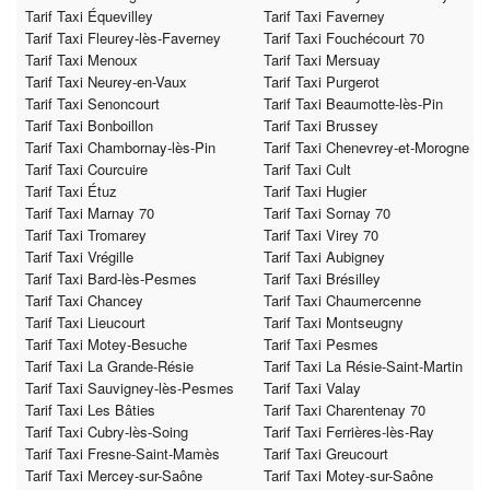
Tarif Taxi Équevilley
Tarif Taxi Faverney
Tarif Taxi Fleurey-lès-Faverney
Tarif Taxi Fouchécourt 70
Tarif Taxi Menoux
Tarif Taxi Mersuay
Tarif Taxi Neurey-en-Vaux
Tarif Taxi Purgerot
Tarif Taxi Senoncourt
Tarif Taxi Beaumotte-lès-Pin
Tarif Taxi Bonboillon
Tarif Taxi Brussey
Tarif Taxi Chambornay-lès-Pin
Tarif Taxi Chenevrey-et-Morogne
Tarif Taxi Courcuire
Tarif Taxi Cult
Tarif Taxi Étuz
Tarif Taxi Hugier
Tarif Taxi Marnay 70
Tarif Taxi Sornay 70
Tarif Taxi Tromarey
Tarif Taxi Virey 70
Tarif Taxi Vrégille
Tarif Taxi Aubigney
Tarif Taxi Bard-lès-Pesmes
Tarif Taxi Brésilley
Tarif Taxi Chancey
Tarif Taxi Chaumercenne
Tarif Taxi Lieucourt
Tarif Taxi Montseugny
Tarif Taxi Motey-Besuche
Tarif Taxi Pesmes
Tarif Taxi La Grande-Résie
Tarif Taxi La Résie-Saint-Martin
Tarif Taxi Sauvigney-lès-Pesmes
Tarif Taxi Valay
Tarif Taxi Les Bâties
Tarif Taxi Charentenay 70
Tarif Taxi Cubry-lès-Soing
Tarif Taxi Ferrières-lès-Ray
Tarif Taxi Fresne-Saint-Mamès
Tarif Taxi Greucourt
Tarif Taxi Mercey-sur-Saône
Tarif Taxi Motey-sur-Saône