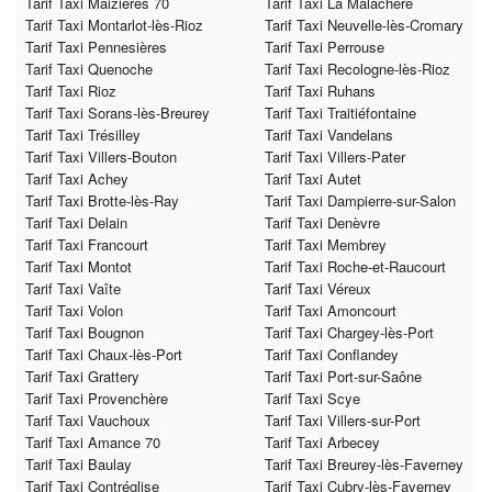
Tarif Taxi Maizières 70
Tarif Taxi La Malachère
Tarif Taxi Montarlot-lès-Rioz
Tarif Taxi Neuvelle-lès-Cromary
Tarif Taxi Pennesières
Tarif Taxi Perrouse
Tarif Taxi Quenoche
Tarif Taxi Recologne-lès-Rioz
Tarif Taxi Rioz
Tarif Taxi Ruhans
Tarif Taxi Sorans-lès-Breurey
Tarif Taxi Traitiéfontaine
Tarif Taxi Trésilley
Tarif Taxi Vandelans
Tarif Taxi Villers-Bouton
Tarif Taxi Villers-Pater
Tarif Taxi Achey
Tarif Taxi Autet
Tarif Taxi Brotte-lès-Ray
Tarif Taxi Dampierre-sur-Salon
Tarif Taxi Delain
Tarif Taxi Denèvre
Tarif Taxi Francourt
Tarif Taxi Membrey
Tarif Taxi Montot
Tarif Taxi Roche-et-Raucourt
Tarif Taxi Vaîte
Tarif Taxi Véreux
Tarif Taxi Volon
Tarif Taxi Amoncourt
Tarif Taxi Bougnon
Tarif Taxi Chargey-lès-Port
Tarif Taxi Chaux-lès-Port
Tarif Taxi Conflandey
Tarif Taxi Grattery
Tarif Taxi Port-sur-Saône
Tarif Taxi Provenchère
Tarif Taxi Scye
Tarif Taxi Vauchoux
Tarif Taxi Villers-sur-Port
Tarif Taxi Amance 70
Tarif Taxi Arbecey
Tarif Taxi Baulay
Tarif Taxi Breurey-lès-Faverney
Tarif Taxi Contréglise
Tarif Taxi Cubry-lès-Faverney