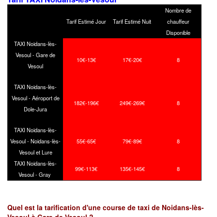
Nombre de
Tarif Estimé Jour
Tarif Estimé Nuit
chauffeur
Disponible
TAXI Noidans-lès-
Vesoul - Gare de
10€-13€
17€-20€
8
Vesoul
TAXI Noidans-lès-
Vesoul - Aéroport de
182€-196€
249€-269€
8
Dole-Jura
TAXI Noidans-lès-
Vesoul - Noidans-lès-
55€-65€
79€-89€
8
Vesoul et Lure
TAXI Noidans-lès-
99€-113€
135€-145€
8
Vesoul - Gray
Quel est la tarification d'une course de taxi de Noidans-lès-