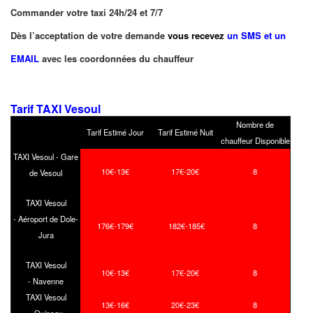
Commander votre taxi 24h/24 et 7/7
Dès l’acceptation de votre demande
vous recevez
un SMS et un
EMAIL
avec les coordonnées du chauffeur
Tarif TAXI Vesoul
Nombre de
Tarif Estimé Jour
Tarif Estimé Nuit
chauffeur Disponible
TAXI Vesoul - Gare
10€-13€
17€-20€
8
de Vesoul
TAXI Vesoul
- Aéroport de Dole-
176€-179€
182€-185€
8
Jura
TAXI Vesoul
10€-13€
17€-20€
8
- Navenne
TAXI Vesoul
13€-16€
20€-23€
8