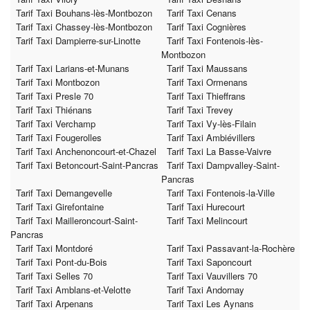
Tarif Taxi Bouhans-lès-Montbozon
Tarif Taxi Cenans
Tarif Taxi Chassey-lès-Montbozon
Tarif Taxi Cognières
Tarif Taxi Dampierre-sur-Linotte
Tarif Taxi Fontenois-lès-
Montbozon
Tarif Taxi Larians-et-Munans
Tarif Taxi Maussans
Tarif Taxi Montbozon
Tarif Taxi Ormenans
Tarif Taxi Presle 70
Tarif Taxi Thieffrans
Tarif Taxi Thiénans
Tarif Taxi Trevey
Tarif Taxi Verchamp
Tarif Taxi Vy-lès-Filain
Tarif Taxi Fougerolles
Tarif Taxi Ambiévillers
Tarif Taxi Anchenoncourt-et-Chazel
Tarif Taxi La Basse-Vaivre
Tarif Taxi Betoncourt-Saint-Pancras
Tarif Taxi Dampvalley-Saint-
Pancras
Tarif Taxi Demangevelle
Tarif Taxi Fontenois-la-Ville
Tarif Taxi Girefontaine
Tarif Taxi Hurecourt
Tarif Taxi Mailleroncourt-Saint-
Tarif Taxi Melincourt
Pancras
Tarif Taxi Montdoré
Tarif Taxi Passavant-la-Rochère
Tarif Taxi Pont-du-Bois
Tarif Taxi Saponcourt
Tarif Taxi Selles 70
Tarif Taxi Vauvillers 70
Tarif Taxi Amblans-et-Velotte
Tarif Taxi Andornay
Tarif Taxi Arpenans
Tarif Taxi Les Aynans