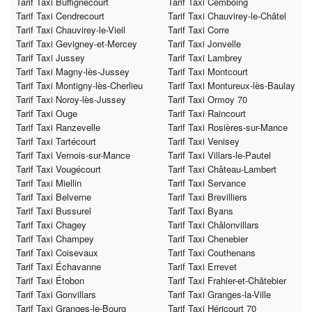
Tarif Taxi Buffignécourt
Tarif Taxi Cemboing
Tarif Taxi Cendrecourt
Tarif Taxi Chauvirey-le-Châtel
Tarif Taxi Chauvirey-le-Vieil
Tarif Taxi Corre
Tarif Taxi Gevigney-et-Mercey
Tarif Taxi Jonvelle
Tarif Taxi Jussey
Tarif Taxi Lambrey
Tarif Taxi Magny-lès-Jussey
Tarif Taxi Montcourt
Tarif Taxi Montigny-lès-Cherlieu
Tarif Taxi Montureux-lès-Baulay
Tarif Taxi Noroy-lès-Jussey
Tarif Taxi Ormoy 70
Tarif Taxi Ouge
Tarif Taxi Raincourt
Tarif Taxi Ranzevelle
Tarif Taxi Rosières-sur-Mance
Tarif Taxi Tartécourt
Tarif Taxi Venisey
Tarif Taxi Vernois-sur-Mance
Tarif Taxi Villars-le-Pautel
Tarif Taxi Vougécourt
Tarif Taxi Château-Lambert
Tarif Taxi Miellin
Tarif Taxi Servance
Tarif Taxi Belverne
Tarif Taxi Brevilliers
Tarif Taxi Bussurel
Tarif Taxi Byans
Tarif Taxi Chagey
Tarif Taxi Châlonvillars
Tarif Taxi Champey
Tarif Taxi Chenebier
Tarif Taxi Coisevaux
Tarif Taxi Couthenans
Tarif Taxi Échavanne
Tarif Taxi Errevet
Tarif Taxi Étobon
Tarif Taxi Frahier-et-Châtebier
Tarif Taxi Gonvillars
Tarif Taxi Granges-la-Ville
Tarif Taxi Granges-le-Bourg
Tarif Taxi Héricourt 70