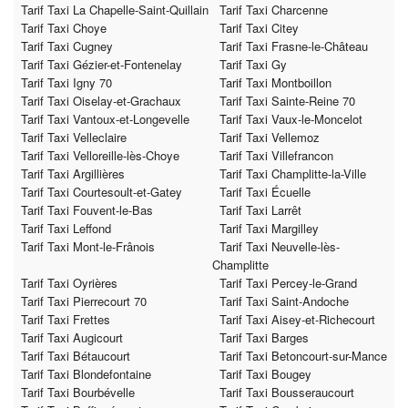
Tarif Taxi La Chapelle-Saint-Quillain
Tarif Taxi Charcenne
Tarif Taxi Choye
Tarif Taxi Citey
Tarif Taxi Cugney
Tarif Taxi Frasne-le-Château
Tarif Taxi Gézier-et-Fontenelay
Tarif Taxi Gy
Tarif Taxi Igny 70
Tarif Taxi Montboillon
Tarif Taxi Oiselay-et-Grachaux
Tarif Taxi Sainte-Reine 70
Tarif Taxi Vantoux-et-Longevelle
Tarif Taxi Vaux-le-Moncelot
Tarif Taxi Velleclaire
Tarif Taxi Vellemoz
Tarif Taxi Velloreille-lès-Choye
Tarif Taxi Villefrancon
Tarif Taxi Argillières
Tarif Taxi Champlitte-la-Ville
Tarif Taxi Courtesoult-et-Gatey
Tarif Taxi Écuelle
Tarif Taxi Fouvent-le-Bas
Tarif Taxi Larrêt
Tarif Taxi Leffond
Tarif Taxi Margilley
Tarif Taxi Mont-le-Frânois
Tarif Taxi Neuvelle-lès-
Champlitte
Tarif Taxi Oyrières
Tarif Taxi Percey-le-Grand
Tarif Taxi Pierrecourt 70
Tarif Taxi Saint-Andoche
Tarif Taxi Frettes
Tarif Taxi Aisey-et-Richecourt
Tarif Taxi Augicourt
Tarif Taxi Barges
Tarif Taxi Bétaucourt
Tarif Taxi Betoncourt-sur-Mance
Tarif Taxi Blondefontaine
Tarif Taxi Bougey
Tarif Taxi Bourbévelle
Tarif Taxi Bousseraucourt