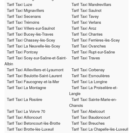
Tarif Taxi Luze
Tarif Taxi Mandrevillars
Tarif Taxi Mignavillers
Tarif Taxi Saulnot
Tarif Taxi Secenans
Tarif Taxi Tavey
Tarif Taxi Trémoins
Tarif Taxi Verlans
Tarif Taxi Villers-sur-Saulnot
Tarif Taxi Aroz
Tarif Taxi Bucey-lès-Traves
Tarif Taxi Chantes
Tarif Taxi Chassey-lès-Scey
Tarif Taxi Ferrières-lès-Scey
Tarif Taxi La Neuvelle-lès-Scey
Tarif Taxi Ovanches
Tarif Taxi Pontcey
Tarif Taxi Rupt-sur-Saône
Tarif Taxi Scey-sur-Saône-et-Saint-
Tarif Taxi Traves
Albin
Tarif Taxi Aillevillers-et-Lyaumont
Tarif Taxi Corbenay
Tarif Taxi Beulotte-Saint-Laurent
Tarif Taxi Esmoulières
Tarif Taxi Faucogney-et-la-Mer
Tarif Taxi La Longine
Tarif Taxi La Montagne
Tarif Taxi La Proiselière-et-
Langle
Tarif Taxi La Rosière
Tarif Taxi Sainte-Marie-en-
Chanois
Tarif Taxi La Voivre 70
Tarif Taxi Abelcourt
Tarif Taxi Ailloncourt
Tarif Taxi Baudoncourt
Tarif Taxi Betoncourt-lès-Brotte
Tarif Taxi Breuches
Tarif Taxi Brotte-lès-Luxeuil
Tarif Taxi La Chapelle-lès-Luxeuil