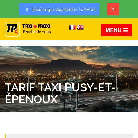
📱 Téléchargez Application TaxiProxi
X
MENU
TARIF TAXI PUSY-ET-
ÉPENOUX