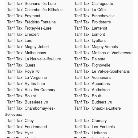
Tarif Taxi Bouhans-lès-Lure
Tarif Taxi Clairegoutte
Tarif Taxi Colombe-lès-Bithaine
Tarif Taxi La Côte
Tarif Taxi Faymont
Tarif Taxi Franchevelle
Tarif Taxi Frédéric-Fontaine
Tarif Taxi Froideterre
Tarif Taxi Frotey-lès-Lure
Tarif Taxi Lantenot
Tarif Taxi Linexert
Tarif Taxi Lomont
Tarif Taxi Lure
Tarif Taxi Lyoffans
Tarif Taxi Magny-Jobert
Tarif Taxi Magny-Vernois
Tarif Taxi Malbouhans
Tarif Taxi Moffans-et-Vacheresse
Tarif Taxi La Neuvelle-lès-Lure
Tarif Taxi Palante
Tarif Taxi Quers
Tarif Taxi Rignovelle
Tarif Taxi Roye 70
Tarif Taxi Le Val-de-Gouhenans
Tarif Taxi La Vergenne
Tarif Taxi Vouhenans
Tarif Taxi Vy-lès-Lure
Tarif Taxi Aubertans
Tarif Taxi Aulx-lès-Cromary
Tarif Taxi Authoison
Tarif Taxi Boulot
Tarif Taxi Boult
Tarif Taxi Bussières 70
Tarif Taxi Buthiers 70
Tarif Taxi Chambornay-les-
Tarif Taxi Chaux-la-Lotière
Bellevaux
Tarif Taxi Cirey
Tarif Taxi Cromary
Tarif Taxi Fondremand
Tarif Taxi Les Fontenis
Tarif Taxi Hyet
Tarif Taxi Lieffrans