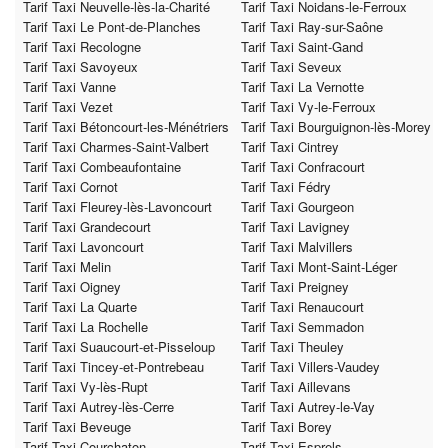
Tarif Taxi Neuvelle-lès-la-Charité
Tarif Taxi Noidans-le-Ferroux
Tarif Taxi Le Pont-de-Planches
Tarif Taxi Ray-sur-Saône
Tarif Taxi Recologne
Tarif Taxi Saint-Gand
Tarif Taxi Savoyeux
Tarif Taxi Seveux
Tarif Taxi Vanne
Tarif Taxi La Vernotte
Tarif Taxi Vezet
Tarif Taxi Vy-le-Ferroux
Tarif Taxi Bétoncourt-les-Ménétriers
Tarif Taxi Bourguignon-lès-Morey
Tarif Taxi Charmes-Saint-Valbert
Tarif Taxi Cintrey
Tarif Taxi Combeaufontaine
Tarif Taxi Confracourt
Tarif Taxi Cornot
Tarif Taxi Fédry
Tarif Taxi Fleurey-lès-Lavoncourt
Tarif Taxi Gourgeon
Tarif Taxi Grandecourt
Tarif Taxi Lavigney
Tarif Taxi Lavoncourt
Tarif Taxi Malvillers
Tarif Taxi Melin
Tarif Taxi Mont-Saint-Léger
Tarif Taxi Oigney
Tarif Taxi Preigney
Tarif Taxi La Quarte
Tarif Taxi Renaucourt
Tarif Taxi La Rochelle
Tarif Taxi Semmadon
Tarif Taxi Suaucourt-et-Pisseloup
Tarif Taxi Theuley
Tarif Taxi Tincey-et-Pontrebeau
Tarif Taxi Villers-Vaudey
Tarif Taxi Vy-lès-Rupt
Tarif Taxi Aillevans
Tarif Taxi Autrey-lès-Cerre
Tarif Taxi Autrey-le-Vay
Tarif Taxi Beveuge
Tarif Taxi Borey
Tarif Taxi Courchaton
Tarif Taxi Esprels