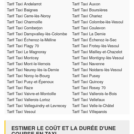
Tarif Taxi Andelarrot
Tarif Taxi Auxon
Tarif Taxi Baignes
Tarif Taxi Boursières
Tarif Taxi Cerre-lès-Noroy
Tarif Taxi Chariez
Tarif Taxi Charmoille
Tarif Taxi Colombe-lès-Vesoul
Tarif Taxi Comberjon
Tarif Taxi Coulevon
Tarif Taxi Dampvalley-lès-Colombe
Tarif Taxi La Demie
Tarif Taxi Échenoz-la-Méline
Tarif Taxi Échenoz-le-Sec
Tarif Taxi Flagy 70
Tarif Taxi Frotey-lès-Vesoul
Tarif Taxi Le Magnoray
Tarif Taxi Mailley-et-Chazelot
Tarif Taxi Montcey
Tarif Taxi Montigny-lès-Vesoul
Tarif Taxi Mont-le-Vernois
Tarif Taxi Navenne
Tarif Taxi Neurey-lès-la-Demie
Tarif Taxi Noidans-lès-Vesoul
Tarif Taxi Noroy-le-Bourg
Tarif Taxi Pusey
Tarif Taxi Pusy-et-Épenoux
Tarif Taxi Quincey
Tarif Taxi Raze
Tarif Taxi Rosey 70
Tarif Taxi Vaivre-et-Montoille
Tarif Taxi Vallerois-le-Bois
Tarif Taxi Vallerois-Lorioz
Tarif Taxi Vellefaux
Tarif Taxi Velleguindry-et-Levrecey
Tarif Taxi Velle-le-Châtel
Tarif Taxi Vesoul
Tarif Taxi Villeparois
ESTIMER LE COÛT ET LA DURÉE D'UNE
COURSE EN TAXI