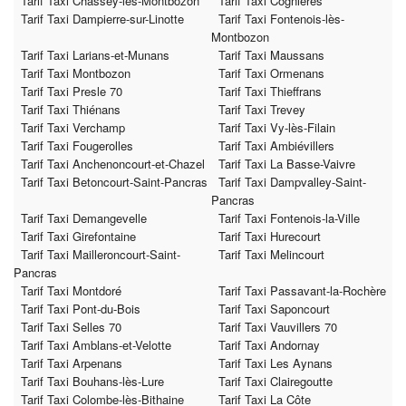
Tarif Taxi Chassey-lès-Montbozon
Tarif Taxi Cognières
Tarif Taxi Dampierre-sur-Linotte
Tarif Taxi Fontenois-lès-
Montbozon
Tarif Taxi Larians-et-Munans
Tarif Taxi Maussans
Tarif Taxi Montbozon
Tarif Taxi Ormenans
Tarif Taxi Presle 70
Tarif Taxi Thieffrans
Tarif Taxi Thiénans
Tarif Taxi Trevey
Tarif Taxi Verchamp
Tarif Taxi Vy-lès-Filain
Tarif Taxi Fougerolles
Tarif Taxi Ambiévillers
Tarif Taxi Anchenoncourt-et-Chazel
Tarif Taxi La Basse-Vaivre
Tarif Taxi Betoncourt-Saint-Pancras
Tarif Taxi Dampvalley-Saint-
Pancras
Tarif Taxi Demangevelle
Tarif Taxi Fontenois-la-Ville
Tarif Taxi Girefontaine
Tarif Taxi Hurecourt
Tarif Taxi Mailleroncourt-Saint-
Tarif Taxi Melincourt
Pancras
Tarif Taxi Montdoré
Tarif Taxi Passavant-la-Rochère
Tarif Taxi Pont-du-Bois
Tarif Taxi Saponcourt
Tarif Taxi Selles 70
Tarif Taxi Vauvillers 70
Tarif Taxi Amblans-et-Velotte
Tarif Taxi Andornay
Tarif Taxi Arpenans
Tarif Taxi Les Aynans
Tarif Taxi Bouhans-lès-Lure
Tarif Taxi Clairegoutte
Tarif Taxi Colombe-lès-Bithaine
Tarif Taxi La Côte