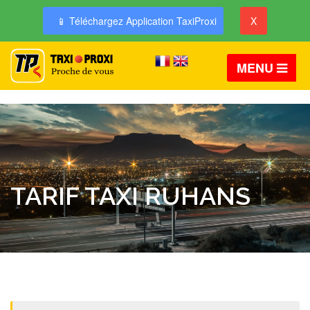
📱 Téléchargez Application TaxiProxi
X
MENU
TARIF TAXI RUHANS