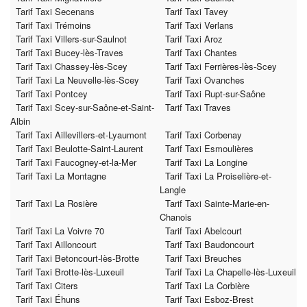
Tarif Taxi Secenans
Tarif Taxi Tavey
Tarif Taxi Trémoins
Tarif Taxi Verlans
Tarif Taxi Villers-sur-Saulnot
Tarif Taxi Aroz
Tarif Taxi Bucey-lès-Traves
Tarif Taxi Chantes
Tarif Taxi Chassey-lès-Scey
Tarif Taxi Ferrières-lès-Scey
Tarif Taxi La Neuvelle-lès-Scey
Tarif Taxi Ovanches
Tarif Taxi Pontcey
Tarif Taxi Rupt-sur-Saône
Tarif Taxi Scey-sur-Saône-et-Saint-
Tarif Taxi Traves
Albin
Tarif Taxi Aillevillers-et-Lyaumont
Tarif Taxi Corbenay
Tarif Taxi Beulotte-Saint-Laurent
Tarif Taxi Esmoulières
Tarif Taxi Faucogney-et-la-Mer
Tarif Taxi La Longine
Tarif Taxi La Montagne
Tarif Taxi La Proiselière-et-
Langle
Tarif Taxi La Rosière
Tarif Taxi Sainte-Marie-en-
Chanois
Tarif Taxi La Voivre 70
Tarif Taxi Abelcourt
Tarif Taxi Ailloncourt
Tarif Taxi Baudoncourt
Tarif Taxi Betoncourt-lès-Brotte
Tarif Taxi Breuches
Tarif Taxi Brotte-lès-Luxeuil
Tarif Taxi La Chapelle-lès-Luxeuil
Tarif Taxi Citers
Tarif Taxi La Corbière
Tarif Taxi Éhuns
Tarif Taxi Esboz-Brest