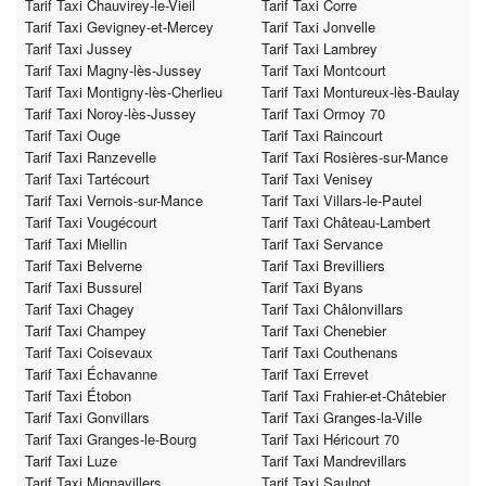
Tarif Taxi Chauvirey-le-Vieil
Tarif Taxi Corre
Tarif Taxi Gevigney-et-Mercey
Tarif Taxi Jonvelle
Tarif Taxi Jussey
Tarif Taxi Lambrey
Tarif Taxi Magny-lès-Jussey
Tarif Taxi Montcourt
Tarif Taxi Montigny-lès-Cherlieu
Tarif Taxi Montureux-lès-Baulay
Tarif Taxi Noroy-lès-Jussey
Tarif Taxi Ormoy 70
Tarif Taxi Ouge
Tarif Taxi Raincourt
Tarif Taxi Ranzevelle
Tarif Taxi Rosières-sur-Mance
Tarif Taxi Tartécourt
Tarif Taxi Venisey
Tarif Taxi Vernois-sur-Mance
Tarif Taxi Villars-le-Pautel
Tarif Taxi Vougécourt
Tarif Taxi Château-Lambert
Tarif Taxi Miellin
Tarif Taxi Servance
Tarif Taxi Belverne
Tarif Taxi Brevilliers
Tarif Taxi Bussurel
Tarif Taxi Byans
Tarif Taxi Chagey
Tarif Taxi Châlonvillars
Tarif Taxi Champey
Tarif Taxi Chenebier
Tarif Taxi Coisevaux
Tarif Taxi Couthenans
Tarif Taxi Échavanne
Tarif Taxi Errevet
Tarif Taxi Étobon
Tarif Taxi Frahier-et-Châtebier
Tarif Taxi Gonvillars
Tarif Taxi Granges-la-Ville
Tarif Taxi Granges-le-Bourg
Tarif Taxi Héricourt 70
Tarif Taxi Luze
Tarif Taxi Mandrevillars
Tarif Taxi Mignavillers
Tarif Taxi Saulnot