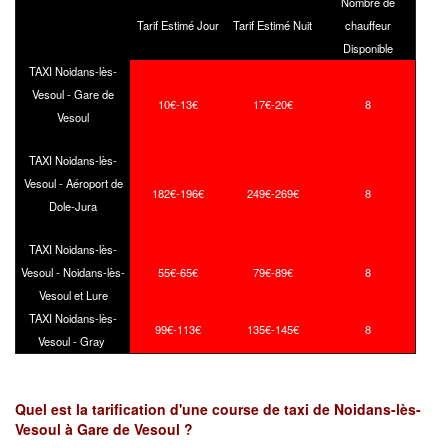
Nombre de
Tarif Estimé Jour
Tarif Estimé Nuit
chauffeur
Disponible
TAXI Noidans-lès-
Vesoul - Gare de
10€-13€
17€-20€
8
Vesoul
TAXI Noidans-lès-
Vesoul - Aéroport de
182€-196€
249€-269€
8
Dole-Jura
TAXI Noidans-lès-
Vesoul - Noidans-lès-
55€-65€
79€-89€
8
Vesoul et Lure
TAXI Noidans-lès-
99€-113€
135€-145€
8
Vesoul - Gray
Quel est la tarification d'une course de taxi de Noidans-lès-
Vesoul à Gare de Vesoul ?