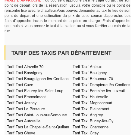
FRAIS D'APPROCHE :
ou course d'approche c'est le trajet du taxi, de son
point de départ lors de la réservation jusqu'à votre domicile ou le point de
rencontre fixé avec le chauffeur.Vous pouvez demander au taxi le lieu de son
point de départ et une estimation du prix de cette course d'approche. Les
frais d'approche inclus le montant de la prise en charge. Frais d'approche
sont nuls si vous prenez le taxi à la station ou si vous l'arrêter au coin de la
rue.
TARIF DES TAXIS PAR DÉPARTEMENT
Tarif Taxi Ainvelle 70
Tarif Taxi Anjeux
Tarif Taxi Bassigney
Tarif Taxi Bouligney
Tarif Taxi Bourguignon-lès-Conflans
Tarif Taxi Briaucourt 70
Tarif Taxi Cuve
Tarif Taxi Dampierre-lès-Conflans
Tarif Taxi Fleurey-lès-Saint-Loup
Tarif Taxi Fontaine-lès-Luxeuil
Tarif Taxi Francalmont
Tarif Taxi Hautevelle
Tarif Taxi Jasney
Tarif Taxi Magnoncourt
Tarif Taxi La Pisseure
Tarif Taxi Plainemont
Tarif Taxi Saint-Loup-sur-Semouse
Tarif Taxi Angirey
Tarif Taxi Autoreille
Tarif Taxi Bucey-lès-Gy
Tarif Taxi La Chapelle-Saint-Quillain
Tarif Taxi Charcenne
Tarif Taxi Choye
Tarif Taxi Citey