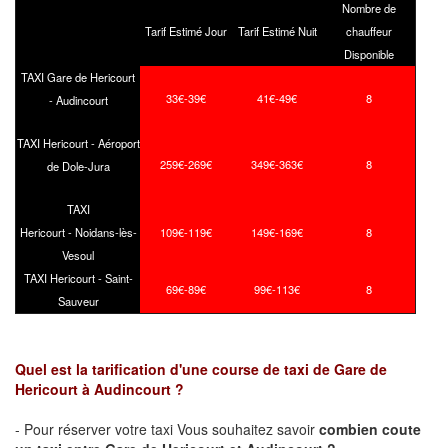
Nombre de
Tarif Estimé Jour
Tarif Estimé Nuit
chauffeur
Disponible
TAXI Gare de Hericourt
33€-39€
41€-49€
8
- Audincourt
TAXI Hericourt - Aéroport
259€-269€
349€-363€
8
de Dole-Jura
TAXI
Hericourt - Noidans-lès-
109€-119€
149€-169€
8
Vesoul
TAXI Hericourt - Saint-
69€-89€
99€-113€
8
Sauveur
Quel est la tarification d'une course de taxi de
Gare de
Hericourt
à
Audincourt
?
- Pour réserver votre taxi Vous souhaitez savoir
combien coute