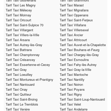
Tarif Taxi Gouhenans
Tarif Taxi Grammont
Tarif Taxi Les Magny
Tarif Taxi Marast
Tarif Taxi Mélecey
Tarif Taxi Mignafans
Tarif Taxi Moimay
Tarif Taxi Oppenans
Tarif Taxi Oricourt
Tarif Taxi Saint-Ferjeux
Tarif Taxi Saint-Sulpice 70
Tarif Taxi Villafans
Tarif Taxi Villargent
Tarif Taxi Villersexel
Tarif Taxi Villers-la-Ville
Tarif Taxi Ancier
Tarif Taxi Arsans
Tarif Taxi Attricourt
Tarif Taxi Autrey-lès-Gray
Tarif Taxi Auvet-et-la-Chapelotte
Tarif Taxi Battrans
Tarif Taxi Bouhans-et-Feurg
Tarif Taxi Champtonnay
Tarif Taxi Chargey-lès-Gray
Tarif Taxi Crésancey
Tarif Taxi Esmoulins
Tarif Taxi Essertenne-et-Cecey
Tarif Taxi Fahy-lès-Autrey
Tarif Taxi Gray
Tarif Taxi Gray-la-Ville
Tarif Taxi Loeuilley
Tarif Taxi Mantoche
Tarif Taxi Montureux-et-Prantigny
Tarif Taxi Nantilly
Tarif Taxi Nantouard
Tarif Taxi Noiron
Tarif Taxi Onay
Tarif Taxi Poyans
Tarif Taxi Quitteur
Tarif Taxi Rigny
Tarif Taxi Saint-Broing
Tarif Taxi Saint-Loup-Nantouard
Tarif Taxi Le Tremblois
Tarif Taxi Velet
Tarif Taxi Venère
Tarif Taxi Andelarre