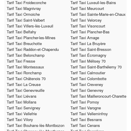
Tarif Taxi Froideconche
Tarif Taxi Luxeuil-les-Bains
Tarif Taxi Magnivray
Tarif Taxi Meurcourt
Tarif Taxi Ormoiche
Tarif Taxi Sainte-Marie-en-Chaux
Tarif Taxi Saint-Valbert
Tarif Taxi Velorcey
Tarif Taxi Villers-lès-Luxeuil
Tarif Taxi Visoncourt
Tarif Taxi Belfahy
Tarif Taxi Plancher-Bas
Tarif Taxi Plancher-les-Mines
Tarif Taxi Amage
Tarif Taxi Breuchotte
Tarif Taxi La Bruyère
Tarif Taxi Raddon-et-Chapendu
Tarif Taxi Saint-Bresson
Tarif Taxi Belonchamp
Tarif Taxi Écromagny
Tarif Taxi Fresse
Tarif Taxi Mélisey 70
Tarif Taxi Montessaux
Tarif Taxi Saint-Barthélemy 70
Tarif Taxi Ronchamp
Tarif Taxi Calmoutier
Tarif Taxi Châtenois 70
Tarif Taxi Colombotte
Tarif Taxi La Creuse
Tarif Taxi Creveney
Tarif Taxi Genevreuille
Tarif Taxi Genevrey
Tarif Taxi Liévans
Tarif Taxi Mailleroncourt-Charette
Tarif Taxi Mollans
Tarif Taxi Pomoy
Tarif Taxi Servigney
Tarif Taxi Varogne
Tarif Taxi Vellefrie
Tarif Taxi Velleminfroy
Tarif Taxi Vilory
Tarif Taxi Besnans
Tarif Taxi Bouhans-lès-Montbozon
Tarif Taxi Cenans