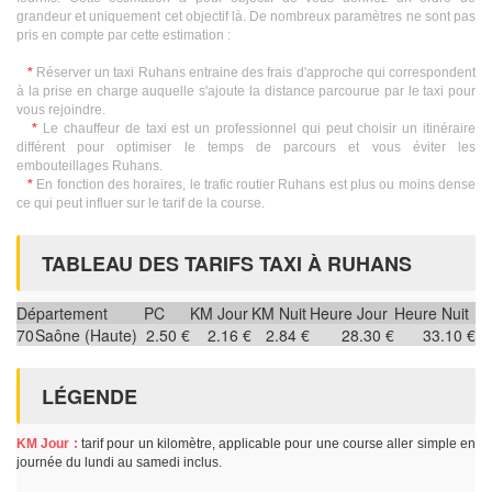
grandeur et uniquement cet objectif là. De nombreux paramètres ne sont pas
pris en compte par cette estimation :
*
Réserver un taxi Ruhans entraine des frais d'approche qui correspondent
à la prise en charge auquelle s'ajoute la distance parcourue par le taxi pour
vous rejoindre.
*
Le chauffeur de taxi est un professionnel qui peut choisir un itinéraire
différent pour optimiser le temps de parcours et vous éviter les
embouteillages Ruhans.
*
En fonction des horaires, le trafic routier Ruhans est plus ou moins dense
ce qui peut influer sur le tarif de la course.
TABLEAU DES TARIFS TAXI À RUHANS
Département
PC
KM Jour
KM Nuit
Heure Jour
Heure Nuit
70
Saône (Haute)
2.50 €
2.16 €
2.84 €
28.30 €
33.10 €
LÉGENDE
KM Jour :
tarif pour un kilomètre, applicable pour une course aller simple en
journée du lundi au samedi inclus.