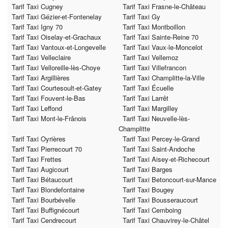
Tarif Taxi Cugney
Tarif Taxi Frasne-le-Château
Tarif Taxi Gézier-et-Fontenelay
Tarif Taxi Gy
Tarif Taxi Igny 70
Tarif Taxi Montboillon
Tarif Taxi Oiselay-et-Grachaux
Tarif Taxi Sainte-Reine 70
Tarif Taxi Vantoux-et-Longevelle
Tarif Taxi Vaux-le-Moncelot
Tarif Taxi Velleclaire
Tarif Taxi Vellemoz
Tarif Taxi Velloreille-lès-Choye
Tarif Taxi Villefrancon
Tarif Taxi Argillières
Tarif Taxi Champlitte-la-Ville
Tarif Taxi Courtesoult-et-Gatey
Tarif Taxi Écuelle
Tarif Taxi Fouvent-le-Bas
Tarif Taxi Larrêt
Tarif Taxi Leffond
Tarif Taxi Margilley
Tarif Taxi Mont-le-Frânois
Tarif Taxi Neuvelle-lès-
Champlitte
Tarif Taxi Oyrières
Tarif Taxi Percey-le-Grand
Tarif Taxi Pierrecourt 70
Tarif Taxi Saint-Andoche
Tarif Taxi Frettes
Tarif Taxi Aisey-et-Richecourt
Tarif Taxi Augicourt
Tarif Taxi Barges
Tarif Taxi Bétaucourt
Tarif Taxi Betoncourt-sur-Mance
Tarif Taxi Blondefontaine
Tarif Taxi Bougey
Tarif Taxi Bourbévelle
Tarif Taxi Bousseraucourt
Tarif Taxi Buffignécourt
Tarif Taxi Cemboing
Tarif Taxi Cendrecourt
Tarif Taxi Chauvirey-le-Châtel