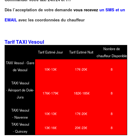
Dès l’acceptation de votre demande
vous recevez
un SMS et un
EMAIL
avec les coordonnées du chauffeur
Tarif TAXI Vesoul
Nombre de
Tarif Estimé Jour
Tarif Estimé Nuit
chauffeur Disponible
TAXI Vesoul - Gare
10€-13€
17€-20€
8
de Vesoul
TAXI Vesoul
- Aéroport de Dole-
176€-179€
182€-185€
8
Jura
TAXI Vesoul
10€-13€
17€-20€
8
- Navenne
TAXI Vesoul
13€-16€
20€-23€
8
- Quincey