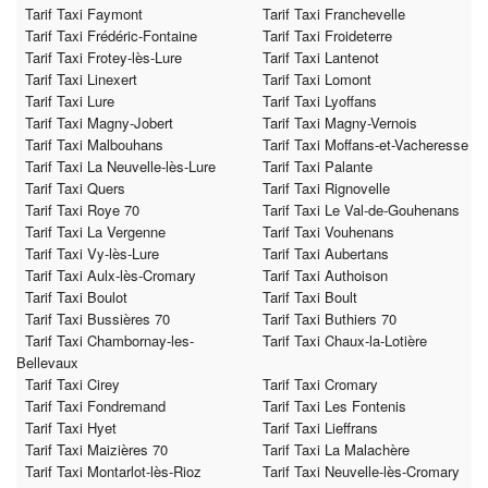
Tarif Taxi Faymont
Tarif Taxi Franchevelle
Tarif Taxi Frédéric-Fontaine
Tarif Taxi Froideterre
Tarif Taxi Frotey-lès-Lure
Tarif Taxi Lantenot
Tarif Taxi Linexert
Tarif Taxi Lomont
Tarif Taxi Lure
Tarif Taxi Lyoffans
Tarif Taxi Magny-Jobert
Tarif Taxi Magny-Vernois
Tarif Taxi Malbouhans
Tarif Taxi Moffans-et-Vacheresse
Tarif Taxi La Neuvelle-lès-Lure
Tarif Taxi Palante
Tarif Taxi Quers
Tarif Taxi Rignovelle
Tarif Taxi Roye 70
Tarif Taxi Le Val-de-Gouhenans
Tarif Taxi La Vergenne
Tarif Taxi Vouhenans
Tarif Taxi Vy-lès-Lure
Tarif Taxi Aubertans
Tarif Taxi Aulx-lès-Cromary
Tarif Taxi Authoison
Tarif Taxi Boulot
Tarif Taxi Boult
Tarif Taxi Bussières 70
Tarif Taxi Buthiers 70
Tarif Taxi Chambornay-les-
Tarif Taxi Chaux-la-Lotière
Bellevaux
Tarif Taxi Cirey
Tarif Taxi Cromary
Tarif Taxi Fondremand
Tarif Taxi Les Fontenis
Tarif Taxi Hyet
Tarif Taxi Lieffrans
Tarif Taxi Maizières 70
Tarif Taxi La Malachère
Tarif Taxi Montarlot-lès-Rioz
Tarif Taxi Neuvelle-lès-Cromary