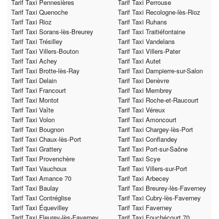
Tarif Taxi Pennesières
Tarif Taxi Perrouse
Tarif Taxi Quenoche
Tarif Taxi Recologne-lès-Rioz
Tarif Taxi Rioz
Tarif Taxi Ruhans
Tarif Taxi Sorans-lès-Breurey
Tarif Taxi Traitiéfontaine
Tarif Taxi Trésilley
Tarif Taxi Vandelans
Tarif Taxi Villers-Bouton
Tarif Taxi Villers-Pater
Tarif Taxi Achey
Tarif Taxi Autet
Tarif Taxi Brotte-lès-Ray
Tarif Taxi Dampierre-sur-Salon
Tarif Taxi Delain
Tarif Taxi Denèvre
Tarif Taxi Francourt
Tarif Taxi Membrey
Tarif Taxi Montot
Tarif Taxi Roche-et-Raucourt
Tarif Taxi Vaîte
Tarif Taxi Véreux
Tarif Taxi Volon
Tarif Taxi Amoncourt
Tarif Taxi Bougnon
Tarif Taxi Chargey-lès-Port
Tarif Taxi Chaux-lès-Port
Tarif Taxi Conflandey
Tarif Taxi Grattery
Tarif Taxi Port-sur-Saône
Tarif Taxi Provenchère
Tarif Taxi Scye
Tarif Taxi Vauchoux
Tarif Taxi Villers-sur-Port
Tarif Taxi Amance 70
Tarif Taxi Arbecey
Tarif Taxi Baulay
Tarif Taxi Breurey-lès-Faverney
Tarif Taxi Contréglise
Tarif Taxi Cubry-lès-Faverney
Tarif Taxi Équevilley
Tarif Taxi Faverney
Tarif Taxi Fleurey-lès-Faverney
Tarif Taxi Fouchécourt 70