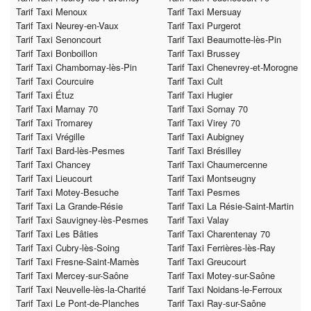
Tarif Taxi Menoux
Tarif Taxi Mersuay
Tarif Taxi Neurey-en-Vaux
Tarif Taxi Purgerot
Tarif Taxi Senoncourt
Tarif Taxi Beaumotte-lès-Pin
Tarif Taxi Bonboillon
Tarif Taxi Brussey
Tarif Taxi Chambornay-lès-Pin
Tarif Taxi Chenevrey-et-Morogne
Tarif Taxi Courcuire
Tarif Taxi Cult
Tarif Taxi Étuz
Tarif Taxi Hugier
Tarif Taxi Marnay 70
Tarif Taxi Sornay 70
Tarif Taxi Tromarey
Tarif Taxi Virey 70
Tarif Taxi Vrégille
Tarif Taxi Aubigney
Tarif Taxi Bard-lès-Pesmes
Tarif Taxi Brésilley
Tarif Taxi Chancey
Tarif Taxi Chaumercenne
Tarif Taxi Lieucourt
Tarif Taxi Montseugny
Tarif Taxi Motey-Besuche
Tarif Taxi Pesmes
Tarif Taxi La Grande-Résie
Tarif Taxi La Résie-Saint-Martin
Tarif Taxi Sauvigney-lès-Pesmes
Tarif Taxi Valay
Tarif Taxi Les Bâties
Tarif Taxi Charentenay 70
Tarif Taxi Cubry-lès-Soing
Tarif Taxi Ferrières-lès-Ray
Tarif Taxi Fresne-Saint-Mamès
Tarif Taxi Greucourt
Tarif Taxi Mercey-sur-Saône
Tarif Taxi Motey-sur-Saône
Tarif Taxi Neuvelle-lès-la-Charité
Tarif Taxi Noidans-le-Ferroux
Tarif Taxi Le Pont-de-Planches
Tarif Taxi Ray-sur-Saône