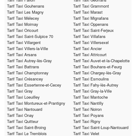
Tarif Taxi Gouhenans
Tarif Taxi Grammont
Tarif Taxi Les Magny
Tarif Taxi Marast
Tarif Taxi Mélecey
Tarif Taxi Mignafans
Tarif Taxi Moimay
Tarif Taxi Oppenans
Tarif Taxi Oricourt
Tarif Taxi Saint-Ferjeux
Tarif Taxi Saint-Sulpice 70
Tarif Taxi Villafans
Tarif Taxi Villargent
Tarif Taxi Villersexel
Tarif Taxi Villers-la-Ville
Tarif Taxi Ancier
Tarif Taxi Arsans
Tarif Taxi Attricourt
Tarif Taxi Autrey-lès-Gray
Tarif Taxi Auvet-et-la-Chapelotte
Tarif Taxi Battrans
Tarif Taxi Bouhans-et-Feurg
Tarif Taxi Champtonnay
Tarif Taxi Chargey-lès-Gray
Tarif Taxi Crésancey
Tarif Taxi Esmoulins
Tarif Taxi Essertenne-et-Cecey
Tarif Taxi Fahy-lès-Autrey
Tarif Taxi Gray
Tarif Taxi Gray-la-Ville
Tarif Taxi Loeuilley
Tarif Taxi Mantoche
Tarif Taxi Montureux-et-Prantigny
Tarif Taxi Nantilly
Tarif Taxi Nantouard
Tarif Taxi Noiron
Tarif Taxi Onay
Tarif Taxi Poyans
Tarif Taxi Quitteur
Tarif Taxi Rigny
Tarif Taxi Saint-Broing
Tarif Taxi Saint-Loup-Nantouard
Tarif Taxi Le Tremblois
Tarif Taxi Velet