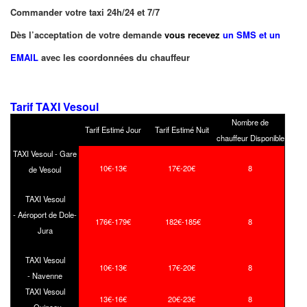
Commander votre taxi 24h/24 et 7/7
Dès l’acceptation de votre demande
vous recevez
un SMS et un
EMAIL
avec les coordonnées du chauffeur
Tarif TAXI Vesoul
Nombre de
Tarif Estimé Jour
Tarif Estimé Nuit
chauffeur Disponible
TAXI Vesoul - Gare
10€-13€
17€-20€
8
de Vesoul
TAXI Vesoul
- Aéroport de Dole-
176€-179€
182€-185€
8
Jura
TAXI Vesoul
10€-13€
17€-20€
8
- Navenne
TAXI Vesoul
13€-16€
20€-23€
8