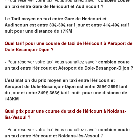
- Pour réserver votre taxi Vous souhaitez savoir
combien coute
un taxi
entre
Gare de Hericourt
et
Audincourt
?
Le Tarif moyen en taxi entre
Gare de Hericourt
et
Audincourt
est entre 33€-39€ tarif jour et entre 41€-49€ tarif
nuit pour une distance de 17KM
Quel tarif pour une course de taxi de Héricourt
à Aéroport de
Dole-Besançon-Dijon
?
- Pour réserver votre taxi Vous souhaitez savoir
combien coute
un taxi entre Héricourt et Aéroport de Dole-Besançon-Dijon ?
L’estimation du prix moyen en taxi entre Héricourt et
Aéroport de Dole-Besançon-Dijon
est entre 259€-269€ tarif
du jour et entre 349€-363€ tarif nuit pour une distance de
143KM
Quel prix pour une course de taxi de Héricourt
à Noidans-
lès-Vesoul
?
- Pour réserver votre taxi Vous souhaitez savoir
combien coute
un taxi entre Héricourt et Noidans-lès-Vesoul
?