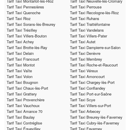
Tarif Taxi Montarlot-lès-Rioz
Tarif Taxi Neuvelle-lès-Cromary
Tarif Taxi Pennesières
Tarif Taxi Perrouse
Tarif Taxi Quenoche
Tarif Taxi Recologne-lès-Rioz
Tarif Taxi Rioz
Tarif Taxi Ruhans
Tarif Taxi Sorans-lès-Breurey
Tarif Taxi Traitiéfontaine
Tarif Taxi Trésilley
Tarif Taxi Vandelans
Tarif Taxi Villers-Bouton
Tarif Taxi Villers-Pater
Tarif Taxi Achey
Tarif Taxi Autet
Tarif Taxi Brotte-lès-Ray
Tarif Taxi Dampierre-sur-Salon
Tarif Taxi Delain
Tarif Taxi Denèvre
Tarif Taxi Francourt
Tarif Taxi Membrey
Tarif Taxi Montot
Tarif Taxi Roche-et-Raucourt
Tarif Taxi Vaîte
Tarif Taxi Véreux
Tarif Taxi Volon
Tarif Taxi Amoncourt
Tarif Taxi Bougnon
Tarif Taxi Chargey-lès-Port
Tarif Taxi Chaux-lès-Port
Tarif Taxi Conflandey
Tarif Taxi Grattery
Tarif Taxi Port-sur-Saône
Tarif Taxi Provenchère
Tarif Taxi Scye
Tarif Taxi Vauchoux
Tarif Taxi Villers-sur-Port
Tarif Taxi Amance 70
Tarif Taxi Arbecey
Tarif Taxi Baulay
Tarif Taxi Breurey-lès-Faverney
Tarif Taxi Contréglise
Tarif Taxi Cubry-lès-Faverney
Tarif Taxi Équevilley
Tarif Taxi Faverney