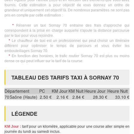
deen vigueur pour l'année 2026 et en fonction des éléments que vous avez
fournis. Cette estimation a pour objectif de vous donnez un ordre de
grandeur et uniquement cet objectif là. De nombreux paramètres ne sont pas
pris en compte par cette estimation :
*
Réserver un taxi Sornay 70 entraine des frais d'approche qui
correspondent à la prise en charge auquelle s'ajoute la distance parcourue
par le taxi pour vous rejoindre.
*
Le chauffeur de taxi est un professionnel qui peut choisir un itinéraire
différent pour optimiser le temps de parcours et vous éviter les
embouteillages Sornay 70.
*
En fonction des horaires, le trafic routier Sornay 70 est plus ou moins
dense ce qui peut influer sur le tarif de la course.
TABLEAU DES TARIFS TAXI À SORNAY 70
Département
PC
KM Jour
KM Nuit
Heure Jour
Heure Nuit
70
Saône (Haute)
2.50 €
2.16 €
2.84 €
28.30 €
33.10 €
LÉGENDE
KM Jour :
tarif pour un kilomètre, applicable pour une course aller simple en
journée du lundi au samedi inclus.