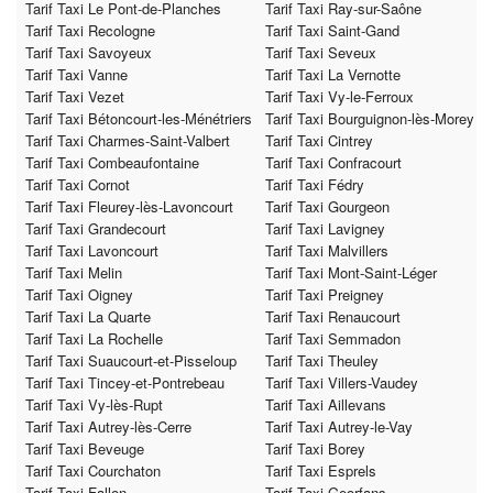
Tarif Taxi Le Pont-de-Planches
Tarif Taxi Ray-sur-Saône
Tarif Taxi Recologne
Tarif Taxi Saint-Gand
Tarif Taxi Savoyeux
Tarif Taxi Seveux
Tarif Taxi Vanne
Tarif Taxi La Vernotte
Tarif Taxi Vezet
Tarif Taxi Vy-le-Ferroux
Tarif Taxi Bétoncourt-les-Ménétriers
Tarif Taxi Bourguignon-lès-Morey
Tarif Taxi Charmes-Saint-Valbert
Tarif Taxi Cintrey
Tarif Taxi Combeaufontaine
Tarif Taxi Confracourt
Tarif Taxi Cornot
Tarif Taxi Fédry
Tarif Taxi Fleurey-lès-Lavoncourt
Tarif Taxi Gourgeon
Tarif Taxi Grandecourt
Tarif Taxi Lavigney
Tarif Taxi Lavoncourt
Tarif Taxi Malvillers
Tarif Taxi Melin
Tarif Taxi Mont-Saint-Léger
Tarif Taxi Oigney
Tarif Taxi Preigney
Tarif Taxi La Quarte
Tarif Taxi Renaucourt
Tarif Taxi La Rochelle
Tarif Taxi Semmadon
Tarif Taxi Suaucourt-et-Pisseloup
Tarif Taxi Theuley
Tarif Taxi Tincey-et-Pontrebeau
Tarif Taxi Villers-Vaudey
Tarif Taxi Vy-lès-Rupt
Tarif Taxi Aillevans
Tarif Taxi Autrey-lès-Cerre
Tarif Taxi Autrey-le-Vay
Tarif Taxi Beveuge
Tarif Taxi Borey
Tarif Taxi Courchaton
Tarif Taxi Esprels
Tarif Taxi Fallon
Tarif Taxi Georfans