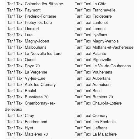
Tarif Taxi Colombe-lès-Bithaine
Tarif Taxi La Côte
Tarif Taxi Faymont
Tarif Taxi Franchevelle
Tarif Taxi Frédéric-Fontaine
Tarif Taxi Froideterre
Tarif Taxi Frotey-lès-Lure
Tarif Taxi Lantenot
Tarif Taxi Linexert
Tarif Taxi Lomont
Tarif Taxi Lure
Tarif Taxi Lyoffans
Tarif Taxi Magny-Jobert
Tarif Taxi Magny-Vernois
Tarif Taxi Malbouhans
Tarif Taxi Moffans-et-Vacheresse
Tarif Taxi La Neuvelle-lès-Lure
Tarif Taxi Palante
Tarif Taxi Quers
Tarif Taxi Rignovelle
Tarif Taxi Roye 70
Tarif Taxi Le Val-de-Gouhenans
Tarif Taxi La Vergenne
Tarif Taxi Vouhenans
Tarif Taxi Vy-lès-Lure
Tarif Taxi Aubertans
Tarif Taxi Aulx-lès-Cromary
Tarif Taxi Authoison
Tarif Taxi Boulot
Tarif Taxi Boult
Tarif Taxi Bussières 70
Tarif Taxi Buthiers 70
Tarif Taxi Chambornay-les-
Tarif Taxi Chaux-la-Lotière
Bellevaux
Tarif Taxi Cirey
Tarif Taxi Cromary
Tarif Taxi Fondremand
Tarif Taxi Les Fontenis
Tarif Taxi Hyet
Tarif Taxi Lieffrans
Tarif Taxi Maizières 70
Tarif Taxi La Malachère