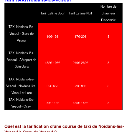
Nombre de
Tarif Estimé Jour
Tarif Estimé Nuit
chauffeur
Disponible
TAXI Noidans-lès-
Vesoul - Gare de
10€-13€
17€-20€
8
Vesoul
TAXI Noidans-lès-
Vesoul - Aéroport de
182€-196€
249€-269€
8
Dole-Jura
TAXI Noidans-lès-
Vesoul - Noidans-lès-
55€-65€
79€-89€
8
Vesoul et Lure
TAXI Noidans-lès-
99€-113€
135€-145€
8
Vesoul - Gray
Quel est la tarification d'une course de taxi de Noidans-lès-