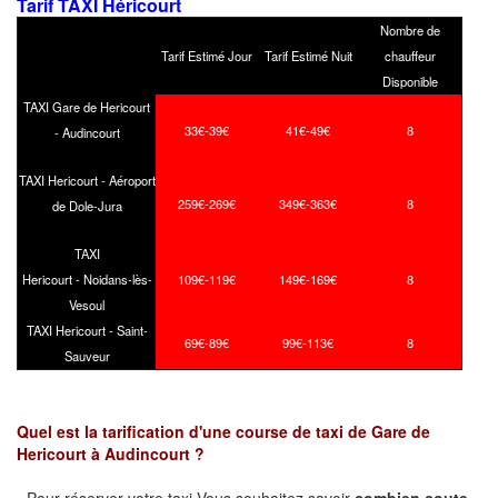
Tarif TAXI Héricourt
Nombre de
Tarif Estimé Jour
Tarif Estimé Nuit
chauffeur
Disponible
TAXI Gare de Hericourt
33€-39€
41€-49€
8
- Audincourt
TAXI Hericourt - Aéroport
259€-269€
349€-363€
8
de Dole-Jura
TAXI
Hericourt - Noidans-lès-
109€-119€
149€-169€
8
Vesoul
TAXI Hericourt - Saint-
69€-89€
99€-113€
8
Sauveur
Quel est la tarification d'une course de taxi de
Gare de
Hericourt
à
Audincourt
?