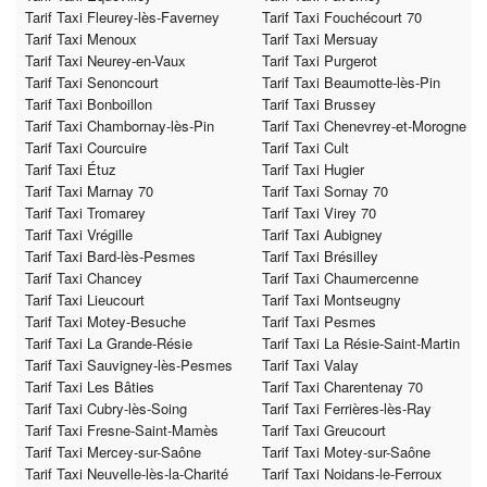
Tarif Taxi Fleurey-lès-Faverney
Tarif Taxi Fouchécourt 70
Tarif Taxi Menoux
Tarif Taxi Mersuay
Tarif Taxi Neurey-en-Vaux
Tarif Taxi Purgerot
Tarif Taxi Senoncourt
Tarif Taxi Beaumotte-lès-Pin
Tarif Taxi Bonboillon
Tarif Taxi Brussey
Tarif Taxi Chambornay-lès-Pin
Tarif Taxi Chenevrey-et-Morogne
Tarif Taxi Courcuire
Tarif Taxi Cult
Tarif Taxi Étuz
Tarif Taxi Hugier
Tarif Taxi Marnay 70
Tarif Taxi Sornay 70
Tarif Taxi Tromarey
Tarif Taxi Virey 70
Tarif Taxi Vrégille
Tarif Taxi Aubigney
Tarif Taxi Bard-lès-Pesmes
Tarif Taxi Brésilley
Tarif Taxi Chancey
Tarif Taxi Chaumercenne
Tarif Taxi Lieucourt
Tarif Taxi Montseugny
Tarif Taxi Motey-Besuche
Tarif Taxi Pesmes
Tarif Taxi La Grande-Résie
Tarif Taxi La Résie-Saint-Martin
Tarif Taxi Sauvigney-lès-Pesmes
Tarif Taxi Valay
Tarif Taxi Les Bâties
Tarif Taxi Charentenay 70
Tarif Taxi Cubry-lès-Soing
Tarif Taxi Ferrières-lès-Ray
Tarif Taxi Fresne-Saint-Mamès
Tarif Taxi Greucourt
Tarif Taxi Mercey-sur-Saône
Tarif Taxi Motey-sur-Saône
Tarif Taxi Neuvelle-lès-la-Charité
Tarif Taxi Noidans-le-Ferroux