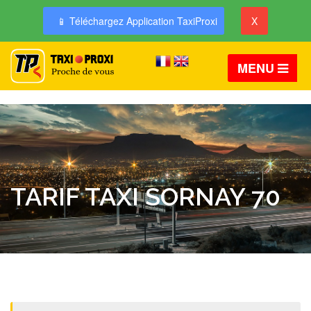
📱 Téléchargez Application TaxiProxi
X
MENU
TARIF TAXI SORNAY 70