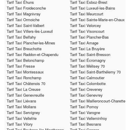
Tarif Taxi Éhuns
Tarif Taxi Esboz-Brest
Tarif Taxi Froideconche
Tarif Taxi Luxeuil-les-Bains
Tarif Taxi Magnivray
Tarif Taxi Meurcourt
Tarif Taxi Ormoiche
Tarif Taxi Sainte-Marie-en-Chaux
Tarif Taxi Saint-Valbert
Tarif Taxi Velorcey
Tarif Taxi Villers-lès-Luxeuil
Tarif Taxi Visoncourt
Tarif Taxi Belfahy
Tarif Taxi Plancher-Bas
Tarif Taxi Plancher-les-Mines
Tarif Taxi Amage
Tarif Taxi Breuchotte
Tarif Taxi La Bruyère
Tarif Taxi Raddon-et-Chapendu
Tarif Taxi Saint-Bresson
Tarif Taxi Belonchamp
Tarif Taxi Écromagny
Tarif Taxi Fresse
Tarif Taxi Mélisey 70
Tarif Taxi Montessaux
Tarif Taxi Saint-Barthélemy 70
Tarif Taxi Ronchamp
Tarif Taxi Calmoutier
Tarif Taxi Châtenois 70
Tarif Taxi Colombotte
Tarif Taxi La Creuse
Tarif Taxi Creveney
Tarif Taxi Genevreuille
Tarif Taxi Genevrey
Tarif Taxi Liévans
Tarif Taxi Mailleroncourt-Charette
Tarif Taxi Mollans
Tarif Taxi Pomoy
Tarif Taxi Servigney
Tarif Taxi Varogne
Tarif Taxi Vellefrie
Tarif Taxi Velleminfroy
Tarif Taxi Vilory
Tarif Taxi Besnans
Tarif Taxi Bouhans-lès-Montbozon
Tarif Taxi Cenans