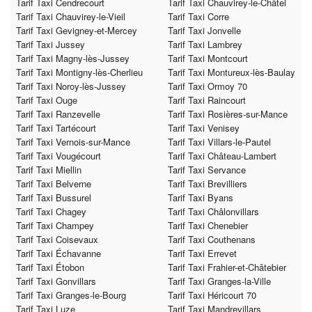
Tarif Taxi Cendrecourt
Tarif Taxi Chauvirey-le-Châtel
Tarif Taxi Chauvirey-le-Vieil
Tarif Taxi Corre
Tarif Taxi Gevigney-et-Mercey
Tarif Taxi Jonvelle
Tarif Taxi Jussey
Tarif Taxi Lambrey
Tarif Taxi Magny-lès-Jussey
Tarif Taxi Montcourt
Tarif Taxi Montigny-lès-Cherlieu
Tarif Taxi Montureux-lès-Baulay
Tarif Taxi Noroy-lès-Jussey
Tarif Taxi Ormoy 70
Tarif Taxi Ouge
Tarif Taxi Raincourt
Tarif Taxi Ranzevelle
Tarif Taxi Rosières-sur-Mance
Tarif Taxi Tartécourt
Tarif Taxi Venisey
Tarif Taxi Vernois-sur-Mance
Tarif Taxi Villars-le-Pautel
Tarif Taxi Vougécourt
Tarif Taxi Château-Lambert
Tarif Taxi Miellin
Tarif Taxi Servance
Tarif Taxi Belverne
Tarif Taxi Brevilliers
Tarif Taxi Bussurel
Tarif Taxi Byans
Tarif Taxi Chagey
Tarif Taxi Châlonvillars
Tarif Taxi Champey
Tarif Taxi Chenebier
Tarif Taxi Coisevaux
Tarif Taxi Couthenans
Tarif Taxi Échavanne
Tarif Taxi Errevet
Tarif Taxi Étobon
Tarif Taxi Frahier-et-Châtebier
Tarif Taxi Gonvillars
Tarif Taxi Granges-la-Ville
Tarif Taxi Granges-le-Bourg
Tarif Taxi Héricourt 70
Tarif Taxi Luze
Tarif Taxi Mandrevillars