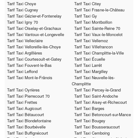
Tarif Taxi Choye
Tarif Taxi Citey
Tarif Taxi Cugney
Tarif Taxi Frasne-le-Château
Tarif Taxi Gézier-et-Fontenelay
Tarif Taxi Gy
Tarif Taxi Igny 70
Tarif Taxi Montboillon
Tarif Taxi Oiselay-et-Grachaux
Tarif Taxi Sainte-Reine 70
Tarif Taxi Vantoux-et-Longevelle
Tarif Taxi Vaux-le-Moncelot
Tarif Taxi Velleclaire
Tarif Taxi Vellemoz
Tarif Taxi Velloreille-lès-Choye
Tarif Taxi Villefrancon
Tarif Taxi Argillières
Tarif Taxi Champlitte-la-Ville
Tarif Taxi Courtesoult-et-Gatey
Tarif Taxi Écuelle
Tarif Taxi Fouvent-le-Bas
Tarif Taxi Larrêt
Tarif Taxi Leffond
Tarif Taxi Margilley
Tarif Taxi Mont-le-Frânois
Tarif Taxi Neuvelle-lès-
Champlitte
Tarif Taxi Oyrières
Tarif Taxi Percey-le-Grand
Tarif Taxi Pierrecourt 70
Tarif Taxi Saint-Andoche
Tarif Taxi Frettes
Tarif Taxi Aisey-et-Richecourt
Tarif Taxi Augicourt
Tarif Taxi Barges
Tarif Taxi Bétaucourt
Tarif Taxi Betoncourt-sur-Mance
Tarif Taxi Blondefontaine
Tarif Taxi Bougey
Tarif Taxi Bourbévelle
Tarif Taxi Bousseraucourt
Tarif Taxi Buffignécourt
Tarif Taxi Cemboing