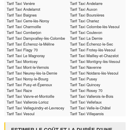
Tarif Taxi Venère
Tarif Taxi Andelarre
Tarif Taxi Andelarrot
Tarif Taxi Auxon
Tarif Taxi Baignes
Tarif Taxi Boursières
Tarif Taxi Cerre-lès-Noroy
Tarif Taxi Chariez
Tarif Taxi Charmoille
Tarif Taxi Colombe-lès-Vesoul
Tarif Taxi Comberjon
Tarif Taxi Coulevon
Tarif Taxi Dampvalley-lès-Colombe
Tarif Taxi La Demie
Tarif Taxi Échenoz-la-Méline
Tarif Taxi Échenoz-le-Sec
Tarif Taxi Flagy 70
Tarif Taxi Frotey-lès-Vesoul
Tarif Taxi Le Magnoray
Tarif Taxi Mailley-et-Chazelot
Tarif Taxi Montcey
Tarif Taxi Montigny-lès-Vesoul
Tarif Taxi Mont-le-Vernois
Tarif Taxi Navenne
Tarif Taxi Neurey-lès-la-Demie
Tarif Taxi Noidans-lès-Vesoul
Tarif Taxi Noroy-le-Bourg
Tarif Taxi Pusey
Tarif Taxi Pusy-et-Épenoux
Tarif Taxi Quincey
Tarif Taxi Raze
Tarif Taxi Rosey 70
Tarif Taxi Vaivre-et-Montoille
Tarif Taxi Vallerois-le-Bois
Tarif Taxi Vallerois-Lorioz
Tarif Taxi Vellefaux
Tarif Taxi Velleguindry-et-Levrecey
Tarif Taxi Velle-le-Châtel
Tarif Taxi Vesoul
Tarif Taxi Villeparois
ESTIMER LE COÛT ET LA DURÉE D'UNE