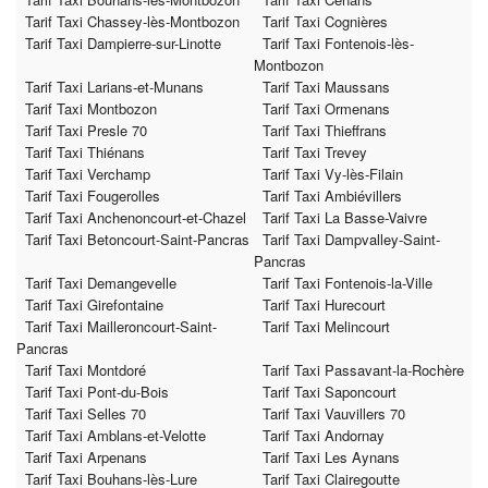
Tarif Taxi Chassey-lès-Montbozon
Tarif Taxi Cognières
Tarif Taxi Dampierre-sur-Linotte
Tarif Taxi Fontenois-lès-
Montbozon
Tarif Taxi Larians-et-Munans
Tarif Taxi Maussans
Tarif Taxi Montbozon
Tarif Taxi Ormenans
Tarif Taxi Presle 70
Tarif Taxi Thieffrans
Tarif Taxi Thiénans
Tarif Taxi Trevey
Tarif Taxi Verchamp
Tarif Taxi Vy-lès-Filain
Tarif Taxi Fougerolles
Tarif Taxi Ambiévillers
Tarif Taxi Anchenoncourt-et-Chazel
Tarif Taxi La Basse-Vaivre
Tarif Taxi Betoncourt-Saint-Pancras
Tarif Taxi Dampvalley-Saint-
Pancras
Tarif Taxi Demangevelle
Tarif Taxi Fontenois-la-Ville
Tarif Taxi Girefontaine
Tarif Taxi Hurecourt
Tarif Taxi Mailleroncourt-Saint-
Tarif Taxi Melincourt
Pancras
Tarif Taxi Montdoré
Tarif Taxi Passavant-la-Rochère
Tarif Taxi Pont-du-Bois
Tarif Taxi Saponcourt
Tarif Taxi Selles 70
Tarif Taxi Vauvillers 70
Tarif Taxi Amblans-et-Velotte
Tarif Taxi Andornay
Tarif Taxi Arpenans
Tarif Taxi Les Aynans
Tarif Taxi Bouhans-lès-Lure
Tarif Taxi Clairegoutte