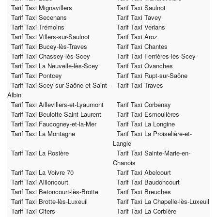
Tarif Taxi Mignavillers
Tarif Taxi Saulnot
Tarif Taxi Secenans
Tarif Taxi Tavey
Tarif Taxi Trémoins
Tarif Taxi Verlans
Tarif Taxi Villers-sur-Saulnot
Tarif Taxi Aroz
Tarif Taxi Bucey-lès-Traves
Tarif Taxi Chantes
Tarif Taxi Chassey-lès-Scey
Tarif Taxi Ferrières-lès-Scey
Tarif Taxi La Neuvelle-lès-Scey
Tarif Taxi Ovanches
Tarif Taxi Pontcey
Tarif Taxi Rupt-sur-Saône
Tarif Taxi Scey-sur-Saône-et-Saint-
Tarif Taxi Traves
Albin
Tarif Taxi Aillevillers-et-Lyaumont
Tarif Taxi Corbenay
Tarif Taxi Beulotte-Saint-Laurent
Tarif Taxi Esmoulières
Tarif Taxi Faucogney-et-la-Mer
Tarif Taxi La Longine
Tarif Taxi La Montagne
Tarif Taxi La Proiselière-et-
Langle
Tarif Taxi La Rosière
Tarif Taxi Sainte-Marie-en-
Chanois
Tarif Taxi La Voivre 70
Tarif Taxi Abelcourt
Tarif Taxi Ailloncourt
Tarif Taxi Baudoncourt
Tarif Taxi Betoncourt-lès-Brotte
Tarif Taxi Breuches
Tarif Taxi Brotte-lès-Luxeuil
Tarif Taxi La Chapelle-lès-Luxeuil
Tarif Taxi Citers
Tarif Taxi La Corbière