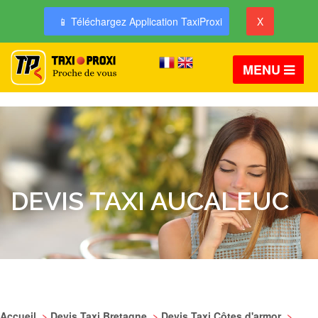
📱 Téléchargez Application TaxiProxi
X
MENU
DEVIS TAXI AUCALEUC
Accueil
>
Devis Taxi Bretagne
>
Devis Taxi Côtes d'armor
>