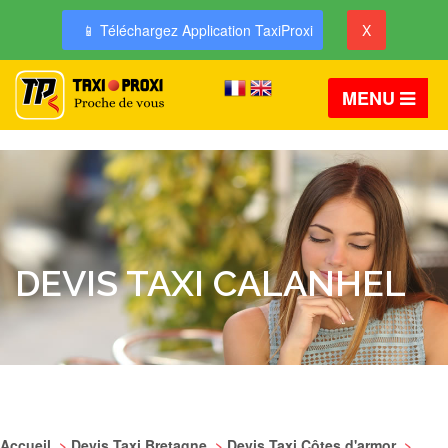
📱 Téléchargez Application TaxiProxi
X
MENU
DEVIS TAXI CALANHEL
Accueil
>
Devis Taxi Bretagne
>
Devis Taxi Côtes d'armor
>