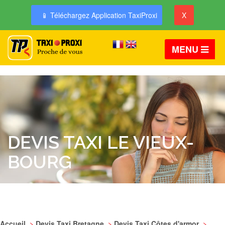
📱 Téléchargez Application TaxiProxi
X
MENU
DEVIS TAXI LE VIEUX-
BOURG
Accueil
>
Devis Taxi Bretagne
>
Devis Taxi Côtes d'armor
>