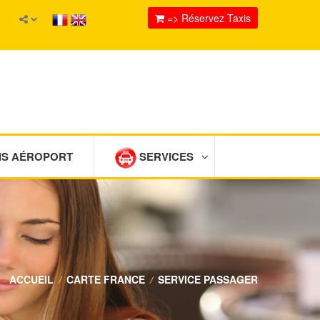
=> Réservez Taxis
IS AÉROPORT
SERVICES
ACCUEIL
/
CARTE FRANCE
/
SERVICE PASSAGER