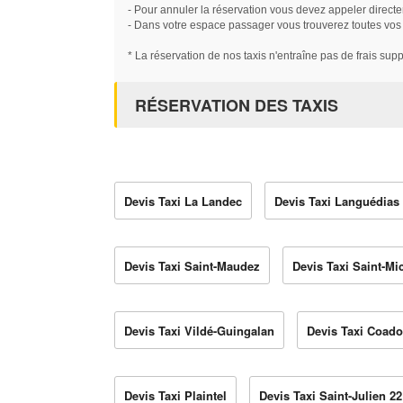
- Pour annuler la réservation vous devez appeler directe
- Dans votre espace passager vous trouverez toutes vos ré
* La réservation de nos taxis n'entraîne pas de frais sup
RÉSERVATION DES TAXIS
Devis Taxi La Landec
Devis Taxi Languédias
Devis Taxi Saint-Maudez
Devis Taxi Saint-Mi
Devis Taxi Vildé-Guingalan
Devis Taxi Coado
Devis Taxi Plaintel
Devis Taxi Saint-Julien 22