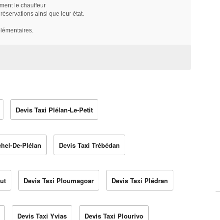
ment le chauffeur
servations ainsi que leur état.
plémentaires.
Devis Taxi Plélan-Le-Petit
chel-De-Plélan
Devis Taxi Trébédan
ut
Devis Taxi Ploumagoar
Devis Taxi Plédran
Devis Taxi Yvias
Devis Taxi Plourivo