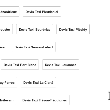
Lézardrieux
Devis Taxi Pleudaniel
mouster
Devis Taxi Bourbriac
Devis Taxi Plésidy
éver
Devis Taxi Senven-Léhart
Devis Taxi Port Blanc
Devis Taxi Louannec
uay-Perros
Devis Taxi La Clarté
Trélévern
Devis Taxi Trévou-Tréguignec