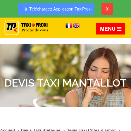
📱 Téléchargez Application TaxiProxi
X
MENU
DEVIS TAXI MANTALLOT
Accueil
>
Devis Taxi Bretagne
>
Devis Taxi Côtes d'armor
>