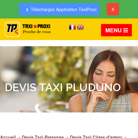
📱 Téléchargez Application TaxiProxi
X
MENU
DEVIS TAXI PLUDUNO
Accueil
>
Devis Taxi Bretagne
>
Devis Taxi Côtes d'armor
>