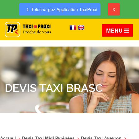
📱 Téléchargez Application TaxiProxi
X
MENU
DEVIS TAXI BRASC
Accueil
>
Devis Taxi Midi Pyrénées
>
Devis Taxi Aveyron
>